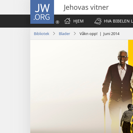
JW.ORG
Jehovas vitner
HJEM
HVA BIBELEN 
Bibliotek
Blader
Våkn opp! | Juni 2014