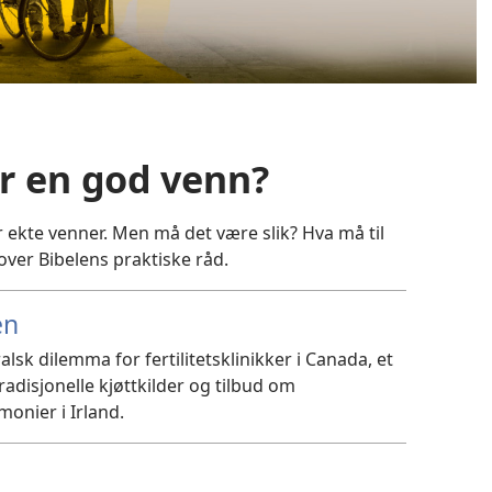
er en god venn?
ekte venner. Men må det være slik? Hva må til
 over Bibelens praktiske råd.
en
lsk dilemma for fertilitetsklinikker i Canada, et
tradisjonelle kjøttkilder og tilbud om
onier i Irland.