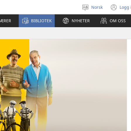
Norsk
Logg 
Velg
(åp
språk
nyt
LÆRER
BIBLIOTEK
NYHETER
OM OSS
vin