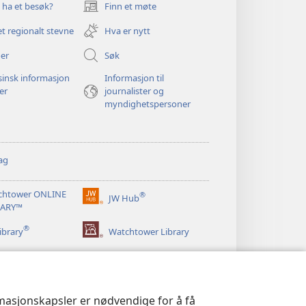
u ha et besøk?
Finn et møte
(åpner
nytt
et regionalt stevne
Hva er nytt
vindu)
er
Søk
insk informasjon
Informasjon til
ger
journalister og
myndighetspersoner
ag
chtower ONLINE
®
JW Hub
(åpner
RARY™
nytt
®
vindu)
ibrary
Watchtower Library
rmasjonskapsler er nødvendige for å få