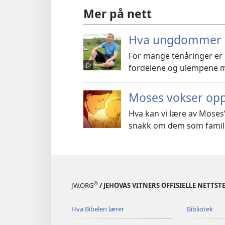
Mer på nett
Hva ungdommer s
For mange tenåringer er m
fordelene og ulempene m
Moses vokser opp
Hva kan vi lære av Moses
snakk om dem som famili
®
JW.ORG
/ JEHOVAS VITNERS OFFISIELLE NETTST
Hva Bibelen lærer
Bibliotek