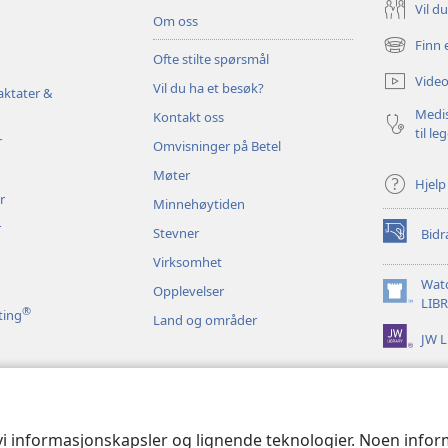
Vil d
Om oss
Finn 
(åpner
Ofte stilte spørsmål
nytt
Video
Vil du ha et besøk?
vindu)
aktater &
Medis
Kontakt oss
til le
r
Omvisninger på Betel
Møter
Hjelp
r
Minnehøytiden
r
Stevner
Bidr
(åpner
nytt
Virksomhet
vindu)
Wat
Opplevelser
(åpner
LIB
®
ting
Land og områder
nytt
JW L
vindu)
 bibelopplesninger
 vi informasjonskapsler og lignende teknologier. Noen info