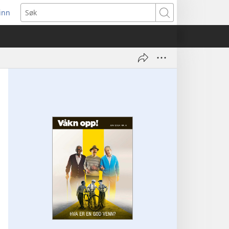
inn
ner
Søk
t
du)