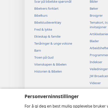
Svar på bibelske spørsmål
Bibler
Bibelvers forklart
Bøker
Bibelkurs
Brosjyrer
Bibelstudieverktøy
Temakort, tr
invitasjoner
Fred & lykke
Artikkelserie
Ekteskap & familie
Blader
Tenåringer & unge voksne
Arbeidshefte
Barn
Programme
Troen på Gud
Indekser
Vitenskapen & Bibelen
Veiledninger
Historien & Bibelen
JW Broadcas
Videoer
Musikk
Personverninnstillinger
Hørespill
Dramatiserte
For å gi deg en best mulig opplevelse bruker