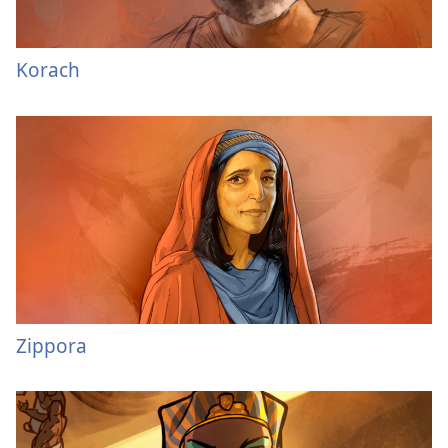
Korach
Zippora