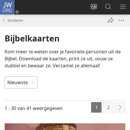
JW.ORG
Inloggen
(opent
Taal
Zoeken
ME
nieuw
site
op
WE
Kinderen
venster)
wijzigen
JW.ORG
Bijbelkaarten
Kom meer te weten over je favoriete personen uit de
Bijbel. Download de kaarten, print ze uit, vouw ze
dubbel en bewaar ze. Verzamel ze allemaal!
SORTEREN
OP
1
2
1 - 30 van 41 weergegeven
Vol