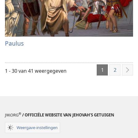
Paulus
1
2
1 - 30 van 41 weergegeven
Vol
®
JW.ORG
/ OFFICIËLE WEBSITE VAN JEHOVAH’S GETUIGEN
Weergave-instellingen