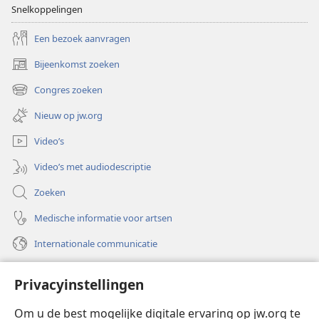
Snelkoppelingen
Een bezoek aanvragen
Bijeenkomst zoeken
(opent
nieuw
Congres zoeken
(opent
venster)
nieuw
Nieuw op jw.org
venster)
Video’s
Video’s met audiodescriptie
Zoeken
Medische informatie voor artsen
Internationale communicatie
Help
Privacyinstellingen
Donaties
(opent
Om u de best mogelijke digitale ervaring op jw.org te