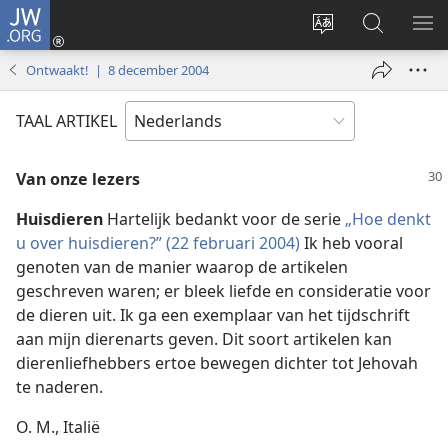
JW.ORG
Inloggen
(opent
Taal
Zoeken
ME
nieuw
site
op
WE
Ontwaakt! | 8 december 2004
venster)
wijzigen
JW.ORG
TAAL ARTIKEL
Van onze lezers
Huisdieren
Hartelijk bedankt voor de serie
„Hoe denkt
u over huisdieren?” (22 februari 2004)
Ik heb vooral
genoten van de manier waarop de artikelen
geschreven waren; er bleek liefde en consideratie voor
de dieren uit. Ik ga een exemplaar van het tijdschrift
aan mijn dierenarts geven. Dit soort artikelen kan
dierenliefhebbers ertoe bewegen dichter tot Jehovah
te naderen.
O. M., Italië