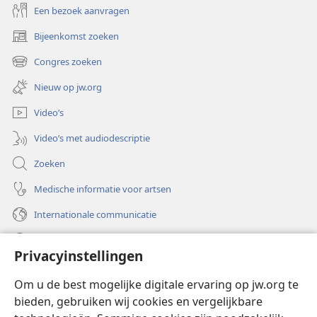
Een bezoek aanvragen
Bijeenkomst zoeken
(opent
nieuw
Congres zoeken
(opent
venster)
nieuw
Nieuw op jw.org
venster)
Video’s
Video’s met audiodescriptie
Zoeken
Medische informatie voor artsen
Internationale communicatie
Help
Privacyinstellingen
Donaties
(opent
Om u de best mogelijke digitale ervaring op jw.org te
nieuw
bieden, gebruiken wij cookies en vergelijkbare
venster)
Watchtower ONLINE LIBRARY™