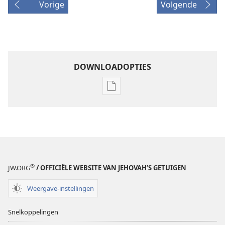
Vorige
Volgende
DOWNLOADOPTIES
Downloadopties
publicaties
ONTWAAKT!
8 december
2004
®
JW.ORG
/ OFFICIËLE WEBSITE VAN JEHOVAH’S GETUIGEN
Weergave-instellingen
Snelkoppelingen