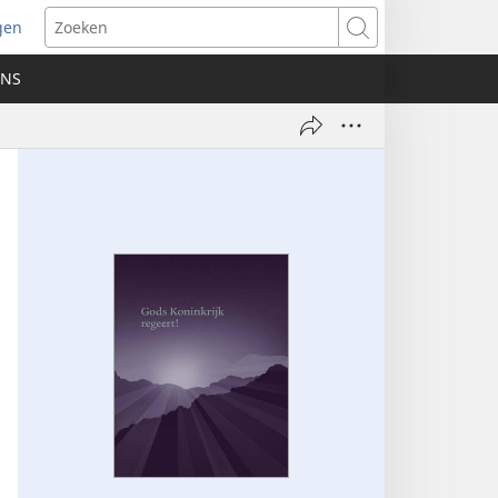
gen
ent
Zoeken
uw
ONS
ster)