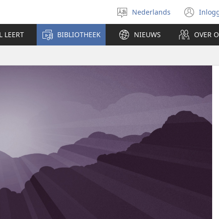
Nederlands
Inlog
Taal
(op
selecteren
nie
L LEERT
BIBLIOTHEEK
NIEUWS
OVER 
ven