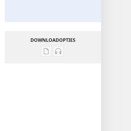
DOWNLOADOPTIES
Downloadopties
Downloadopties
publicaties
audio
Gods
Gods
Koninkrijk
Koninkrijk
regeert!
regeert!