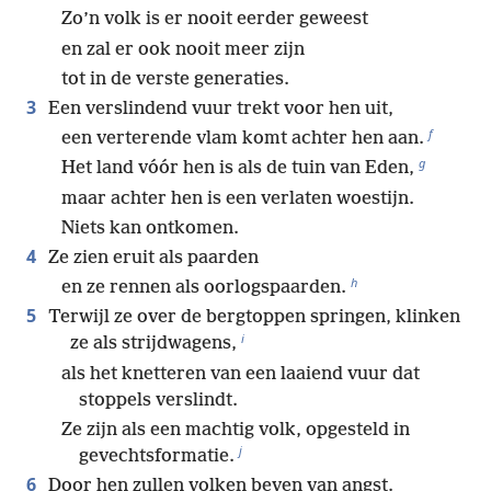
Zo’n volk is er nooit eerder geweest
en zal er ook nooit meer zijn
tot in de verste generaties.
3
Een verslindend vuur trekt voor hen uit,
f
een verterende vlam komt achter hen aan.
g
Het land vóór hen is als de tuin van Eden,
maar achter hen is een verlaten woestijn.
Niets kan ontkomen.
4
Ze zien eruit als paarden
h
en ze rennen als oorlogspaarden.
5
Terwijl ze over de bergtoppen springen, klinken
i
ze als strijdwagens,
als het knetteren van een laaiend vuur dat
stoppels verslindt.
Ze zijn als een machtig volk, opgesteld in
j
gevechtsformatie.
6
Door hen zullen volken beven van angst.