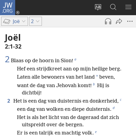
JW.ORG
Inloggen
(opent
Taal
Zoeken
ME
nieuw
site
op
WE
Joë
2
venster)
wijzigen
JW.ORG
Joël
2:1-32
2
a
Blaas op de hoorn in Sion!
Hef een strijdkreet aan op mijn heilige berg.
*
Laten alle bewoners van het land
beven,
b
want de dag van Jehovah komt!
Hij is
dichtbij!
c
2
Het is een dag van duisternis en donkerheid,
d
een dag van wolken en diepe duisternis.
Het is als het licht van de dageraad dat zich
uitspreidt over de bergen.
e
Er is een talrijk en machtig volk.