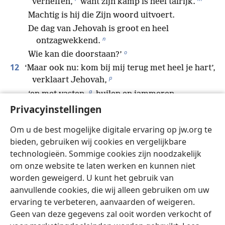
verheffen,
want zijn kamp is heel talrijk.
Machtig is hij die Zijn woord uitvoert.
De dag van Jehovah is groot en heel
n
ontzagwekkend.
o
Wie kan die doorstaan?’
12
‘Maar ook nu: kom bij mij terug met heel je hart’,
p
verklaart Jehovah,
q
‘en met vasten,
huilen en jammeren.
r
s
13
Privacyinstellingen
Scheur niet je kleren
maar je hart,
en kom terug bij Jehovah, je God.
Om u de best mogelijke digitale ervaring op jw.org te
*
Want hij is barmhartig en meelevend,
hij
bieden, gebruiken wij cookies en vergelijkbare
t
wordt niet snel kwaad
en is vol loyale
technologieën. Sommige cookies zijn noodzakelijk
u
liefde,
om onze website te laten werken en kunnen niet
*
en hij zal het onheil heroverwegen.
worden geweigerd. U kunt het gebruik van
14
Wie weet of hij zich omkeert en van gedachten
aanvullende cookies, die wij alleen gebruiken om uw
v
*
verandert
ervaring te verbeteren, aanvaarden of weigeren.
en een zegen achterlaat:
Geen van deze gegevens zal ooit worden verkocht of