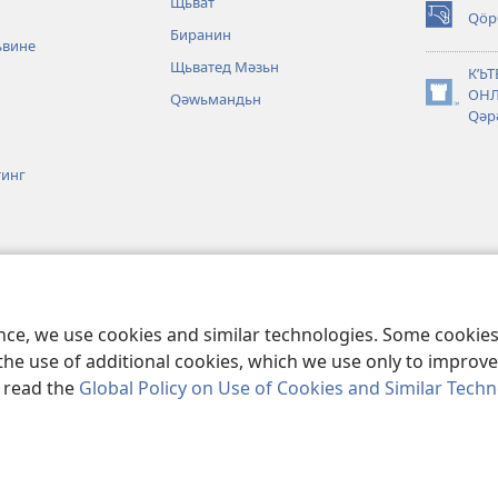
Щьват
Qö
(opens
Биранин
ьвине
new
Щьватед Мәзьн
window)
КʹЬ
ОНЛ
Ԛәԝьмандьн
(opens
Qәр
new
window)
тинг
а
ьтеба Пироз бь
ence, we use cookies and similar technologies. Some cooki
the use of additional cookies, which we use only to improve 
, read the
Global Policy on Use of Cookies and Similar Tech
act Society of Pennsylvania.
QӘЙДЕ ХӘБАТАНДЬНЕ
|
ПОЛИТИКА КОН