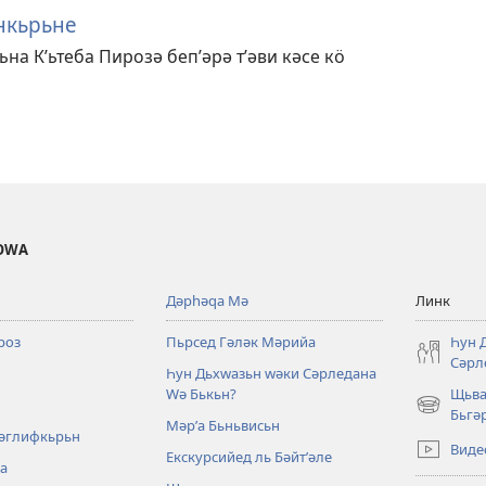
нкьрьне
на Кʹьтеба Пирозә бепʹәрә тʹәви кәсе кӧ
ОWА
Дәрһәԛа Мә
Линк
роз
Пьрсед Гәләк Мәрийа
Һун 
Сәрл
Һун Дьхԝазьн ԝәки Сәрледана
Ԝә Бькьн?
Щьва
(opens
Бьгә
Мәрʹа Бьньвисьн
new
ʹәглифкьрьн
Виде
window)
Екскурсийед ль Бәйтʹәле
ра