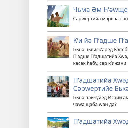
Чьма Әм Һʹәԝще
Сәрԝертийа мәрьва тʹән
Кʹи йә Пʹадше П
Һьнә ньвискʹаред Кʹьтеб
Пʹадше Пʹадшатийа Хԝәд
кәсәк һәбу, сәр кʹижани
Пʹадшатийа Хԝәд
Сәрԝертийе Бьк
Һьнә пәйчуйед Исайи ам
чаԝа щаба ԝан да?
Пʹадшатийа Хԝәд