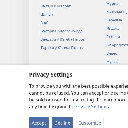
Журнал
Зәԝащ у Малбәт
Бәрнама Щ
Щаһьл
Бәрнамә
Зарʹ
Индекс
Баԝәри Һьндава Хԝәде
Рʹебәри
Зандари у Кʹьтеба Пироз
JW Бродкас
Тʹәрихи у Кʹьтеба Пироз
Видео
Музик
Аудио Драм
Privacy Settings
Хԝәндьна Кʹ
Драматик
To provide you with the best possible experi
cannot be refused. You can accept or decline 
be sold or used for marketing. To learn more
any time by going to
Privacy Settings
.
Copyright
© 2026 Watch Tower Bible and Tr
Accept
Decline
Customize