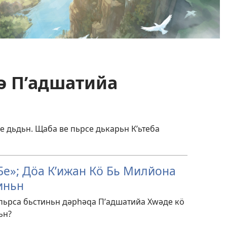
Йә Пʹадшатийа
е дьдьн. Щаба ве пьрсе дькарьн Кʹьтеба
Бе»; Дӧа Кʹижан Кӧ Бь Милйона
иньн
пьрса бьстиньн дәрһәԛа Пʹадшатийа Хԝәде кӧ
ьн?