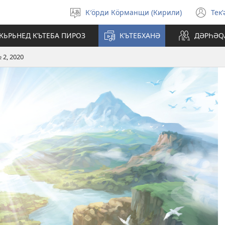
К′öрди Кöрманщи (Кирили)
Текʹ
Зьман
(o
бьжберә
ne
КЬРЬНЕД КʹЬТЕБА ПИРОЗ
КʹЬТЕБХАНӘ
ДӘРҺӘԚ
wi
2, 2020