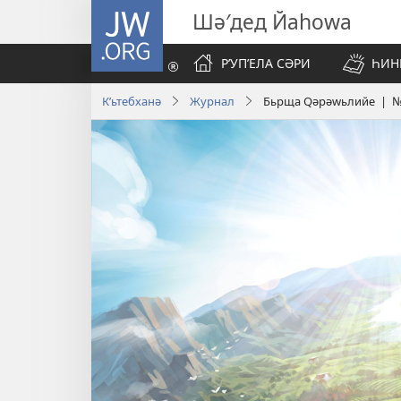
JW.ORG
Шә′дед Йаһоwа
РʹУПʹЕЛА СӘРИ
ҺИН
Кʹьтебханә
Журнал
Бьрща Qәрәwьлийе | № 