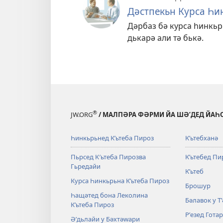
Дәстпекьн Курса Һи
Дәрбаз бә курса һинкьрь
дькарә али тә бькә.
®
JW.ORG
/ МАЛПӘРА ФӘРМИ ЙА ШӘʹДЕД ЙАҺ
Һинкьрьнед Кʹьтеба Пироз
Кʹьтебханә
Пьрсед К′ьтеба Пирозва
Кʹьтебед Пи
Гьредайи
Кʹьтеб
Курса Һинкьрьна Кʹьтеба Пироз
Брошур
Һащәтед бона Леколина
Бәлавок у Т
Кʹьтеба Пироз
Рʹезед Гота
Әʹдьлайи у Бәхтәԝари