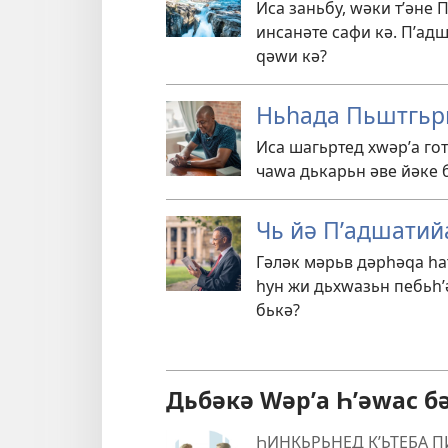
Иса заньбу, ԝәки тʹәне
инсанәте сафи кә. Пʹад
ԛәԝи кә?
Ньһада Пьштгьри
Иса шагьртед хԝәрʹа го
чаԝа дькарьн әве йәке 
Чь йә Пʹадшатий
Гәләк мәрьв дәрһәԛа һа
һун жи дьхԝазьн пебьһʹ
бькә?
Дьбәкә Wәрʹа Һʹәwас б
ҺИНКЬРЬНЕД КʹЬТЕБА 