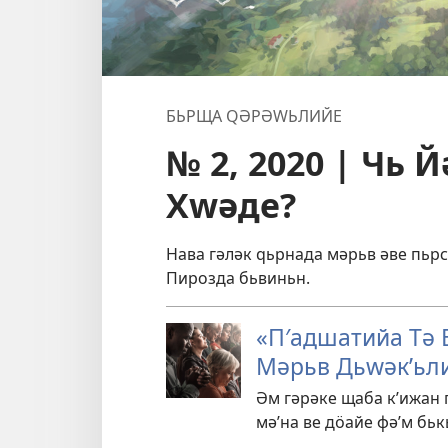
БЬРЩА QӘРӘWЬЛИЙЕ
№ 2, 2020 | Чь 
Хԝәде?
Нава гәләк ԛьрнада мәрьв әве пьрс
Пирозда бьвиньн.
«П′адшатийа Тә 
Мәрьв Дьԝәкʹьл
Әм гәрәке щаба кʹижан 
мәʹна ве дӧайе фәʹм бьк