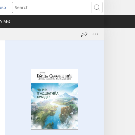
әвә
pens
Search
w
А МӘ
ndow)