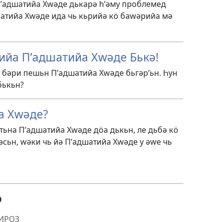
 Пʹадшатийа Хԝәде дькарә һʹәму проблемед
шатийа Хԝәде ида чь кьрийә кӧ баԝәрийа мә
йа Пʹадшатийа Хԝәде Бькә!
т бәри пешьн Пʹадшатийа Хԝәде бьгәрʹьн. Һун
бькьн?
а Хԝәде?
тьна Пʹадшатийа Хԝәде дӧа дькьн, ле дьбә кӧ
әсьн, ԝәки чь йә Пʹадшатийа Хԝәде у әԝе чь
ә
ПИРОЗ