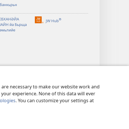
рбанкьрьн
ТЕБХАНӘЙА
®
JW Hub
(opens
АЙН йа Бьрща
new
әwьлийе
window)
es are necessary to make our website work and
your experience. None of this data will ever
nologies
. You can customize your settings at
ФИДЕНСИЙАЛИЙЕ
|
PRIVACY SETTINGS