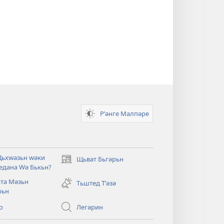
Рʹәнге Малпәре
Дьхԝазьн ԝәки
Щьват Бьгәрьн
(opens
едана Ԝә Бькьн?
new
та Мәзьн
window)
Тьштед Тʹәзә
рьн
о
Легәрин