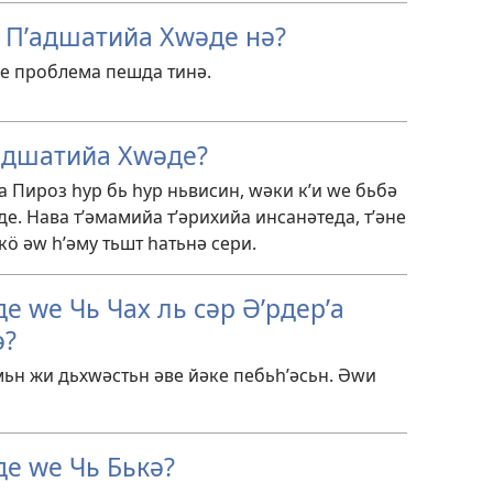
 Пʹадшатийа Хԝәде нә?
е проблема пешда тинә.
ʹадшатийа Хԝәде?
а Пироз һур бь һур ньвисин, ԝәки кʹи ԝе бьбә
е. Нава тʹәмамийа тʹәрихийа инсанәтеда, тʹәне
 кӧ әԝ һʹәму тьшт һатьнә сери.
е ԝе Чь Чах ль сәр Әʹрдерʹа
ә?
ьн жи дьхԝәстьн әве йәке пебьһʹәсьн. Әԝи
е ԝе Чь Бькә?