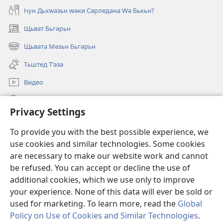
Һун Дьхԝазьн ԝәки Сәрледана Ԝә Бькьн?
Щьват Бьгәрьн
(opens
new
Щьвата Мәзьн Бьгәрьн
(opens
window)
new
Тьштед Тʹәзә
window)
Видео
Легәрин
Privacy Settings
Qöрбанкьрьн
(opens
To provide you with the best possible experience, we
new
use cookies and similar technologies. Some cookies
window)
КʹЬТЕБХАНӘЙА ОНЛАЙН йа Бьрща Qәрәwьлийе
are necessary to make our website work and cannot
(opens
new
be refused. You can accept or decline the use of
®
JW Hub
window)
additional cookies, which we use only to improve
(opens
new
your experience. None of this data will ever be sold or
window)
used for marketing. To learn more, read the
Global
Policy on Use of Cookies and Similar Technologies
.