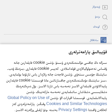
window)
ۆيدە‌ولار
ىزدە‌ۋ
كومە‌ك
ساداقالار
(opens
new
قۇپيالىق پارامەترلەرى
window)
كۇزەت مۇناراسىنىڭ تورداعى كىتاپحاناسى
(opens
سىزگە ەڭ جاقسى مۇكىندىكتەردى ۇسىنۋ ءۇشىن cookie فايلدارىن جانە
new
®
JW Hub
window)
ۇقساس تەحنولوگيالاردى قولدانىلادى. كەيبىر cookie فايلدارى ءبىزدىڭ ۆەب-
(opens
سايتتىڭ جۇمىس ىستەۋى ءۇشىن قاجەت جانە ولاردان باس تارتۋعا بولمايدى.
new
®
JW Library
ءسىز سايتتىڭ مۇمكىندىكتەردى جاقسارتاتىن عانا قوسىمشا cookie فايلدارىن
window)
پايدالانۋدى قابىلداي الاسىز نەمەسە باس تارتا الاسىز. بۇل دەرەكتەردىڭ
ەشقايسىسى ەشقاشان ساتىلمايدى نەمەسە ماركەتينگ ءۇشىن
پايدالانىلمايدى. قوسىمشا اقپارات الۋ ءۇشىن
Global Policy on Use of
Cookies and Similar Technologies
وقىڭىز. پارامەترلەردى كەز
Copyright
© 2026 Watch Tower Bible and Tract Society of Pennsylvania.
كەلگەن ۋاقىتتا
Privacy Settings
بەتىنە ءوتۋ ارقىلى وزگەرتە الاسىز.