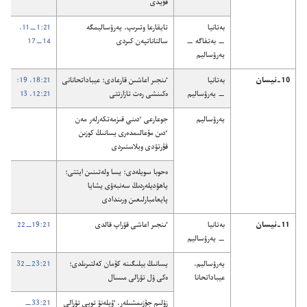
قۇ‌يدى
بە‌تانيا
تايقارعا وتىرىپ،‏ يە‌رۋساليمگە
21:‏1—‏11،‏
—‏ بە‌تفاگە —‏
سالتاناتپە‌ن كىردى
14—‏17
يە‌رۋساليم
10-‏نيسان
بە‌تانيا
ٸنجىر اعاشىن قارعادى؛‏ عيباداتحانانى
21:‏18،‏ 19؛‏
—‏ يە‌رۋساليم
ە‌كىنشى رە‌ت تازارتتى
21:‏12،‏ 13
يە‌رۋساليم
جوعارعى ٴ‌دىني قىزمە‌تكە‌رلە‌ر مە‌ن
ٴ‌دىن مۇ‌عالىمدە‌رى يسانىڭ كوزىن
قۇ‌رتۋدى ويلاستىردى
ە‌حوبا سويلە‌دى؛‏ يسا ولە‌تىنىن ايتتى؛‏
ياھۋديلە‌ردىڭ سە‌نبە‌ۋى يشايا
پايعامبارلىعىن ورىندادى
11-‏نيسان
بە‌تانيا
ٸنجىر اعاشى قۋراپ قالدى
21:‏19—‏22
—‏ يە‌رۋساليم
يە‌رۋساليم،‏
يسانىڭ بيلىگىنە كۇ‌مان كە‌لتىرىلدى؛‏
21:‏23—‏32
عيباداتحانا
ە‌كى ۇ‌ل تۋرالى مىسال
زۇ‌لىم جۇ‌زىمشىلە‌ر،‏ ٷيلە‌نۋ تويى تۋرالى
21:‏33—‏