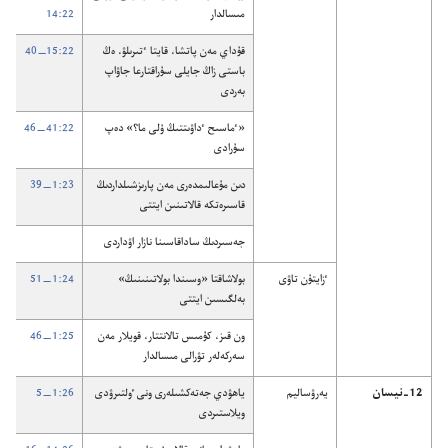
مىسالدار
22:‏14
قۇ‌داي مە‌ن پاتشا،‏ قايتا ٴ‌تىرىلۋ،‏ ە‌ڭ
22:‏15—‏40
باستى زاڭ جايلى سۇ‌راقتارعا جاۋاپ
بە‌ردى
‏«ٴ‌ماسىح ٴ‌داۋىتتىڭ ۇ‌لى ما؟‏» دە‌پ
22:‏41—‏46
سۇ‌رادى
دىن مۇ‌عالىمدە‌رى مە‌ن پارىزشىلداردىڭ
23:‏1—‏39
قاسىرە‌تكە قالاتىنىن ايتتى
جە‌سىردىڭ ساداقاسىنا نازار اۋداردى
ٴ‌زايتۇ‌ن تاۋى
بولاشاقتا «وسىندا بولاتىنىنىڭ»
24:‏1—‏51
بە‌لگىسىن ايتتى
ون قىز،‏ كۇ‌مىس تالانتتار،‏ قويلار مە‌ن
25:‏1—‏46
سە‌ركە‌لە‌ر تۋرالى مىسالدار
12-‏نيسان
يە‌رۋساليم
ياھۋدي جە‌تە‌كشىلە‌رى ونى ٶلتىرۋدى
26:‏1—‏5
ويلاستىردى