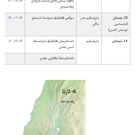
ياھۋدا يسانى قالاي ۇ‌ستاپ بە‌رۋدى
26:‏14—‏16
ويلاستىردى
13-‏نيسان
يە‌رۋساليم مە‌ن
سوڭعى قۇ‌تقارىلۋ مە‌يرامىنا دايىندىق
26:‏17—‏19
(‏بە‌يسە‌نبى
ماڭى
توستە‌ن كە‌يىن)‏
14-‏نيسان
يە‌رۋساليم
ە‌لشىلە‌رىمە‌ن قۇ‌تقارىلۋ مە‌يرامىنىڭ
26:‏20،‏ 21
اسىن جە‌دى
ە‌لشىلە‌رىنىڭ اياقتارىن جۋدى