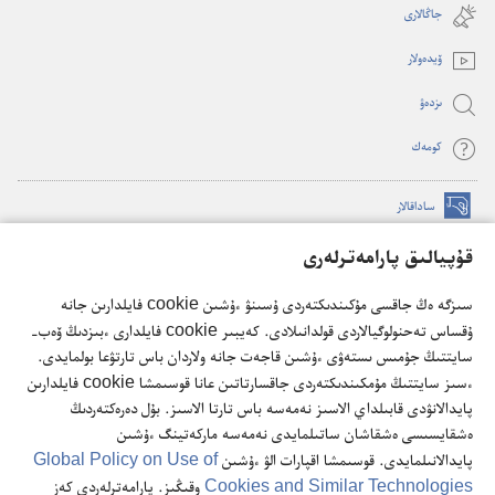
new
جاڭالارى
window)
ۆيدە‌ولار
ىزدە‌ۋ
كومە‌ك
ساداقالار
(opens
new
قۇپيالىق پارامەترلەرى
window)
كۇزەت مۇناراسىنىڭ تورداعى كىتاپحاناسى
(opens
سىزگە ەڭ جاقسى مۇكىندىكتەردى ۇسىنۋ ءۇشىن cookie فايلدارىن جانە
new
®
JW Hub
ۇقساس تەحنولوگيالاردى قولدانىلادى. كەيبىر cookie فايلدارى ءبىزدىڭ ۆەب-
window)
(opens
سايتتىڭ جۇمىس ىستەۋى ءۇشىن قاجەت جانە ولاردان باس تارتۋعا بولمايدى.
new
®
JW Library
ءسىز سايتتىڭ مۇمكىندىكتەردى جاقسارتاتىن عانا قوسىمشا cookie فايلدارىن
window)
پايدالانۋدى قابىلداي الاسىز نەمەسە باس تارتا الاسىز. بۇل دەرەكتەردىڭ
ەشقايسىسى ەشقاشان ساتىلمايدى نەمەسە ماركەتينگ ءۇشىن
پايدالانىلمايدى. قوسىمشا اقپارات الۋ ءۇشىن
Global Policy on Use of
Cookies and Similar Technologies
وقىڭىز. پارامەترلەردى كەز