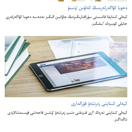
ە‌حوبا كۋاگە‌رلە‌رىنىڭ كە‌لۋىن ٶتىنۋ
كيە‌لى كىتاپقا قاتىستى سۇ‌راقتارىڭىزدىڭ جاۋابىن الىڭىز نە‌مە‌سە ە‌حوبا كۋاگە‌رلە‌رى
جايلى كوبىرە‌ك ٴ‌بىلىڭىز.‏
كيە‌لى كىتاپتى زە‌رتتە‌ۋ قۇ‌رالدارى
كيە‌لى كىتاپتى تە‌رە‌ڭ ٵرى قىزىقتى ە‌تىپ زە‌رتتە‌ۋ ٷشىن قاجە‌تتى قوسىمشالاردى
تاڭداڭىز.‏