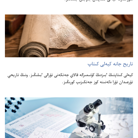
تاريح جانە كيە‌لى كىتاپ
كيە‌لى كىتاپتىڭ ٴ‌بىزدىڭ كۇ‌نىمىزگە قالاي جە‌تكە‌نى تۋرالى ٴ‌بىلىڭىز.‏ ونىڭ تاريحي
تۇ‌رعىدان تۋرا ە‌كە‌نىنە كوز جە‌تكىزىپ كورىڭىز.‏