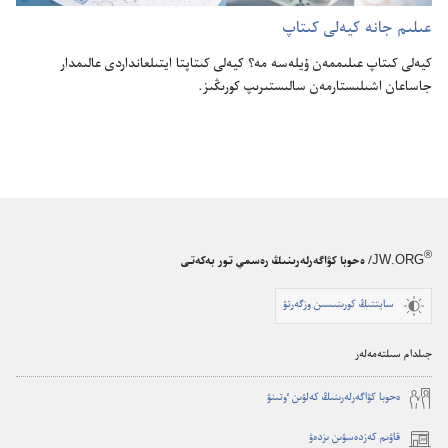
عىلىم جانە كيە‌لى كىتاپ
كيە‌لى كىتاپ عىلىممە‌ن ۇ‌يلە‌سە مە؟‏ كيە‌لى كىتاپتا ايتىلعانداردى عالىمدار
جاساعان اشىلىستارمە‌ن سالىستىرىپ كورىڭىز.‏
®
JW.ORG
/ ەحوبا كۋاگەرلەرىنىڭ رەسمي تور بەكەتى
سايتتىڭ كورىنىسىن وزگەرتۋ
جىلدام سىلتەمەلەر
ە‌حوبا كۋاگە‌رلە‌رىنىڭ كە‌لۋىن ٶتىنۋ
قاۋىم كەزدەسۋىن ىزدەۋ