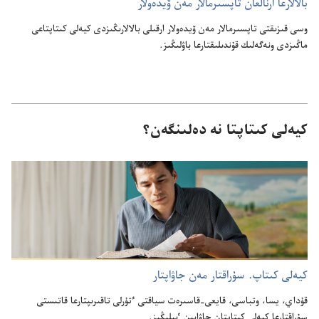
بالالارعا ارنالعان تاپسىرمالار مە‌ن ۆيدە‌ولار
وسى قىزىقتى تاپسىرمالار مە‌ن ۆيدە‌ولار ارقىلى بالالارىڭىزدى كيە‌لى كىتاپتاعى
ماڭىزدى ونە‌گە‌لىك قۇ‌ندىلىقتارعا باۋلىڭىز.‏
كيەلى كىتاپتا نە دەلىنگەن؟
كيە‌لى كىتاپ.‏ سۇ‌راقتار مە‌ن جاۋاپتار
قۇ‌داي،‏ يسا،‏ وتباسى،‏ قايعى-‏قاسىرە‌ت سياقتى ٴ‌تۇ‌رلى تاقىرىپتارعا قاتىستى
سۇ‌راقتارعا كيە‌لى كىتاپتان جاۋابىن ٴ‌بىلىڭىز.‏