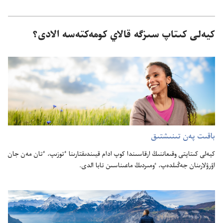
كيەلى كىتاپ سىزگە قالاي كومەكتەسە الادى؟
باقىت پە‌ن تىنىشتىق
كيە‌لى كىتاپتى وقىعاننىڭ ارقاسىندا كوپ ادام قيىندىقتارىنا ٴ‌توزىپ،‏ ٴ‌تان مە‌ن جان
اۋرۋلارىنان جە‌ڭىلدە‌پ،‏ ٶمىردىڭ ماعىناسىن تابا الدى.‏