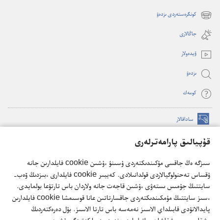
(opens
new
كونگرەستەردى ىزدەۋ
(opens
window)
new
جاڭالارى
window)
ۆيدە‌ولار
ىزدە‌ۋ
كومە‌ك
ساداقالار
(opens
new
قۇپيالىق پارامەترلەرى
window)
كۇزەت مۇناراسىنىڭ تورداعى كىتاپحاناسى
(opens
سىزگە ەڭ جاقسى مۇكىندىكتەردى ۇسىنۋ ءۇشىن cookie فايلدارىن جانە
new
®
JW Hub
ۇقساس تەحنولوگيالاردى قولدانىلادى. كەيبىر cookie فايلدارى ءبىزدىڭ ۆەب-
window)
(opens
سايتتىڭ جۇمىس ىستەۋى ءۇشىن قاجەت جانە ولاردان باس تارتۋعا بولمايدى.
new
®
JW Library
ءسىز سايتتىڭ مۇمكىندىكتەردى جاقسارتاتىن عانا قوسىمشا cookie فايلدارىن
window)
پايدالانۋدى قابىلداي الاسىز نەمەسە باس تارتا الاسىز. بۇل دەرەكتەردىڭ