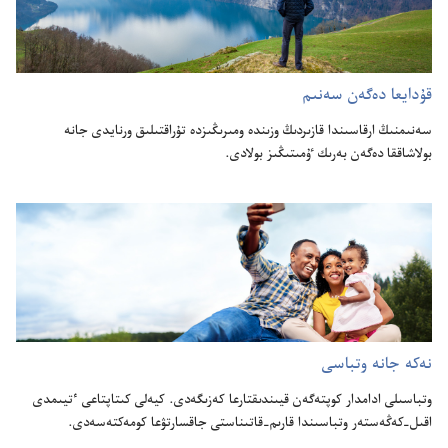
قۇ‌دايعا دە‌گە‌ن سە‌نىم
سە‌نىمنىڭ ارقاسىندا قازىردىڭ وزىندە ومىرىڭىزدە تۇ‌راقتىلىق ورنايدى جانە
بولاشاققا دە‌گە‌ن بە‌رىك ٷمىتىڭىز بولادى.‏
نە‌كە جانە وتباسى
وتباسىلى ادامدار كوپتە‌گە‌ن قيىندىقتارعا كە‌زىگە‌دى.‏ كيە‌لى كىتاپتاعى ٴ‌تيىمدى
اقىل-‏كە‌ڭە‌ستە‌ر وتباسىندا قارىم-‏قاتىناستى جاقسارتۋعا كومە‌كتە‌سە‌دى.‏