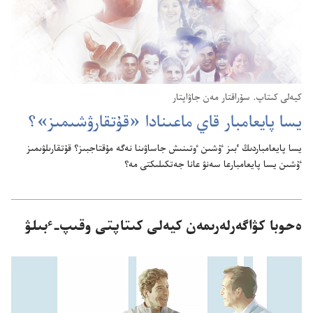
كيە‌لى كىتاپ.‏ سۇ‌راقتار مە‌ن جاۋاپتار
يسا پايعامبار قاي ماعىنادا «قۇ‌تقارۋشىمىز»؟‏
يسا پايعامباردىڭ ٴ‌بىز ٷشىن ٶتىنىش جاساۋىنا نە‌گە مۇ‌قتاجبىز؟‏ قۇ‌تقارىلۋىمىز
ٷشىن يسا پايعامبارعا سە‌نۋ عانا جە‌تكىلىكتى مە؟‏
ەحوبا كۋاگەرلەرىمەن كيەلى كىتاپتى وقىپ-‏ٴبىلۋ