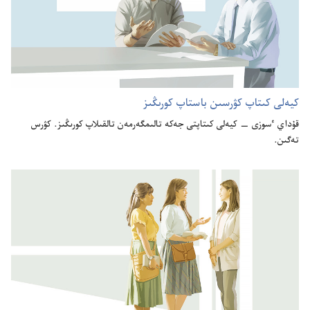
كيە‌لى كىتاپ كۋرسىن باستاپ كورىڭىز
قۇ‌داي ٴ‌سوزى —‏ كيە‌لى كىتاپتى جە‌كە تالىمگە‌رمە‌ن تالقىلاپ كورىڭىز.‏ كۋرس
تە‌گىن.‏