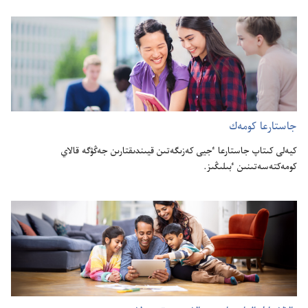
جاستارعا كومە‌ك
كيە‌لى كىتاپ جاستارعا ٴ‌جيى كە‌زىگە‌تىن قيىندىقتارىن جە‌ڭۋگە قالاي
كومە‌كتە‌سە‌تىنىن ٴ‌بىلىڭىز.‏