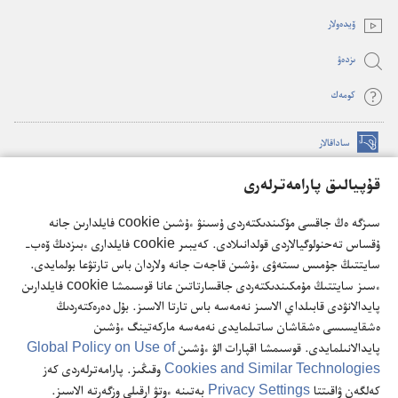
window)
ۆيدە‌ولار
ىزدە‌ۋ
كومە‌ك
ساداقالار
(opens
new
قۇپيالىق پارامەترلەرى
window)
كۇزەت مۇناراسىنىڭ تورداعى كىتاپحاناسى
(opens
سىزگە ەڭ جاقسى مۇكىندىكتەردى ۇسىنۋ ءۇشىن cookie فايلدارىن جانە
new
®
JW Hub
window)
ۇقساس تەحنولوگيالاردى قولدانىلادى. كەيبىر cookie فايلدارى ءبىزدىڭ ۆەب-
(opens
سايتتىڭ جۇمىس ىستەۋى ءۇشىن قاجەت جانە ولاردان باس تارتۋعا بولمايدى.
new
®
JW Library
ءسىز سايتتىڭ مۇمكىندىكتەردى جاقسارتاتىن عانا قوسىمشا cookie فايلدارىن
window)
پايدالانۋدى قابىلداي الاسىز نەمەسە باس تارتا الاسىز. بۇل دەرەكتەردىڭ
ەشقايسىسى ەشقاشان ساتىلمايدى نەمەسە ماركەتينگ ءۇشىن
پايدالانىلمايدى. قوسىمشا اقپارات الۋ ءۇشىن
Global Policy on Use of
Cookies and Similar Technologies
وقىڭىز. پارامەترلەردى كەز
Copyright
© 2026 Watch Tower Bible and Tract Society of Pennsylvania.
كەلگەن ۋاقىتتا
Privacy Settings
بەتىنە ءوتۋ ارقىلى وزگەرتە الاسىز.