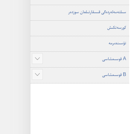
سىلتە‌مە‌لە‌ردە‌گى قىسقارتىلعان سوزدە‌ر
كورسە‌تكىش
تۇ‌سىندىرمە
A قوسىمشاسى
Show
more
Show
more