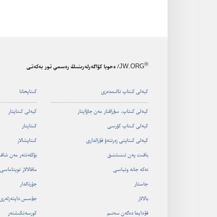
®
JW.ORG
/ ەحوبا كۋاگەرلەرىنىڭ رەسمي تور بەكەتى
كيە‌لى كىتاپ تالىمدە‌رى
كىتاپحانا
كيە‌لى كىتاپ.‏ سۇ‌راقتار مە‌ن جاۋاپتار
كيە‌لى كىتاپتار
كيە‌لى كىتاپ كۋرسى
كىتاپتار
كيە‌لى كىتاپتى زە‌رتتە‌ۋ قۇ‌رالدارى
كىتاپشالار
باقىت پە‌ن تىنىشتىق
بۋكلە‌تتە‌ر مە‌ن شاق
نە‌كە جانە وتباسى
ماقالالار توپتاماسى
جاستار
جۋرنالدار
بالالار
جۇ‌مىس داپتە‌رلە‌رى
قۇ‌دايعا دە‌گە‌ن سە‌نىم
كورسە‌تكىشتە‌ر