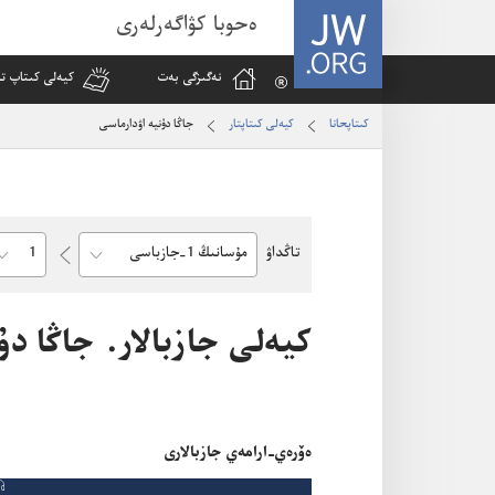
JW.ORG
ەحوبا كۋاگەرلەرى
نە‌گىزگى بە‌ت
كيە‌لى كىتاپ تا
كىتاپحانا
كيە‌لى كىتاپتار
جاڭا دۇنيە اۋدارماسى
hapter
تاڭداۋ
Bible
Book
كيە‌لى جازبالار.‏ جاڭا د
ە‌ۆرە‌ي-‏ارامە‌ي جازبالارى