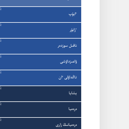
ٵيۇ‌پ
ٴ‌زابۇ‌ر
ناقىل سوزدە‌ر
ۋاعىزداۋشى
تاڭداۋلى ٵن
يشايا
ە‌رە‌ميا
ە‌رە‌ميانىڭ زارى