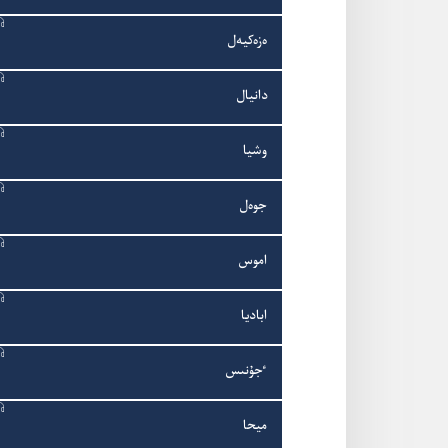
ە‌زە‌كيە‌ل
دانيال
وشيا
جوە‌ل
اموس
اباديا
ٴ‌جۇ‌نىس
ميحا