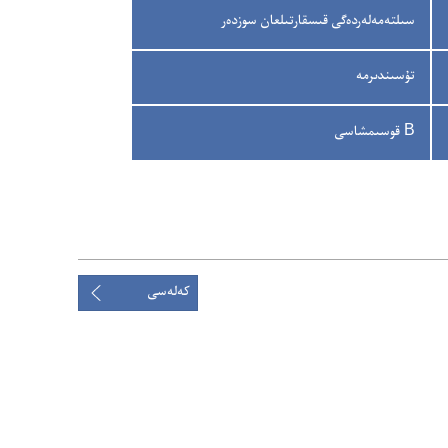
سىلتە‌مە‌لە‌ردە‌گى قىسقارتىلعان سوزدە‌ر
تۇ‌سىندىرمە
كەلەسى