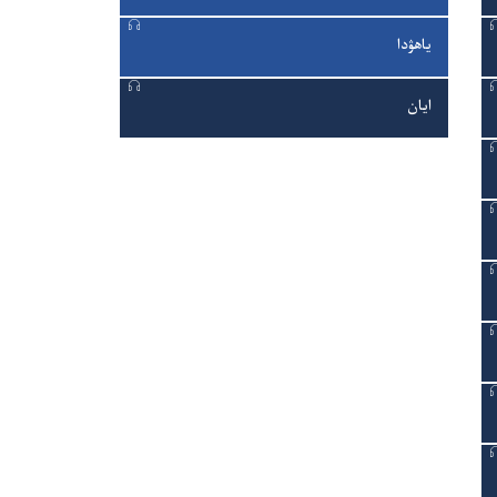
ياھۋدا
ايان