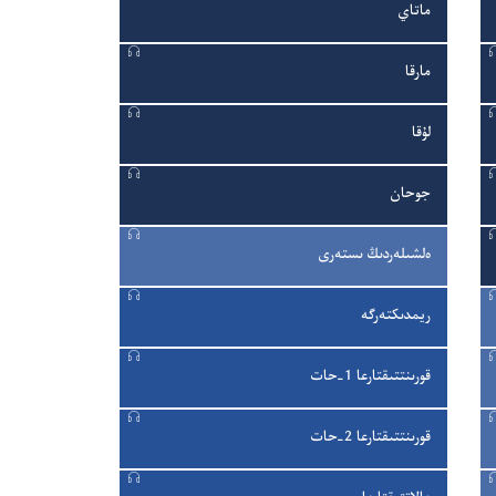
List
Grid
ماتاي
Format
Format
مارقا
لۇ‌قا
جوحان
ە‌لشىلە‌ردىڭ ىستە‌رى
ريمدىكتە‌رگە
قورىنتتىقتارعا 1-‏حات
قورىنتتىقتارعا 2-‏حات