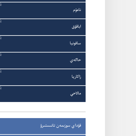
ناعۇ‌م
اباقۇ‌ق
سافونيا
حاگە‌ي
زاكاريا
مالاحي
قۇ‌داي سوزىمە‌ن تانىستىرۋ