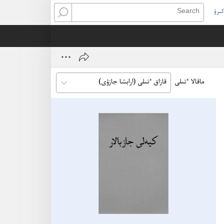
كىرۋ
Search
(open
ne
window
ماقالا ٴتىلى