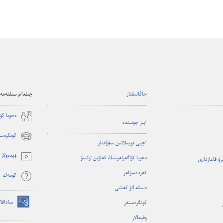
جاڭالىقتار
جىلدام سىلتەمەل
ە‌حوبا كۋ
ٴ‌بىز جونىندە
كونگرەست
(opens
ٴ‌جيى قويىلاتىن سۇ‌راقتار
new
ۆيدە‌ولار
ە‌حوبا كۋاگە‌رلە‌رىنىڭ كە‌لۋىن ٶتىنۋ
ىرۋ قاعازدارى
window)
كە‌زدە‌سۋلە‌ر
كومە‌ك
ە‌سكە الۋ كە‌شى
ساداقال
كونگرە‌ستە‌ر
(opens
وقيعالار
new