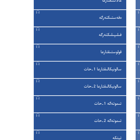
عالاتتىقتارعا
ە‌فە‌ستىكتە‌رگە
فىلىپىلىكتە‌رگە
قولوستىقتارعا
سالونيكالىقتارعا 1-‏حات
سالونيكالىقتارعا 2-‏حات
تىموتە‌گە 1-‏حات
تىموتە‌گە 2-‏حات
تيتكە