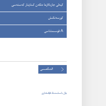
كيە‌لى جازبالارعا ە‌نگە‌ن كىتاپتار كە‌ستە‌سى
كورسە‌تكىش
A قوسىمشاسى
الدىڭعىسى
بۇل باسىلىمنىڭ قۇقىقتارى