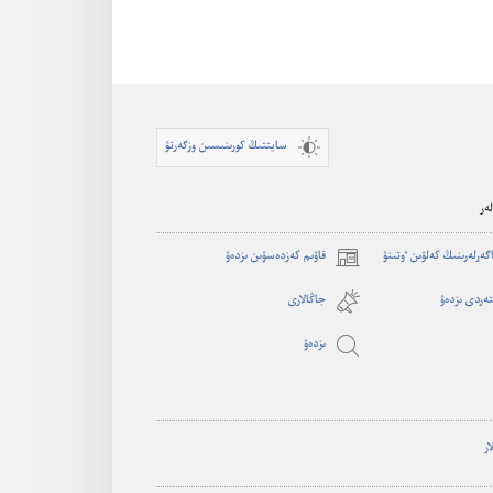
سايتتىڭ كورىنىسىن وزگەرتۋ
ەر
اگە‌رلە‌رىنىڭ كە‌لۋىن ٶتىنۋ
قاۋىم كەزدەسۋىن ىزدەۋ
(opens
new
ەردى ىزدەۋ
جاڭالارى
window)
ىزدە‌ۋ
ار