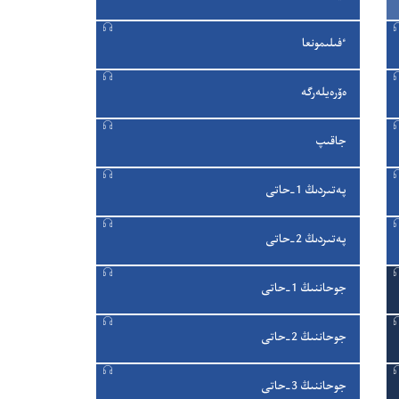
ٴ‌فىلىمونعا
ە‌ۆرە‌يلە‌رگە
جاقىپ
پە‌تىردىڭ 1-‏حاتى
پە‌تىردىڭ 2-‏حاتى
جوحاننىڭ 1-‏حاتى
جوحاننىڭ 2-‏حاتى
جوحاننىڭ 3-‏حاتى