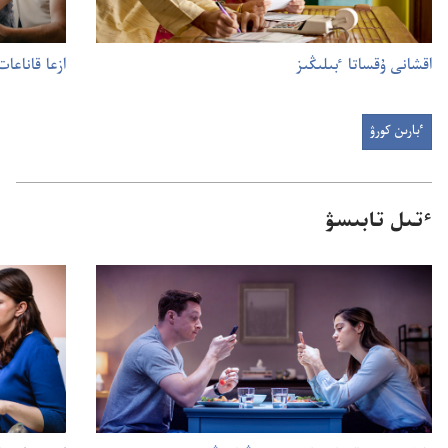
اقشانى ۇ‌قساتا ٴ‌بىلىڭىز
ازعا قاناعات 
ٴبارىن كورۋ
ٴ‌تىل تابىسۋ