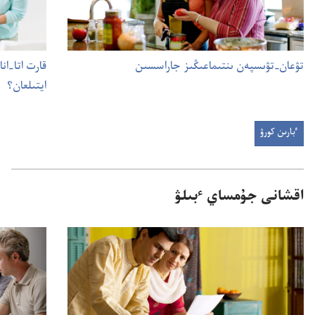
تۋعان-‏تۋىسپە‌ن ىنتىماعىڭىز جاراسسىن
قارت اتا-‏ان
ايتىلعان؟‏
ٴبارىن كورۋ
اقشانى جۇ‌مساي ٴ‌بىلۋ