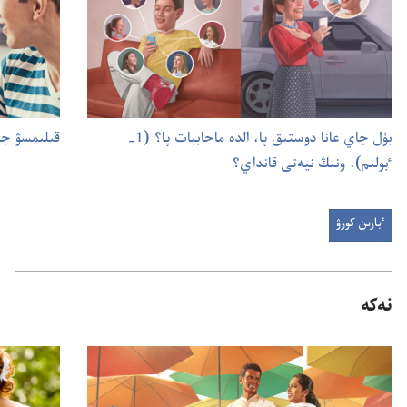
بۇ‌ل جاي عانا دوستىق پا،‏ الدە ماحاببات پا؟‏ (‏1-‏
قىلىمسۋ جاي
ٴ‌بولىم)‏.‏ ونىڭ نيە‌تى قانداي؟‏
ٴبارىن كورۋ
نە‌كە