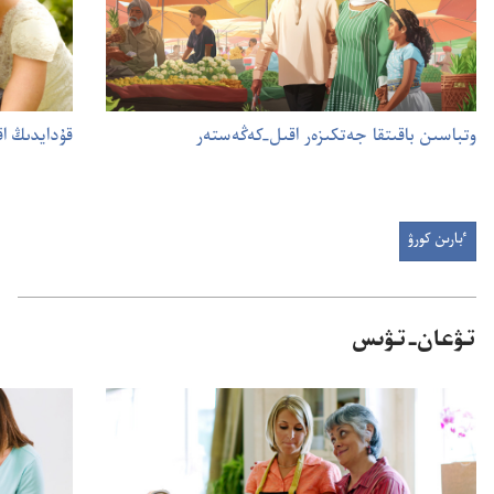
وتباسىن باقىتقا جەتكىزەر اقىل-‏كەڭەستەر
قۇ‌دايدىڭ ا
ٴبارىن كورۋ
تۋعان-‏تۋىس