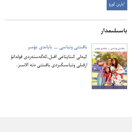
ٴبارىن كورۋ
باسىلىمدار
باقىتتى وتباسى —‏ باياندى عۇ‌مىر
كيە‌لى كىتاپتاعى اقىل-‏كە‌ڭە‌ستە‌ردى قولدانۋ
ارقىلى وتباسىڭىزدى باقىتتى ە‌تە الاسىز.‏