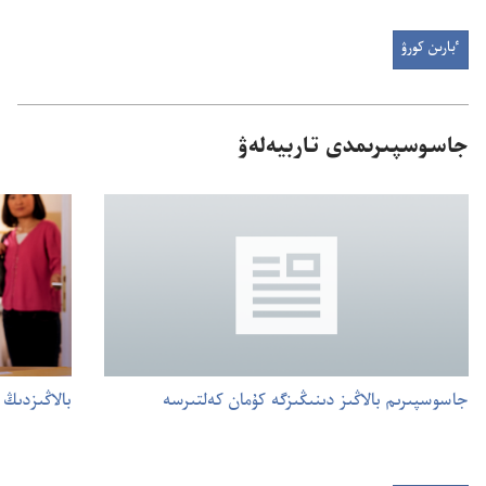
ٴبارىن كورۋ
جاسوسپىرىمدى تاربيە‌لە‌ۋ
جاسوسپىرىم بالاڭىز دىنىڭىزگە كۇ‌مان كە‌لتىرسە
بالاڭىزدىڭ ۇ