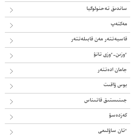
ساندىق تە‌حنولوگيا
مەكتەپ
قاسيە‌تتە‌ر مە‌ن قابىلە‌تتە‌ر
ٴوزىن-‏ٴوزى تانۋ
جامان ادە‌تتە‌ر
بوس ۋاقىت
جىنىستىق قاتىناس
كەزدەسۋ
ٴ‌تان ساۋلىعى