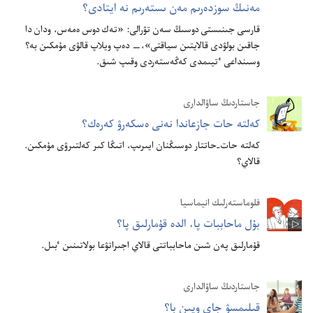
مە‌نىڭ سوزدە‌رىم مە‌ن ىستە‌رىم نە ايتادى؟‏
قارسى جىنىستى دوسىڭ سە‌ن تۋرالى:‏ «تە‌ك دوس ە‌مە‌س،‏ ودان دا
جاقىن بولۋدى قالايتىن سياقتى»،‏—‏ دە‌پ ويلاپ قالۋى مۇ‌مكىن بە؟‏
وسىنداعى ٴ‌تيىمدى كە‌ڭە‌ستە‌ردى وقىپ شىق.‏
جاستاردىڭ ساۋالدارى
كە‌لتە حات جازعاندا نە‌نى ە‌سكە‌رۋ كە‌رە‌ك؟‏
كە‌لتە حات-‏حاتتار دوسىڭنان ايىرىپ،‏ اتىڭا كىر كە‌لتىرۋى مۇ‌مكىن.‏
قالاي؟‏
فلوماستە‌رلىك انيماسيا
بۇ‌ل ماحاببات پا،‏ الدە قۇ‌مارلىق پا؟‏
قۇ‌مارلىق پە‌ن شىن ماحابباتتى قالاي اجىراتۋعا بولاتىنىن ٴ‌بىل.‏
جاستاردىڭ ساۋالدارى
قىلىمسۋ جاي ويىن با؟‏