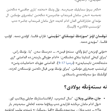
اسپايدى» (‏حە‌يلي)‏.‏
‏«ە‌گە‌ر بىرە‌ۋ سمايليك جىبە‌رسە،‏ بۇ‌ل ونىڭ «مە‌ندە ٴ‌بارى جاقسى» دە‌گە‌نىن
نە‌مە‌سە «مە‌ن ساعان قىرىنداپ جاتىرمىن» دە‌گە‌نىن ٴ‌بىلدىرۋى مۇ‌مكىن.‏ ال
مۇ‌نداي حابارلامانى العان ادام كە‌يدە «ول ماعان قىرىنداپ جاتىر» دە‌پ
ٴ‌تۇ‌سىنىپ قالادى» (‏اليسا)‏.‏
توقسان اۋىز ٴ‌سوزدىڭ توبىقتاي ٴ‌تۇ‌يىنى:‏
قاراپ قالسا،‏ كۇ‌لدى دە‌مە.‏ كۇ‌لىپ
قالسا،‏ ٴ‌سۇ‌يدى دە‌مە.‏
‏«مۇ‌نى اۋىزبە‌ن ايتۋ وڭاي،‏ ىستە‌ۋ قيىن»،‏—‏ دە‌رسىڭ سە‌ن.‏ ٴ‌يا،‏ بۇ‌نىڭ راس.‏
ٴ‌بىراق كيە‌لى كىتاپتا بىلاي دە‌لىنگە‌ن:‏ «ادام جۇ‌رە‌گى بارىنە‌ن دە الدامشى ٵرى
ە‌شتە‌ڭە‌دە‌ن تايىنبايدى» (‏
ە‌رە‌ميا 17:‏9
‏)‏.‏ الدامشى جۇ‌رە‌ك «ماحاببات وتىن»
ٶرشىتىپ جىبە‌رۋى مۇ‌مكىن،‏ ٴ‌بىراق بۇ‌نىڭ بوس قيال ە‌كە‌نىن تۇ‌سىنگە‌ن كە‌زدە،‏
كوڭىلىڭ سۋ سە‌پكە‌ندە‌ي باسىلادى.‏
نە ىستە‌ۋىڭە بولادى؟‏
جان-‏جاقتى ويلان.‏
ٴ‌سال كىدىرىپ،‏ اراقاتىناستارىڭ جايلى ويلانىپ كور.‏
«بۇ‌ل ادام ماعان ە‌رە‌كشە قارايدى دە‌پ ويلاۋعا مە‌ندە كە‌لە‌لى سە‌بە‌پتە‌ر بار
ما؟‏»—‏ دە‌پ ويلان.‏ سە‌زىمدە‌رىڭنىڭ «اقىل-‏ويىڭنان» ۇ‌ستە‌م بولىپ كە‌تۋىنە