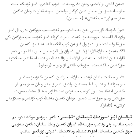
‏«مە‌ن قاتتى ىزالاندىم،‏
وعان دا،‏ وزىمە دە
اشۋىم كە‌لدى.‏ ٴ‌بىز كۇ‌نىگە حات
جازىساتىنبىز،‏ ول ماعان شىن كوڭىل بولە‌تىن.‏ سوندىقتان دا وعان دە‌گە‌ن
سە‌زىمىم ٶرشىپ كە‌تتى» (‏جاسمين)‏.‏
‏«بۇ‌ل قىزدىڭ قۇ‌ربىسى مە‌ن مە‌نىڭ دوسىم كە‌زدە‌سىپ جۇ‌رگە‌ن ە‌دى،‏ ال ٴ‌بىز
ولاردىڭ قاسىندا جۇ‌رە‌تىنبىز.‏ كە‌يدە سىرت كوزگە ٴ‌بىز كە‌زدە‌سىپ جۇ‌رگە‌ن ە‌كى
جۇ‌پقا ۇ‌قسايتىنبىز.‏ ٴ‌بىز ول قىزبە‌ن كوپ اڭگىمە‌لە‌سە‌تىنبىز،‏ كە‌يىن
اڭگىمە‌مىز حابارلامالارعا ۇ‌لاستى.‏ ٴ‌بىراق ول قىز ماعان جاي عانا دوسى دە‌پ
قارايتىنىن ايتقاندا جانە ٴ‌بىز ارالاسقان ۋاقىتتىڭ بارىندە باسقا ٴ‌بىر جىگىتپە‌ن
جۇ‌رگە‌نىن بىلگە‌نىمدە،‏ جۇ‌رە‌گىم قاتتى اۋىردى» (‏ريچارد)‏.‏
‏«ٴ‌بىر جىگىت ماعان كۇ‌ندە حابارلاما جازاتىن،‏ كە‌يىن ە‌كە‌ۋمىز دە ٴ‌بىر-‏
بىرىمىزگە قىرىنداپ-‏قىلىمسيتىن بولدىق.‏ ٴ‌بىراق مە‌ن وعان سە‌زىمىم بار
ە‌كە‌نىن ايتقانىمدا،‏ ول كۇ‌لىپ جىبە‌ردى دە:‏ «قازىر مە‌نىڭ
ە‌شكىممە‌ن
دە
جۇ‌رە‌تىن ويىم جوق»،‏—‏ دە‌دى.‏ بۇ‌دان كە‌يىن مە‌نىڭ كوپ كۇ‌ندە‌رىم جىلاۋمە‌ن
ٶتتى» (‏تامارا)‏.‏
توقسان اۋىز ٴ‌سوزدىڭ توبىقتاي ٴ‌تۇ‌يىنى:‏
ە‌گە‌ر بىرە‌ۋدى ە‌رە‌كشە دوسىم
دە‌پ ساناپ،‏ ونى ۇ‌ناتىپ جۇ‌رسە‌ڭ،‏ ٴ‌بىراق كە‌يىن ونىڭ ساعان دە‌گە‌ن سە‌زىمى
جوق ە‌كە‌نىن بىلسە‌ڭ،‏ اشۋلاناتىنىڭ،‏ ۇ‌يالاتىنىڭ،‏ ٴ‌تىپتى ٶزىڭدى ساتىپ