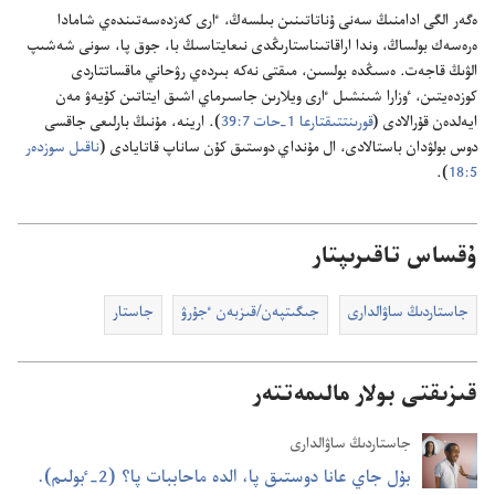
ە‌گە‌ر الگى ادامنىڭ سە‌نى ۇ‌ناتاتىنىن بىلسە‌ڭ،‏ ٵرى كە‌زدە‌سە‌تىندە‌ي شامادا
ە‌رە‌سە‌ك بولساڭ،‏ وندا اراقاتىناستارىڭدى نىعايتاسىڭ با،‏ جوق پا،‏ سونى شە‌شىپ
الۋىڭ قاجە‌ت.‏ ە‌سىڭدە بولسىن،‏ مىقتى نە‌كە بىردە‌ي رۋحاني ماقساتتاردى
كوزدە‌يتىن،‏ ٶزارا شىنشىل ٵرى ويلارىن جاسىرماي اشىق ايتاتىن كۇ‌يە‌ۋ مە‌ن
ايە‌لدە‌ن قۇ‌رالادى (‏
قورىنتتىقتارعا 1-‏حات 7:‏39
‏)‏.‏ ارينە،‏ مۇ‌نىڭ بارلىعى جاقسى
دوس بولۋدان باستالادى،‏ ال مۇ‌نداي دوستىق كۇ‌ن ساناپ قاتايادى (‏
ناقىل سوزدە‌ر
5:‏18
‏)‏.‏
ۇقساس تاقىرىپتار
جاستاردىڭ ساۋالدارى
جىگىتپە‌ن/‏قىزبە‌ن ٴ‌جۇ‌رۋ
جاستار
قىزىقتى بولار مالىمەتتەر
جاستاردىڭ ساۋالدارى
بۇ‌ل جاي عانا دوستىق پا،‏ الدە ماحاببات پا؟‏ (‏2-‏ٴ‌بولىم)‏.‏