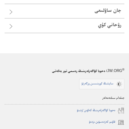
جان ساۋلىعى
رۋحاني كۇي
®
JW.ORG
/ ەحوبا كۋاگەرلەرىنىڭ رەسمي تور بەكەتى
سايتتىڭ كورىنىسىن وزگەرتۋ
جىلدام سىلتەمەلەر
ە‌حوبا كۋاگە‌رلە‌رىنىڭ كە‌لۋىن ٶتىنۋ
قاۋىم كەزدەسۋىن ىزدەۋ
(opens