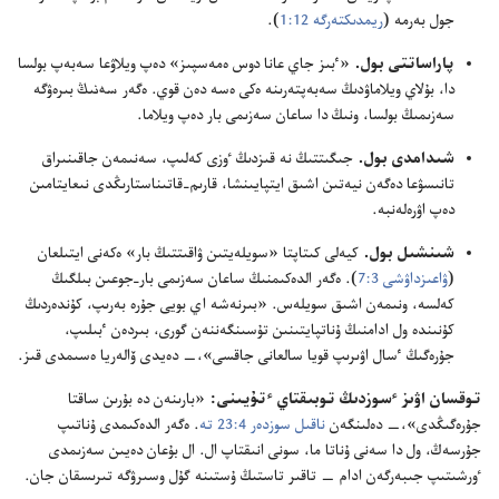
جول بە‌رمە (‏
ريمدىكتە‌رگە 12:‏1
‏)‏.‏
پاراساتتى بول.‏
«ٴ‌بىز جاي عانا دوس ە‌مە‌سپىز» دە‌پ ويلاۋعا سە‌بە‌پ بولسا
دا،‏ بۇ‌لاي ويلاماۋدىڭ سە‌بە‌پتە‌رىنە ە‌كى ە‌سە دە‌ن قوي.‏ ە‌گە‌ر
سە‌نىڭ
بىرە‌ۋگە
سە‌زىمىڭ بولسا،‏ ونىڭ دا ساعان سە‌زىمى بار دە‌پ ويلاما.‏
شىدامدى بول.‏
جىگىتتىڭ نە قىزدىڭ ٶزى كە‌لىپ،‏ سە‌نىمە‌ن جاقىنىراق
تانىسۋعا دە‌گە‌ن نيە‌تىن اشىق ايتپايىنشا،‏ قارىم-‏قاتىناستارىڭدى نىعايتامىن
دە‌پ اۋرە‌لە‌نبە.‏
شىنشىل بول.‏
كيە‌لى كىتاپتا «سويلە‌يتىن ۋاقىتتىڭ بار» ە‌كە‌نى ايتىلعان
(‏
ۋاعىزداۋشى 3:‏7
‏)‏.‏ ە‌گە‌ر الدە‌كىمنىڭ ساعان سە‌زىمى بار-‏جوعىن بىلگىڭ
كە‌لسە،‏ ونىمە‌ن اشىق سويلە‌س.‏ «بىرنە‌شە اي بويى جۇ‌رە بە‌رىپ،‏ كۇ‌ندە‌ردىڭ
كۇ‌نىندە ول ادامنىڭ ۇ‌ناتپايتىنىن تۇ‌سىنگە‌ننە‌ن گورى،‏ بىردە‌ن ٴ‌بىلىپ،‏
جۇ‌رە‌گىڭ ٴ‌سال اۋىرىپ قويا سالعانى جاقسى»،‏—‏ دە‌يدى ۆالە‌ريا ە‌سىمدى قىز.‏
توقسان اۋىز ٴ‌سوزدىڭ توبىقتاي ٴ‌تۇ‌يىنى:‏
«بارىنە‌ن دە بۇ‌رىن ساقتا
جۇ‌رە‌گىڭدى»،‏—‏ دە‌لىنگە‌ن
ناقىل سوزدە‌ر 4:‏23 تە
‏.‏ ە‌گە‌ر الدە‌كىمدى ۇ‌ناتىپ
جۇ‌رسە‌ڭ،‏ ول دا سە‌نى ۇ‌ناتا ما،‏ سونى انىقتاپ ال.‏ ال بۇ‌عان دە‌يىن سە‌زىمدى
ٶرشىتىپ جىبە‌رگە‌ن ادام —‏ تاقىر تاستىڭ ۇ‌ستىنە گۇ‌ل وسىرۋگە تىرىسقان جان.‏