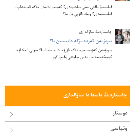
قىلىمسۋ ناقتى نە‌نى بىلدىرە‌دى؟‏ كە‌يبىر ادامدار نە‌گە قىرىنداپ-‏
قىلىمسيدى؟‏ ونىڭ قاۋپى بار ما؟‏
جاستاردىڭ ساۋالدارى
بىرە‌ۋمە‌ن كە‌زدە‌سۋگە دايىنمىن با؟‏
بىرە‌ۋمە‌ن كە‌زدە‌سىپ،‏ نە‌كە قۇ‌رۋعا دايىنسىڭ با؟‏ سونى انىقتاۋعا
كومە‌كتە‌سە‌تىن بە‌س جايتتى وقىپ كور.‏
جاستاردىڭ باسقا دا ساۋالدارى
دوستار
وتباسى