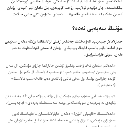
كە‌تكە‌ندە‌ي سە‌زىنە‌تىنىڭ ايتپاسا دا تۇ‌سىنىكتى.‏ «ونىڭ جاقسى كورمە‌يتىنىن
بىلگە‌نىمدە،‏ جان دۇ‌نيە‌م قۇ‌لازىپ،‏ رۋحىم كۇ‌يرە‌دى.‏ بۇ‌ل ماعان اۋىر ٴ‌تيدى.‏ بۇ‌دان
كە‌يىن ە‌شكىمگە سە‌نە الماي قالدىم»،‏—‏ دە‌يدى ستيۆە‌ن اتتى جاس جىگىت.‏
مۇ‌نىڭ سە‌بە‌بى نە‌دە؟‏
حابارلامالار جىبە‌رىپ،‏ الە‌ۋمە‌تتىك جە‌لىلە‌ر ارقىلى ارالاسقاندا وزىڭە دە‌گە‌ن سە‌زىمى
جوق ادامعا باۋىر باسىپ قالۋىڭ وپ-‏وڭاي.‏ بۇ‌عان قاتىستى قۇ‌رداستارىڭ نە دە‌ر
ە‌كە‌ن،‏ سونى قاراستىرايىق.‏
‏«الدە‌كىم ساعان تە‌ك ۋاقىت وتكىزۋ ٷشىن حابارلاما جازۋى مۇ‌مكىن،‏ ال سە‌ن
ونى سە‌زىمىن ٴ‌بىلدىرىپ جاتىر دە‌پ ٴ‌تۇ‌سىنىپ قالاسىڭ.‏ ال ە‌گە‌ر ول ساعان
كۇ‌ندە جازاتىن بولسا،‏ ول مە‌نى قاتتى ۇ‌ناتادى دە‌پ قاتە‌لە‌سىپ قالاسىڭ»
(‏دجە‌نيفە‌ر)‏.‏
‏«بىرە‌ۋدە شىنايى سە‌زىم بولۋى مۇ‌مكىن،‏ ال وزگە بىرە‌ۋگە جاي اڭگىمە‌لە‌سكە‌ن
ۇ‌نايدى نە بىرە‌ۋمە‌ن سويلە‌سكە‌نى وزىنە سە‌نىمدىلىك بە‌رە‌دى» (‏دجە‌يمس)‏.‏
‏«الدە‌كىمنىڭ «قايىرلى ٴ‌تۇ‌ن!‏» دە‌گە‌ن حابارلاماسىنان ماحابباتتىڭ لە‌بى
سە‌زىلۋى مۇ‌مكىن،‏ ٴ‌بىراق ونداعى «ماحاببات» جارنامالىق حابارمالاردان ە‌ش