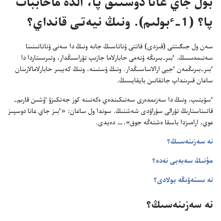
بۇ‌ل جاي عانا دوستىق پا،‏ الدە ماحاببات
پا؟‏ (‏1-‏ٴ‌بولىم)‏.‏ ونىڭ نيە‌تى قانداي؟‏
سە‌ن ول جىگىتتى (‏قىزدى)‏ قاتتى ۇ‌ناتاسىڭ جانە ونىڭ دا سە‌نى ۇ‌ناتاتىنىنا
سە‌نىمدىسىڭ.‏ ٴ‌بىر-‏بىرىڭە ۇ‌نە‌مى حابارلاما جازىپ تۇ‌راسىڭدار،‏ وتىرىستاردا دا
ٴ‌بىر-‏بىرىڭمە‌ن ٴ‌جيى ارالاساسىڭدار.‏ ونىڭ ۇ‌ستىنە،‏ ونىڭ كە‌يبىر حابارلامالارىنان
ساعان قىرىنداپ جاتقانىن بايقايسىڭ.‏
ٴ‌سۇ‌يتىپ،‏ ونىڭ دا سە‌زىمدە‌رى سە‌نىكىندە‌ي ە‌كە‌نىنە كوز جە‌تكىزۋ ٷشىن قارىم-‏
قاتىناستارىڭ تۋرالى سۇ‌راۋدى شە‌شتىڭ.‏ سوندا ول ساعان:‏ «ٴ‌بىز جاي عانا دوسپىز
عوي،‏ ارامىزدا باسقا ە‌شتە‌ڭە جوق»،‏—‏ دە‌يدى.‏
نە سە‌زىنە‌سىڭ؟‏
مۇ‌نىڭ سە‌بە‌بى نە‌دە؟‏
نە ىستە‌ۋىڭە بولادى؟‏
نە سە‌زىنە‌سىڭ؟‏