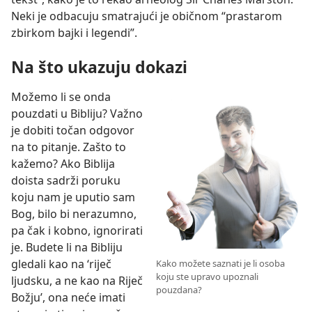
Neki je odbacuju smatrajući je običnom “prastarom
zbirkom bajki i legendi”.
Na što ukazuju dokazi
Možemo li se onda
pouzdati u Bibliju? Važno
je dobiti točan odgovor
na to pitanje. Zašto to
kažemo? Ako Biblija
doista sadrži poruku
koju nam je uputio sam
Bog, bilo bi nerazumno,
pa čak i kobno, ignorirati
je. Budete li na Bibliju
gledali kao na ‘riječ
Kako možete saznati je li osoba
koju ste upravo upoznali
ljudsku, a ne kao na Riječ
pouzdana?
Božju’, ona neće imati