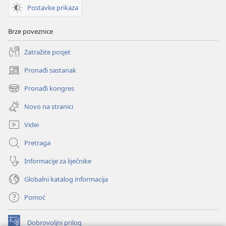
Postavke prikaza
Brze poveznice
Zatražite posjet
Pronađi sastanak
(otvara
se
Pronađi kongres
(otvara
novi
se
prozor)
Novo na stranici
novi
prozor)
Videi
Pretraga
Informacije za liječnike
Globalni katalog informacija
Pomoć
Dobrovoljni prilog