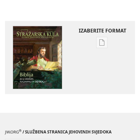
IZABERITE FORMAT
Postavke
preuzimanja
naših
izdanja
STRAŽARSKA
KULA
ožujak 2010.
®
JW.ORG
/ SLUŽBENA STRANICA JEHOVINIH SVJEDOKA