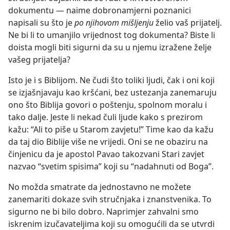
dokumentu — naime dobronamjerni poznanici
napisali su što je
po njihovom mišljenju
želio vaš prijatelj.
Ne bi li to umanjilo vrijednost tog dokumenta? Biste li
doista mogli biti sigurni da su u njemu izražene želje
vašeg prijatelja?
Isto je i s Biblijom. Ne čudi što toliki ljudi, čak i oni koji
se izjašnjavaju kao kršćani, bez ustezanja zanemaruju
ono što Biblija govori o poštenju, spolnom moralu i
tako dalje. Jeste li nekad čuli ljude kako s prezirom
kažu: “Ali to piše u Starom zavjetu!” Time kao da kažu
da taj dio Biblije više ne vrijedi. Oni se ne obaziru na
činjenicu da je apostol Pavao takozvani Stari zavjet
nazvao “svetim spisima” koji su “nadahnuti od Boga”.
No možda smatrate da jednostavno ne možete
zanemariti dokaze svih stručnjaka i znanstvenika. To
sigurno ne bi bilo dobro. Naprimjer zahvalni smo
iskrenim izučavateljima koji su omogućili da se utvrdi