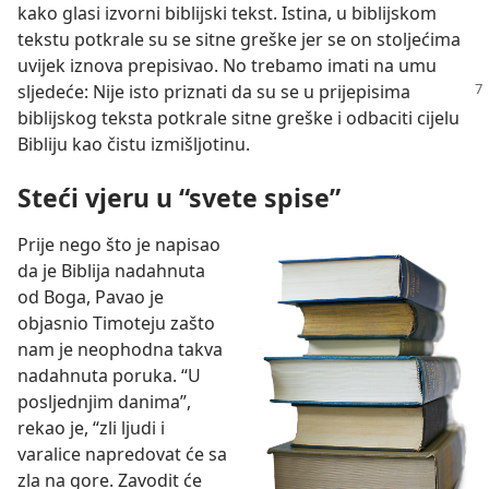
kako glasi izvorni biblijski tekst. Istina, u biblijskom
tekstu potkrale su se sitne greške jer se on stoljećima
uvijek iznova prepisivao. No trebamo imati na umu
sljedeće: Nije isto priznati da su se u prijepisima
biblijskog teksta potkrale sitne greške i odbaciti cijelu
Bibliju kao čistu izmišljotinu.
Steći vjeru u “svete spise”
Prije nego što je napisao
da je Biblija nadahnuta
od Boga, Pavao je
objasnio Timoteju zašto
nam je neophodna takva
nadahnuta poruka. “U
posljednjim danima”,
rekao je, “zli ljudi i
varalice napredovat će sa
zla na gore. Zavodit će