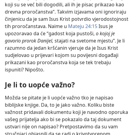
koji su se već bili dogodili, ali ih je pisac prikazao kao
drevna proročanstva”. Takvim izjavama oni ignoriraju
činjenicu da je sam Isus Krist potvrdio vjerodostojnost
tih proročanstava. Naime u
Mateju 24:15
Isus je
upozoravao da će “gadost koja pustoši,
o kojoj je
govorio prorok Danijel,
stajati na svetome mjestu”. Je li
razumno da jedan kršćanin vjeruje da je Isus Krist
sudjelovao u prijevari kojom su povijesni događaji
prikazani kao proročanstva koja se tek trebaju
ispuniti? Nipošto.
Je li to uopće važno?
Možda se pitate je li uopće važno tko je napisao
biblijske knjige. Da, to je jako važno. Koliku biste
važnost pridavali dokumentu koji je navodno oporuka
vašeg prijatelja ako bi se pokazalo da taj dokument
ustvari nije on napisao? Pretpostavimo da su vam
stručnjaci objasnili da se radi o krivotvorenom