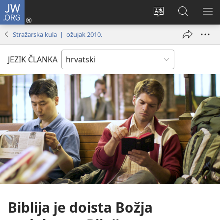
JW.ORG
Prijava
(otvara
Promijeni
JW.ORG
PO
se
jezik
|
IZ
Stražarska kula | ožujak 2010.
novi
Pretraga
prozor)
JEZIK ČLANKA
Biblija je doista Božja