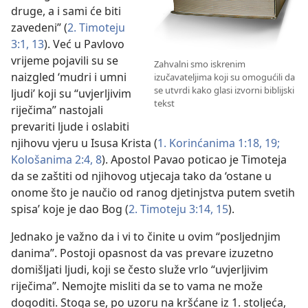
druge, a i sami će biti
zavedeni” (
2. Timoteju
3:1,
13
). Već u Pavlovo
vrijeme pojavili su se
Zahvalni smo iskrenim
naizgled ‘mudri i umni
izučavateljima koji su omogućili da
se utvrdi kako glasi izvorni biblijski
ljudi’ koji su “uvjerljivim
tekst
riječima” nastojali
prevariti ljude i oslabiti
njihovu vjeru u Isusa Krista (
1. Korinćanima 1:18, 19;
Kološanima 2:4,
8
). Apostol Pavao poticao je Timoteja
da se zaštiti od njihovog utjecaja tako da ‘ostane u
onome što je naučio od ranog djetinjstva putem svetih
spisa’ koje je dao Bog (
2. Timoteju 3:14, 15
).
Jednako je važno da i vi to činite u ovim “posljednjim
danima”. Postoji opasnost da vas prevare izuzetno
domišljati ljudi, koji se često služe vrlo “uvjerljivim
riječima”. Nemojte misliti da se to vama ne može
dogoditi. Stoga se, po uzoru na kršćane iz 1. stoljeća,