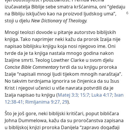
izučavatelja Biblije sebe smatra kršćanima, oni “gledaju
na
Bibliju isključivo kao na proizvod ljudskog uma”,
stoji u djelu
New Dictionary of Theology.
Mnogi teolozi dovode u pitanje autorstvo biblijskih
knjiga. Tako naprimjer neki kažu da prorok Izaija nije
napisao biblijsku knjigu koja nosi njegovo ime. Oni
tvrde da je ta knjiga nastala mnogo godina nakon
Izaijine smrti. Teolog Lowther Clarke u svom djelu
Concise Bible Commentary
tvrdi da su knjigu proroka
Izaije “napisali mnogi ljudi tijekom mnogih naraštaja”.
No takvim tvrdnjama ignorira se činjenica da su Isus
Krist i njegovi učenici u više navrata potvrdili da je
Izaija napisao tu knjigu (
Matej 3:3;
15:7;
Luka 4:17;
Ivan
12:38-41;
Rimljanima 9:27,
29
).
Što je još gore, neki biblijski kritičari, poput bibličara
Johna Dummelowa, kažu da su proročanstva zapisana
u biblijskoj knjizi proroka Danijela “zapravo događaji