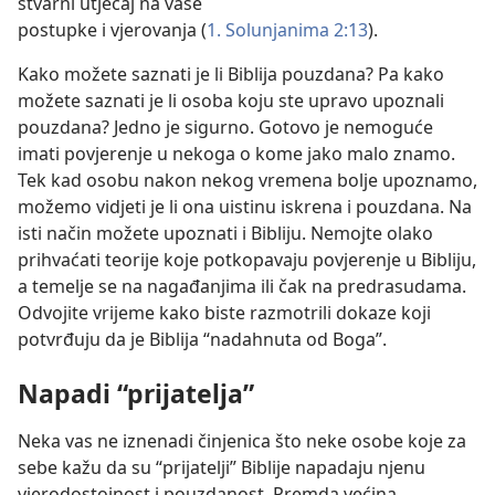
stvarni utjecaj na vaše
postupke i vjerovanja (
1. Solunjanima 2:13
).
Kako možete saznati je li Biblija pouzdana? Pa kako
možete saznati je li osoba koju ste upravo upoznali
pouzdana? Jedno je sigurno. Gotovo je nemoguće
imati povjerenje u nekoga o kome jako malo znamo.
Tek kad osobu nakon nekog vremena bolje upoznamo,
možemo vidjeti je li ona uistinu iskrena i pouzdana. Na
isti način možete upoznati i Bibliju. Nemojte olako
prihvaćati teorije koje potkopavaju povjerenje u Bibliju,
a temelje se na nagađanjima ili čak na predrasudama.
Odvojite vrijeme kako biste razmotrili dokaze koji
potvrđuju da je Biblija “nadahnuta od Boga”.
Napadi “prijatelja”
Neka vas ne iznenadi činjenica što neke osobe koje za
sebe kažu da su “prijatelji” Biblije napadaju njenu
vjerodostojnost i pouzdanost. Premda većina