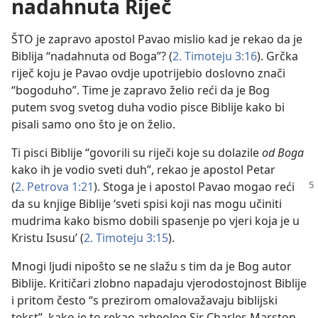
nadahnuta Riječ
ŠTO je zapravo apostol Pavao mislio kad je rekao da je
Biblija “nadahnuta od Boga”? (
2. Timoteju 3:16
). Grčka
riječ koju je Pavao ovdje upotrijebio doslovno znači
“bogoduho”. Time je zapravo želio reći da je Bog
putem svog svetog duha vodio pisce Biblije kako bi
pisali samo ono što je on želio.
Ti pisci Biblije “govorili su riječi koje su dolazile
od Boga
kako ih je vodio sveti duh”, rekao je apostol Petar
(
2. Petrova 1:21
). Stoga je i apostol Pavao mogao
reći
da su knjige Biblije ‘sveti spisi koji nas mogu učiniti
mudrima kako bismo dobili spasenje po vjeri koja je u
Kristu Isusu’ (
2. Timoteju 3:15
).
Mnogi ljudi nipošto se ne slažu s tim da je Bog autor
Biblije. Kritičari zlobno napadaju vjerodostojnost Biblije
i pritom često “s prezirom omalovažavaju biblijski
tekst”, kako je to rekao arheolog Sir Charles Marston.