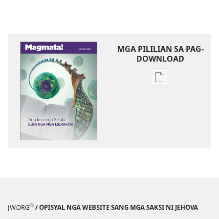
MGA PILILIAN SA PAG-
DOWNLOAD
Mga
opsyon
sa
pag-
download
sang
mga
publikasyon
MAGMATA!
Ang
Imo
®
JW.ORG
/ OPISYAL NGA WEBSITE SANG MGA SAKSI NI JEHOVA
mga