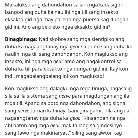
Makalukso ang dahondahon sa sini nga kadasigon
bangod ang duha ka naulihi nga tiil sang insekto
eksakto gid nga may pareho nga puersa kag dungan
gid ini. Ano ang sekreto ngaa eksakto gid ini?
Binagbinaga:
Nadiskobre sang mga sientipiko ang
duha ka nagaangtanay nga
gear
sa puno sang duha ka
naulihi nga tiil sang dahondahon. Kon maglukso ang
insekto, ini nga mga
gear
amo ang nagakontrol sa
duha ka tiil para eksakto nga dungan gid ini. Kay kon
indi, magabalangbalang ini kon maglukso!
Kon maglukso ang dalagku nga mga tinuga, nagasalig
sila sa ila sistema sang
nerve
para magdungan ang ila
mga tiil. Apang sa boto nga dahondahon, ang signal
sang
nerve
tuman kahinay. Gani ginagamit nila ang ila
nagaangtanay nga duha ka
gear.
“Kinaandan na nga
abi naton ang mga
gear
makita lang sa gindesinyo
sang tawo nga makinaryas,” siling sang awtor kag