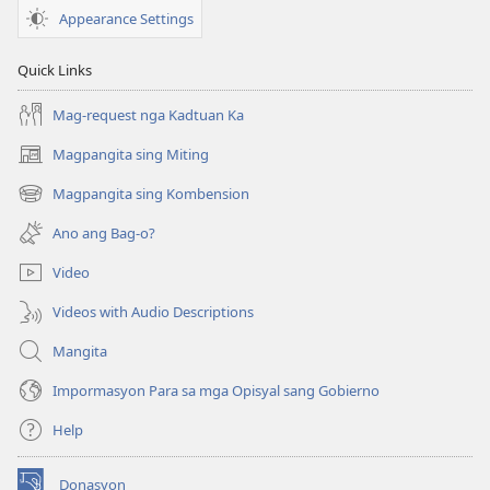
Selula
Appearance Settings
—
Buhi
Quick Links
nga
mga
Mag-request nga Kadtuan Ka
Librarya!
Magpangita sing Miting
(opens
new
Magpangita sing Kombension
(opens
window)
new
Ano ang Bag-o?
window)
Video
Videos with Audio Descriptions
Mangita
Impormasyon Para sa mga Opisyal sang Gobierno
Help
Donasyon