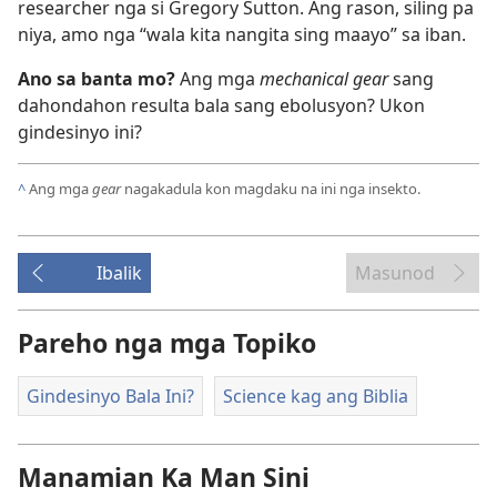
researcher nga si Gregory Sutton. Ang rason, siling pa
niya, amo nga “wala kita nangita sing maayo” sa iban.
Ano sa banta mo?
Ang mga
mechanical gear
sang
dahondahon resulta bala sang ebolusyon? Ukon
gindesinyo ini?
^
Ang mga
gear
nagakadula kon magdaku na ini nga insekto.
Ibalik
Masunod
Pareho nga mga Topiko
Gindesinyo Bala Ini?
Science kag ang Biblia
Manamian Ka Man Sini