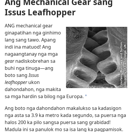
Ang Mechanical Gear sang
Issus Leafhopper
ANG mechanical gear
ginapatihan nga ginhimo
lang sang tawo. Apang
indi ina matuod! Ang
nagaangtanay nga mga
gear
nadiskobrehan sa
buhi nga tinuga
—ang
boto sang
Issus
leafhopper
ukon
dahondahon, nga makita
sa mga hardin sa bilog nga Europa.
*
Ang boto nga dahondahon makalukso sa kadasigon
nga asta sa 3.9 ka metro kada segundo, sa puersa nga
halos 200 ka pilo sangsa puersa sang grabidad!
Madula ini sa panulok mo sa isa lang ka pagpamisok.