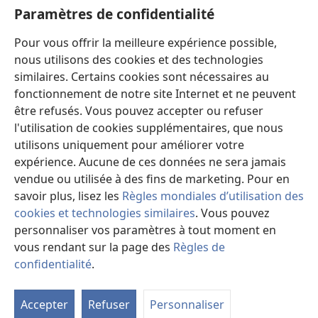
Rechercher
Paramètres de confidentialité
Aide
Pour vous offrir la meilleure expérience possible,
nous utilisons des cookies et des technologies
Dons
(ouvre
similaires. Certains cookies sont nécessaires au
une
fonctionnement de notre site Internet et ne peuvent
nouvelle
Bibliothèque en ligne
être refusés. Vous pouvez accepter ou refuser
(ouvre
fenêtre)
l'utilisation de cookies supplémentaires, que nous
une
®
JW Hub
nouvelle
utilisons uniquement pour améliorer votre
(ouvre
fenêtre)
une
expérience. Aucune de ces données ne sera jamais
®
JW Library
nouvelle
vendue ou utilisée à des fins de marketing. Pour en
fenêtre)
savoir plus, lisez les
Règles mondiales d’utilisation des
cookies et technologies similaires
. Vous pouvez
personnaliser vos paramètres à tout moment en
Copyright
© 2026 Watch Tower Bible and Tract Society of Pennsylvania.
vous rendant sur la page des
Règles de
CONDITIONS D’UTILISATION
|
RÈGLES DE CONFIDENTIALITÉ
|
confidentialité
.
M
PARAMÈTRES DE CONFIDENTIALITÉ
la
Accepter
Refuser
Personnaliser
ta