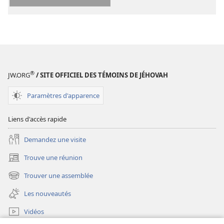
La
Bible.
Bible.
Traduction
Traduction
du
du
monde
monde
nouveau
nouveau
(édition
®
JW.ORG
/ SITE OFFICIEL DES TÉMOINS DE JÉHOVAH
(édition
révisée
révisée
de
Paramètres d'apparence
de
2018)
2018)
Liens d'accès rapide
Demandez une visite
Trouve une réunion
(ouvre
une
Trouver une assemblée
(ouvre
nouvelle
une
fenêtre)
Les nouveautés
nouvelle
fenêtre)
Vidéos