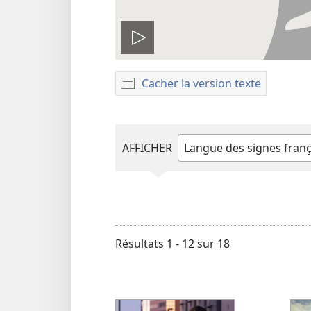
Lire
la
Cacher la version texte
vidéo
AFFICHER
Saisir
ou
choisir
une
langue
Résultats 1 - 12 sur 18