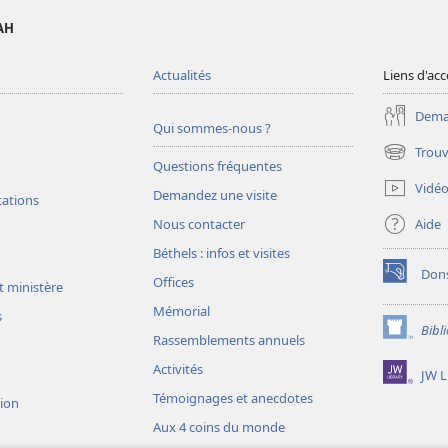
AH
Actualités
Liens d'acc
Deman
Qui sommes-nous ?
Trouv
(ouvre
Questions fréquentes
une
Vidé
Demandez une visite
nouvelle
tations
fenêtre)
Aide
Nous contacter
Béthels : infos et visites
Don
Offices
(ouvre
t ministère
une
Mémorial
s
nouvelle
Bibl
(ouvre
fenêtre)
Rassemblements annuels
une
Activités
JW L
nouvelle
fenêtre)
Témoignages et anecdotes
sion
Aux 4 coins du monde