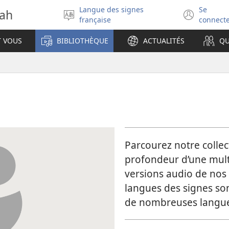
Langue des signes
Se
vah
Sélectionner
(ouv
française
connect
la
une
langue
nouv
T VOUS
BIBLIOTHÈQUE
ACTUALITÉS
QU
fenêt
Parcourez notre collect
profondeur d’une multi
versions audio de nos
langues des signes so
de nombreuses langue