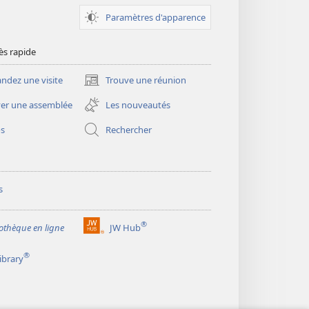
Paramètres d'apparence
ès rapide
dez une visite
Trouve une réunion
(ouvre
une
er une assemblée
Les nouveautés
nouvelle
fenêtre)
os
Rechercher
s
®
iothèque en ligne
JW Hub
(ouvre
une
®
ibrary
nouvelle
fenêtre)