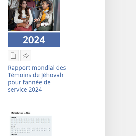
Options
Partager
de
Rapport
Rapport mondial des
téléchargement
mondial
Témoins de Jéhovah
des
des
pour l’année de
publications
Témoins
service 2024
numériques
de
Rapport
Jéhovah
mondial
pour
des
l’année
Témoins
de
de
service 2024