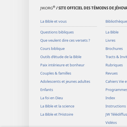
®
JW.ORG
/ SITE OFFICIEL DES TÉMOINS DE JÉHOV
La Bible et vous
Bibliothèque
Questions bibliques
La Bible
Que veulent dire ces versets ?
Livres
Cours biblique
Brochures
Outils d’étude de la Bible
Tracts & Invi
Paix intérieure et bonheur
Rubriques
Couples & familles
Revues
Adolescents et jeunes adultes
Cahiers Vie e
Enfants
Programme
La foi en Dieu
Index
La Bible et la science
Instructions
La Bible et l’Histoire
JW Télédiffu
Vidéos