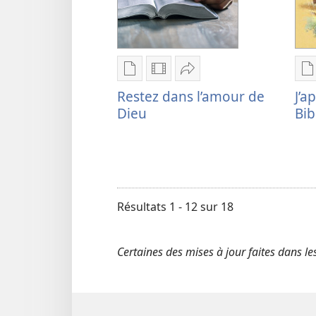
Options
Options
Partager
O
de
de
Restez
d
Restez dans l’amour de
J’a
téléchargement
téléchargement
dans
t
Dieu
Bib
des
des
l’amour
d
publications
vidéos
de
p
numériques
Restez
Dieu
n
Restez
dans
J
dans
l’amour
e
Résultats 1 - 12 sur 18
l’amour
de
l
de
Dieu
l
Dieu
B
Certaines des mises à jour faites dans l