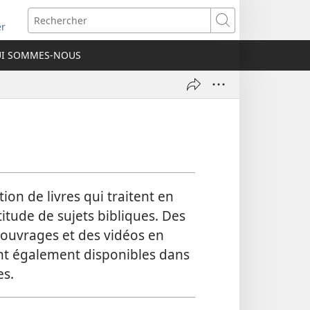
re
Rechercher
er
elle
I SOMMES-NOUS
re)
ion de livres qui traitent en
tude de sujets bibliques. Des
 ouvrages et des vidéos en
nt également disponibles dans
s.