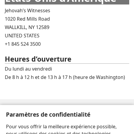
Jehovah’s Witnesses
1020 Red Mills Road
WALLKILL, NY 12589
UNITED STATES
+1 845 524 3500
Heures d’ouverture
Du lundi au vendredi
De 8 h à 12 h et de 13 h à 17 h (heure de Washington)
Paramètres de confidentialité
®
JW.ORG
/ SITE OFFICIEL DES TÉMOINS DE JÉHOVAH
Pour vous offrir la meilleure expérience possible,
Paramètres d'apparence
nous utilisons des cookies et des technologies