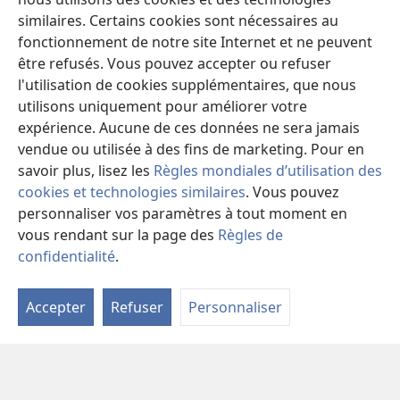
similaires. Certains cookies sont nécessaires au
Liens d'accès rapide
fonctionnement de notre site Internet et ne peuvent
être refusés. Vous pouvez accepter ou refuser
Demandez une visite
l'utilisation de cookies supplémentaires, que nous
Trouve une réunion
utilisons uniquement pour améliorer votre
(ouvre
une
expérience. Aucune de ces données ne sera jamais
Trouver une assemblée
(ouvre
nouvelle
vendue ou utilisée à des fins de marketing. Pour en
une
fenêtre)
Les nouveautés
savoir plus, lisez les
Règles mondiales d’utilisation des
nouvelle
fenêtre)
cookies et technologies similaires
. Vous pouvez
Vidéos
personnaliser vos paramètres à tout moment en
Rechercher
vous rendant sur la page des
Règles de
confidentialité
.
Aide
Dons
Accepter
Refuser
Personnaliser
(ouvre
une
nouvelle
Bibliothèque en ligne
(ouvre
fenêtre)
une
®
JW Hub
nouvelle