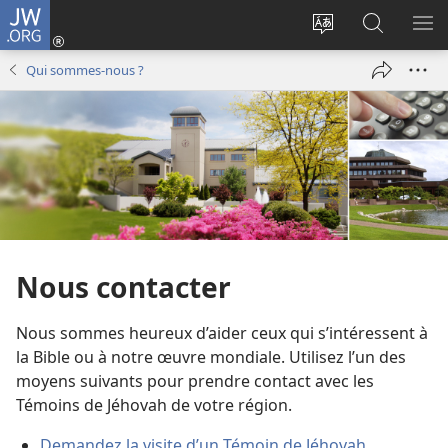
JW.ORG
Se
connecter
Changer
Recherch
AF
(ouvre
la
sur
LE
Qui sommes-nous ?
une
langue
JW.ORG
ME
nouvelle
du
fenêtre)
site
Nous contacter
Nous sommes heureux d’aider ceux qui s’intéressent à
la Bible ou à notre œuvre mondiale. Utilisez l’un des
moyens suivants pour prendre contact avec les
Témoins de Jéhovah de votre région.
Demandez la visite d’un Témoin de Jéhovah