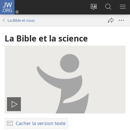
JW.ORG
Se
connecter
Changer
Recherch
AF
(ouvre
la
sur
LE
La Bible et vous
une
langue
JW.ORG
ME
nouvelle
du
La Bible et la science
fenêtre)
site
Lire
la
Cacher la version texte