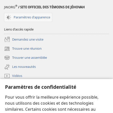
®
JW.ORG
/ SITE OFFICIEL DES TÉMOINS DE JÉHOVAH
Paramètres d'apparence
Liens d'accès rapide
Demandez une visite
Trouve une réunion
(ouvre
une
Trouver une assemblée
(ouvre
nouvelle
une
fenêtre)
Les nouveautés
nouvelle
fenêtre)
Vidéos
Rechercher
Paramètres de confidentialité
Aide
Pour vous offrir la meilleure expérience possible,
nous utilisons des cookies et des technologies
Dons
similaires. Certains cookies sont nécessaires au
(ouvre