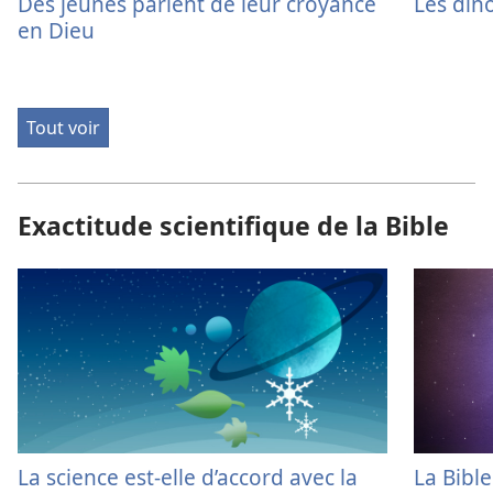
Des jeunes parlent de leur croyance
Les dino
en Dieu
Tout voir
Exactitude scientifique de la Bible
La science est-​elle d’accord avec la
La Bible