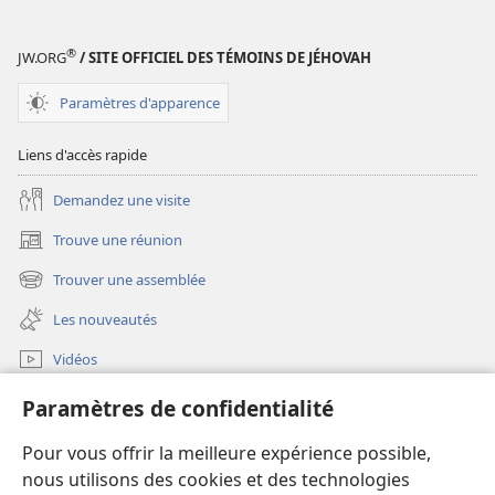
La
Bible.
nouveau
Bible.
Traduction
(édition
®
Traduction
du
révisée
JW.ORG
/ SITE OFFICIEL DES TÉMOINS DE JÉHOVAH
du
monde
de
Paramètres d'apparence
monde
nouveau
2018)
nouveau
(édition
Liens d'accès rapide
(édition
révisée
révisée
de
Demandez une visite
de
2018)
Trouve une réunion
2018)
(ouvre
une
Trouver une assemblée
(ouvre
nouvelle
une
fenêtre)
Les nouveautés
nouvelle
fenêtre)
Vidéos
Rechercher
Paramètres de confidentialité
Aide
Pour vous offrir la meilleure expérience possible,
nous utilisons des cookies et des technologies
Dons