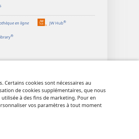
s
®
iothèque en ligne
JW Hub
(ouvre
une
®
ibrary
nouvelle
fenêtre)
es. Certains cookies sont nécessaires au
lisation de cookies supplémentaires, que nous
tilisée à des fins de marketing. Pour en
ersonnaliser vos paramètres à tout moment
NTIALITÉ
|
PARAMÈTRES DE CONFIDENTIALITÉ