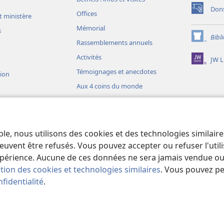
Don
Offices
(ouvre
t ministère
une
Mémorial
s
nouvelle
Bibl
(ouvre
fenêtre)
Rassemblements annuels
une
Activités
JW L
nouvelle
fenêtre)
Témoignages et anecdotes
sion
Aux 4 coins du monde
ons théâtrales
io)
ble, nous utilisons des cookies et des technologies similair
liques théâtrales
euvent être refusés. Vous pouvez accepter ou refuser l'uti
périence. Aucune de ces données ne sera jamais vendue ou u
ation des cookies et technologies similaires
. Vous pouvez p
fidentialité
.
iety of Pennsylvania.
CONDITIONS D’UTILISATION
|
RÈGLES DE CONFIDE