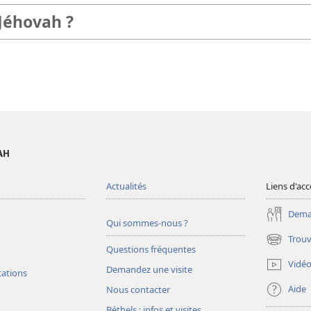
 Jéhovah ?
AH
Actualités
Liens d'acc
Deman
Qui sommes-nous ?
Trouv
(ouvre
Questions fréquentes
une
Vidé
Demandez une visite
nouvelle
tations
fenêtre)
Aide
Nous contacter
Béthels : infos et visites