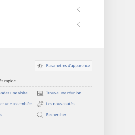
Paramètres d'apparence
ès rapide
dez une visite
Trouve une réunion
(ouvre
une
er une assemblée
Les nouveautés
nouvelle
fenêtre)
os
Rechercher