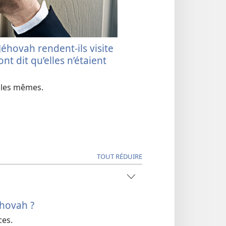
éhovah rendent-​ils visite
nt dit qu’elles n’étaient
s les mêmes.
TOUT RÉDUIRE
éhovah ?
ces.