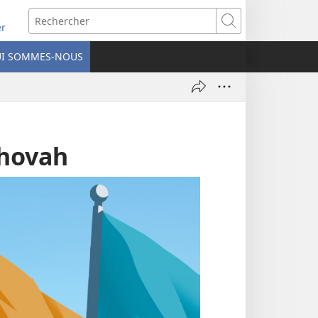
re
Rechercher
er
elle
I SOMMES-NOUS
re)
éhovah