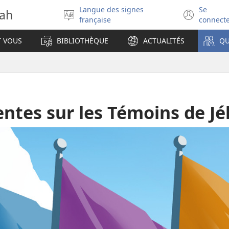
Langue des signes
Se
vah
Sélectionner
(ouv
française
connect
la
une
langue
nouv
T VOUS
BIBLIOTHÈQUE
ACTUALITÉS
QU
fenêt
ntes sur les Témoins de J