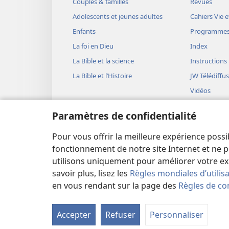
Couples & familles
Revues
Adolescents et jeunes adultes
Cahiers Vie e
Enfants
Programme
La foi en Dieu
Index
La Bible et la science
Instructions
La Bible et l’Histoire
JW Télédiffu
Vidéos
Musique
Paramètres de confidentialité
Représentati
(version aud
Pour vous offrir la meilleure expérience possi
Lectures bib
fonctionnement de notre site Internet et ne p
utilisons uniquement pour améliorer votre ex
savoir plus, lisez les
Règles mondiales d’utilis
en vous rendant sur la page des
Règles de con
Copyright
© 2026 Watch Tower Bible and Tract Soc
Accepter
Refuser
Personnaliser