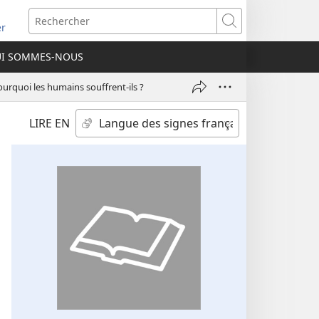
re
Rechercher
er
elle
I SOMMES-NOUS
re)
urquoi les humains souffrent-​ils ?
LIRE EN