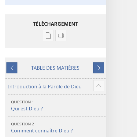
TÉLÉCHARGEMENT
Options
Options
de
de
téléchargement
téléchargement
des
des
TABLE DES MATIÈRES
publications
vidéos
Précédent
Suivant
numériques
La
La
Bible.
Introduction à la Parole de Dieu
Voir
Bible.
Traduction
plus
Traduction
du
QUESTION 1
de
du
monde
Qui est Dieu ?
contenu
monde
nouveau
nouveau
(édition
QUESTION 2
(édition
révisée
Comment connaître Dieu ?
révisée
de