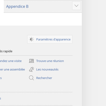
plus
Appendice B
de
Voir
contenu
plus
de
contenu
Paramètres d'apparence
ès rapide
dez une visite
Trouve une réunion
(ouvre
une
er une assemblée
Les nouveautés
nouvelle
fenêtre)
os
Rechercher
s