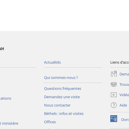
AH
Actualités
Liens d'acc
Deman
Qui sommes-nous ?
Trouv
(ouvre
Questions fréquentes
une
Vidé
Demandez une visite
nouvelle
tations
fenêtre)
Aide
Nous contacter
Béthels : infos et visites
Don
Offices
(ouvre
t ministère
une