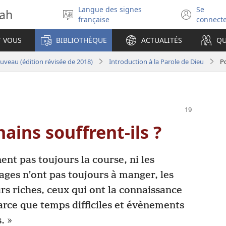
Langue des signes
Se
vah
Sélectionner
(ouv
française
connect
la
une
langue
nouv
T VOUS
BIBLIOTHÈQUE
ACTUALITÉS
QU
fenêt
veau (édition révisée de 2018)
Introduction à la Parole de Dieu
Po
ins souffrent-​ils ?
nt pas toujours la course, ni les
sages n’ont pas toujours à manger, les
urs riches, ceux qui ont la connaissance
arce que temps difficiles et évènements
. »