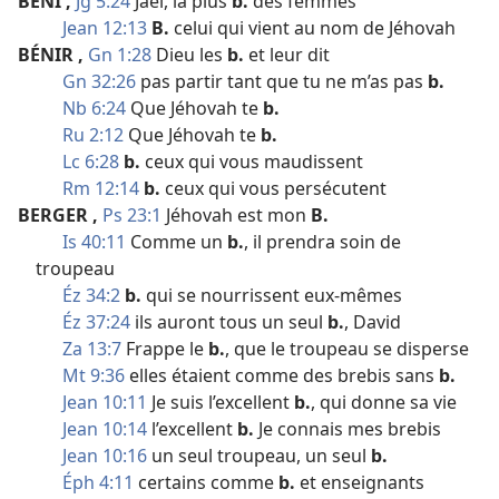
BÉNI
,
Jg 5:24
Jael, la plus
b.
des femmes
Jean 12:13
B.
celui qui vient au nom de Jéhovah
BÉNIR
,
Gn 1:28
Dieu les
b.
et leur dit
Gn 32:26
pas partir tant que tu ne m’as pas
b.
Nb 6:24
Que Jéhovah te
b.
Ru 2:12
Que Jéhovah te
b.
Lc 6:28
b.
ceux qui vous maudissent
Rm 12:14
b.
ceux qui vous persécutent
BERGER
,
Ps 23:1
Jéhovah est mon
B.
Is 40:11
Comme un
b.
, il prendra soin de
troupeau
Éz 34:2
b.
qui se nourrissent eux-​mêmes
Éz 37:24
ils auront tous un seul
b.
, David
Za 13:7
Frappe le
b.
, que le troupeau se disperse
Mt 9:36
elles étaient comme des brebis sans
b.
Jean 10:11
Je suis l’excellent
b.
, qui donne sa vie
Jean 10:14
l’excellent
b.
Je connais mes brebis
Jean 10:16
un seul troupeau, un seul
b.
Éph 4:11
certains comme
b.
et enseignants