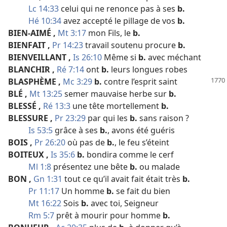
Lc 14:33
celui qui ne renonce pas à ses
b.
Hé 10:34
avez accepté le pillage de vos
b.
BIEN-AIMÉ
,
Mt 3:17
mon Fils, le
b.
BIENFAIT
,
Pr 14:23
travail soutenu procure
b.
BIENVEILLANT
,
Is 26:10
Même si
b.
avec méchant
BLANCHIR
,
Ré 7:14
ont
b.
leurs longues robes
BLASPHÈME
,
Mc 3:29
b.
contre l’esprit saint
BLÉ
,
Mt 13:25
semer mauvaise herbe sur
b.
BLESSÉ
,
Ré 13:3
une tête mortellement
b.
BLESSURE
,
Pr 23:29
par qui les
b.
sans raison ?
Is 53:5
grâce à ses
b.
, avons été guéris
BOIS
,
Pr 26:20
où pas de
b.
, le feu s’éteint
BOITEUX
,
Is 35:6
b.
bondira comme le cerf
Ml 1:8
présentez une bête
b.
ou malade
BON
,
Gn 1:31
tout ce qu’il avait fait était très
b.
Pr 11:17
Un homme
b.
se fait du bien
Mt 16:22
Sois
b.
avec toi, Seigneur
Rm 5:7
prêt à mourir pour homme
b.