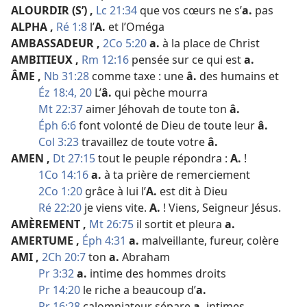
ALOURDIR (S’)
,
Lc 21:34
que vos cœurs ne s’
a.
pas
ALPHA
,
Ré 1:8
l’
A.
et l’Oméga
AMBASSADEUR
,
2Co 5:20
a.
à la place de Christ
AMBITIEUX
,
Rm 12:16
pensée sur ce qui est
a.
ÂME
,
Nb 31:28
comme taxe : une
â.
des humains et
Éz 18:4,
20
L’
â.
qui pèche mourra
Mt 22:37
aimer Jéhovah de toute ton
â.
Éph 6:6
font volonté de Dieu de toute leur
â.
Col 3:23
travaillez de toute votre
â.
AMEN
,
Dt 27:15
tout le peuple répondra :
A.
!
1Co 14:16
a.
à ta prière de remerciement
2Co 1:20
grâce à lui l’
A.
est dit à Dieu
Ré 22:20
je viens vite.
A.
! Viens, Seigneur Jésus.
AMÈREMENT
,
Mt 26:75
il sortit et pleura
a.
AMERTUME
,
Éph 4:31
a.
malveillante, fureur, colère
AMI
,
2Ch 20:7
ton
a.
Abraham
Pr 3:32
a.
intime des hommes droits
Pr 14:20
le riche a beaucoup d’
a.
Pr 16:28
calomniateur sépare
a.
intimes