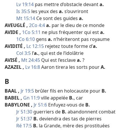
Lv 19:14
pas mettre d’obstacle devant
a.
Is 35:5
les yeux des
a.
s’ouvriront
Mt 15:14
Ce sont des guides
a.
AVEUGLÉ
,
2Co 4:4
a.
par le dieu de ce monde
AVIDE
,
1Co 5:11
ne plus fréquenter qui est
a.
1Co 6:10
gens
a.
n’hériteront pas royaume
AVIDITÉ
,
Lc 12:15
rejetez toute forme d’
a.
Col 3:5
l’
a.
, qui est de l’idolâtrie
AVISÉ
,
Mt 24:45
Qui est l’esclave
a.
?
AZAZEL
,
Lv 16:8
Aaron tirera les sorts pour
A.
B
BAAL
,
Jr 19:5
brûler fils en holocauste pour
B.
BABEL
,
Gn 11:9
ville appelée
B.
, car
BABYLONE
,
Jr 51:6
Enfuyez-​vous de
B.
Jr 51:30
guerriers de
B.
abandonnent combat
Jr 51:37
B.
deviendra des tas de pierres
Ré 17:5
B.
la Grande, mère des prostituées