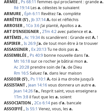
ARMÉE
,
Ps 68:11
femmes qui proclament : grande
a.
Ré 19:14
Les
a.
célestes le suivaient
ARMURE
,
Éph 6:11
Revêtez l’
a.
complète
ARRÊTER (S’)
,
Jb 37:14
A.
-​toi et réfléchis
ARROSER
,
1Co 3:6
j’ai planté, Apollos a
a.
ART D’ENSEIGNER
,
2Tm 4:2
avec patience et
a.
ARTÉMIS
,
Ac 19:34
ils scandèrent : Grande est
A.
!
ASPIRER
,
Is 26:9
j’
a.
de tout mon être à te trouver
ASSASSINER
,
Ex 20:13
Tu ne dois pas
a.
ASSEMBLÉE
,
Ps 40:9
bonne nouvelle dans l’
a.
Mt 16:18
sur ce rocher je bâtirai mon
a.
Ac 20:28
prendre soin de l’
a.
de Dieu
Rm 16:5
Saluez l’
a.
dans leur maison
ASSEOIR (S’)
,
Ps 110:1
A.
-​toi à ma droite jusqu’à
ASSISTANT
,
Jean 14:16
vous donnera un autre
a.
Jean 14:26
l’
a.
, l’esprit saint, vous enseignera
1Tm 3:8
il faut que les
a.
soient
ASSOCIATION
,
2Co 6:14
pas d’
a.
bancale
ASSOIFFÉ
,
Is 55:1
Venez, vous, les
a.