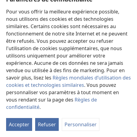
1Co 15:50
c.
et sang n’héritent pas du Royaume
Pour vous offrir la meilleure expérience possible,
Ga 5:19
œuvres de
c.
se voient clairement
nous utilisons des cookies et des technologies
CHAMEAU
,
Mt 19:24
plus facile à
c.
de passer
similaires. Certains cookies sont nécessaires au
CHAMP
,
Mt 13:38
Le
c.
, c’est le monde
fonctionnement de notre site Internet et ne peuvent
Jean 4:35
c.
sont blancs pour la moisson
être refusés. Vous pouvez accepter ou refuser
1Co 3:9
Vous êtes le
c.
que Dieu cultive
l'utilisation de cookies supplémentaires, que nous
CHANCE
,
Is 65:11
le dieu de la
C.
utilisons uniquement pour améliorer votre
CHANGER
,
Ml 3:6
je suis Jéhovah, je ne
c.
pas
expérience. Aucune de ces données ne sera jamais
CHANT
,
Né 12:46
c.
de louange, de remerciement
vendue ou utilisée à des fins de marketing. Pour en
Ps 98:1
Chantez à Jéhovah
c.
nouveau
savoir plus, lisez les
Règles mondiales d’utilisation des
Ac 16:25
Paul et Silas louaient Dieu par des
c.
cookies et technologies similaires
. Vous pouvez
Col 3:16
c.
spirituels chantés avec gratitude
personnaliser vos paramètres à tout moment en
CHANTER
,
Ps 96:1
C.
à Jéhovah chant nouveau
vous rendant sur la page des
Règles de
Mt 26:30
après avoir
c.
louanges, ils sortirent
confidentialité
.
Éph 5:19
c.
et accompagnez-​vous par musique
M
CHANTEURS
,
1Ch 15:16
David dit de choisir
c.
la
CHAR
,
Jg 4:13
900
c.
équipés de lames
Accepter
Refuser
Personnaliser
ta
2R 6:17
c.
de feu autour d’Élisée
de