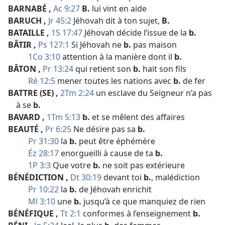
BARNABÉ
,
Ac 9:27
B.
lui vint en aide
BARUCH
,
Jr 45:2
Jéhovah dit à ton sujet,
B.
BATAILLE
,
1S 17:47
Jéhovah décide l’issue de la
b.
BÂTIR
,
Ps 127:1
Si Jéhovah ne
b.
pas maison
1Co 3:10
attention à la manière dont il
b.
BÂTON
,
Pr 13:24
qui retient son
b.
hait son fils
Ré 12:5
mener toutes les nations avec
b.
de fer
BATTRE (SE)
,
2Tm 2:24
un esclave du Seigneur n’a pas
à se
b.
BAVARD
,
1Tm 5:13
b.
et se mêlent des affaires
BEAUTÉ
,
Pr 6:25
Ne désire pas sa
b.
Pr 31:30
la
b.
peut être éphémère
Éz 28:17
enorgueilli à cause de ta
b.
1P 3:3
Que votre
b.
ne soit pas extérieure
BÉNÉDICTION
,
Dt 30:19
devant toi
b.
, malédiction
Pr 10:22
la
b.
de Jéhovah enrichit
Ml 3:10
une
b.
jusqu’à ce que manquiez de rien
BÉNÉFIQUE
,
Tt 2:1
conformes à l’enseignement
b.