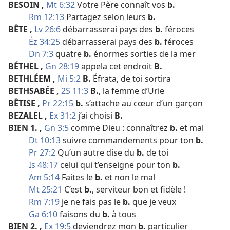
BESOIN
,
Mt 6:32
Votre Père connaît vos
b.
Rm 12:13
Partagez selon leurs
b.
BÊTE
,
Lv 26:6
débarrasserai pays des
b.
féroces
Éz 34:25
débarrasserai pays des
b.
féroces
Dn 7:3
quatre
b.
énormes sorties de la mer
BÉTHEL
,
Gn 28:19
appela cet endroit
B.
BETHLÉEM
,
Mi 5:2
B.
Éfrata, de toi sortira
BETHSABÉE
,
2S 11:3
B.
, la femme d’Urie
BÊTISE
,
Pr 22:15
b.
s’attache au cœur d’un garçon
BEZALEL
,
Ex 31:2
j’ai choisi
B.
BIEN 1.
,
Gn 3:5
comme Dieu : connaîtrez
b.
et mal
Dt 10:13
suivre commandements pour ton
b.
Pr 27:2
Qu’un autre dise du
b.
de toi
Is 48:17
celui qui t’enseigne pour ton
b.
Am 5:14
Faites le
b.
et non le mal
Mt 25:21
C’est
b.
, serviteur bon et fidèle !
Rm 7:19
je ne fais pas le
b.
que je veux
Ga 6:10
faisons du
b.
à tous
BIEN 2.
,
Ex 19:5
deviendrez mon
b.
particulier