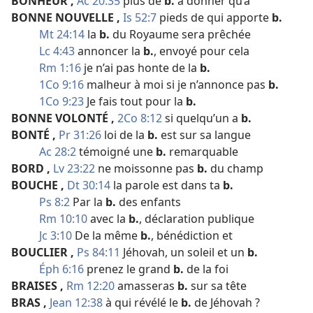
BONHEUR
,
Ac 20:35
plus de
b.
à donner qu’à
BONNE NOUVELLE
,
Is 52:7
pieds de qui apporte
b.
Mt 24:14
la
b.
du Royaume sera prêchée
Lc 4:43
annoncer la
b.
, envoyé pour cela
Rm 1:16
je n’ai pas honte de la
b.
1Co 9:16
malheur à moi si je n’annonce pas
b.
1Co 9:23
Je fais tout pour la
b.
BONNE VOLONTÉ
,
2Co 8:12
si quelqu’un a
b.
BONTÉ
,
Pr 31:26
loi de la
b.
est sur sa langue
Ac 28:2
témoigné une
b.
remarquable
BORD
,
Lv 23:22
ne moissonne pas
b.
du champ
BOUCHE
,
Dt 30:14
la parole est dans ta
b.
Ps 8:2
Par la
b.
des enfants
Rm 10:10
avec la
b.
, déclaration publique
Jc 3:10
De la même
b.
, bénédiction et
BOUCLIER
,
Ps 84:11
Jéhovah, un soleil et un
b.
Éph 6:16
prenez le grand
b.
de la foi
BRAISES
,
Rm 12:20
amasseras
b.
sur sa tête
BRAS
,
Jean 12:38
à qui révélé le
b.
de Jéhovah ?