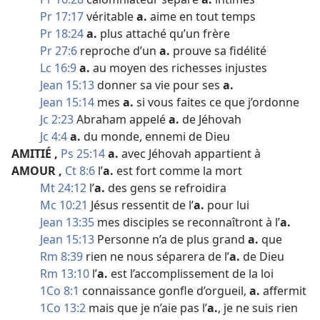
Pr 17:17
véritable
a.
aime en tout temps
Pr 18:24
a.
plus attaché qu’un frère
Pr 27:6
reproche d’un
a.
prouve sa fidélité
Lc 16:9
a.
au moyen des richesses injustes
Jean 15:13
donner sa vie pour ses
a.
Jean 15:14
mes
a.
si vous faites ce que j’ordonne
Jc 2:23
Abraham appelé
a.
de Jéhovah
Jc 4:4
a.
du monde, ennemi de Dieu
AMITIÉ
,
Ps 25:14
a.
avec Jéhovah appartient à
AMOUR
,
Ct 8:6
l’
a.
est fort comme la mort
Mt 24:12
l’
a.
des gens se refroidira
Mc 10:21
Jésus ressentit de l’
a.
pour lui
Jean 13:35
mes disciples se reconnaîtront à l’
a.
Jean 15:13
Personne n’a de plus grand
a.
que
Rm 8:39
rien ne nous séparera de l’
a.
de Dieu
Rm 13:10
l’
a.
est l’accomplissement de la loi
1Co 8:1
connaissance gonfle d’orgueil,
a.
affermit
1Co 13:2
mais que je n’aie pas l’
a.
, je ne suis rien