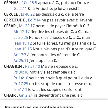
CÉPHAS
,
1Co 15:5
apparu à
C.
, puis aux Douze
Ga 2:11
C.
à Antioche, je lui ai résisté
CERCLE
,
Is 40:22
au-dessus du
c.
de la terre
CERTITUDE
,
Ec 7:14
ne pas savoir avec
c.
l’avenir
CÉSAR
,
Mt 22:17
permis de payer l’impôt à
C.
?
Mc 12:17
Rendez les choses de
C.
à
C.
, mais
Lc 20:25
Rendez les choses de
C.
à
C.
, mais
Jean 19:12
Si tu relâches, tu n’es pas ami de
C.
Jean 19:15
Nous n’avons pas d’autre roi que
C.
Ac 17:7
à l’encontre des décrets de
C.
Ac 25:11
J’en appelle à
C.
!
CHAGRIN
,
Ps 31:10
Ma vie s’épuise de
c.
Ps 90:10
notre vie est remplie de
c.
Pr 14:10
seul cœur sait à quel point il a du
c.
Pr 17:25
un fils stupide cause tristesse et
c.
Is 51:11
le
c.
et les soupirs s’enfuiront
CHAIR
,
Gn 2:24
ils deviendront une seule
c.
Jb 33:25
Que sa
c.
devienne plus saine
Paramètres de confidentialité
Rm 8:5
ceux qui vivent selon la
c.