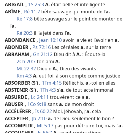
ABIGAÏL
,
1S 25:3
A.
était belle et intelligente
ABÎME
,
Ré 11:7
bête sauvage qui monte de l’
a.
Ré 17:8
bête sauvage sur le point de monter de
l’
a.
Ré 20:3
il l’a jeté dans l’
a.
ABONDANCE
,
Jean 10:10
avoir la vie et l’avoir en
a.
ABONDER
,
Ps 72:16
Les céréales
a.
sur la terre
ABRAHAM
,
Gn 21:12
Dieu dit à
A.
: Écoute-​la
2Ch 20:7
ton ami
A.
Mt 22:32
Dieu d’
A.
, Dieu des vivants
Rm 4:3
A.
eut foi, à son compte comme justice
ABSORBER (S’)
,
1Tm 4:15
Réfléchis,
a.
-​toi en elles
ABSTENIR (S’)
,
1Th 4:3
s’
a.
de tout acte immoral
ABSURDE
,
Lc 24:11
trouvèrent cela
a.
ABUSER
,
1Co 9:18
sans
a.
de mon droit
ACCÉLÉRER
,
Is 60:22
Moi, Jéhovah, j’
a.
cela
ACCEPTER
,
Jb 2:10
a.
de Dieu seulement le bon ?
ACCOMPLIR
,
Mt 5:17
pas pour détruire Loi, mais l’
a.
ACCOUCHER
,
Is 66:7
A.
avant contractions