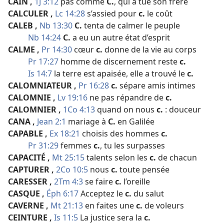
CAÏN
,
1J 3:12
pas comme
C.
, qui a tué son frère
CALCULER
,
Lc 14:28
s’assied pour
c.
le coût
CALEB
,
Nb 13:30
C.
tenta de calmer le peuple
Nb 14:24
C.
a eu un autre état d’esprit
CALME
,
Pr 14:30
cœur
c.
donne de la vie au corps
Pr 17:27
homme de discernement reste
c.
Is 14:7
la terre est apaisée, elle a trouvé le
c.
CALOMNIATEUR
,
Pr 16:28
c.
sépare amis intimes
CALOMNIE
,
Lv 19:16
ne pas répandre de
c.
CALOMNIER
,
1Co 4:13
quand on nous
c.
: douceur
CANA
,
Jean 2:1
mariage à
C.
en Galilée
CAPABLE
,
Ex 18:21
choisis des hommes
c.
Pr 31:29
femmes
c.
, tu les surpasses
CAPACITÉ
,
Mt 25:15
talents selon les
c.
de chacun
CAPTURER
,
2Co 10:5
nous
c.
toute pensée
CARESSER
,
2Tm 4:3
se faire
c.
l’oreille
CASQUE
,
Éph 6:17
Acceptez le
c.
du salut
CAVERNE
,
Mt 21:13
en faites une
c.
de voleurs
CEINTURE
,
Is 11:5
La justice sera la
c.