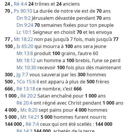
24
,
Ré 4:4
24
trônes et
24
anciens
70
,
Ps 90:10
La durée de notre vie est de
70
ans
Dn 9:2
Jérusalem dévastée pendant
70
ans
Dn 9:24
70
semaines fixées pour ton peuple
Lc 10:1
Seigneur en choisit
70
et les envoya
77
,
Mt 18:22
non pas jusqu’à 7 fois, mais jusqu’à
77
100
,
Is 65:20
qui mourra à
100
ans sera jeune
Mt 13:8
produit
100
grains, l’autre 60
Mt 18:12
un homme a
100
brebis, l’une se perd
Mc 10:30
recevoir
100
fois plus dès maintenant
300
,
Jg 7:7
vous sauverai par les
300
hommes
500
,
1Co 15:6
il est apparu à plus de
500
frères
666
,
Ré 13:18
ce nombre, c’est
666
1 000
,
Ré 20:2
Satan enchaîné pour
1 000
ans
Ré 20:4
ont régné avec Christ pendant
1 000
ans
4 000
,
Mc 8:20
sept pains pour
4 000
hommes
5 000
,
Mt 14:21
5 000
hommes furent nourris
144 000
,
Ré 7:4
ceux qui ont été scellés :
144 000
Ré 14:3
144 000
, achetés de la terre