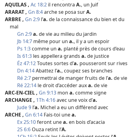
AQUILAS
,
Ac 18:2
il rencontra
A.
, un Juif
ARARAT
,
Gn 8:4
arche se posa sur
A.
ARBRE
,
Gn 2:9
l’
a.
de la connaissance du bien et du
mal
Gn 2:9
a.
de vie au milieu du jardin
Jb 14:7
même pour un
a.
, il y a un espoir
Ps 1:3
comme un
a.
planté près de cours d’eau
Is 61:3
les appellera grands
a.
de justice
Éz 47:12
Toutes sortes d’
a.
pousseront sur rives
Dn 4:14
Abattez l’
a.
, coupez ses branches
Ré 2:7
permettrai de manger fruits de l’
a.
de vie
Ré 22:14
le droit d’accéder aux
a.
de vie
ARC-EN-CIEL
,
Gn 9:13
mon
a.
comme signe
ARCHANGE
,
1Th 4:16
avec une voix d’
a.
Jude 9
l’
a.
Michel a eu un différend avec
ARCHE
,
Gn 6:14
Fais-​toi une
a.
Ex 25:10
feront une
a.
en bois d’acacia
2S 6:6
Ouza retint l’
A.
1Ch 15:2
Seuls les Lévites doivent porter l’
A.