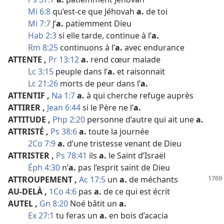
Mi 6:8
qu’est-​ce que Jéhovah
a.
de toi
Mi 7:7
J’
a.
patiemment Dieu
Hab 2:3
si elle tarde, continue à l’
a.
Rm 8:25
continuons à l’
a.
avec endurance
ATTENTE
,
Pr 13:12
a.
rend cœur malade
Lc 3:15
peuple dans l’
a.
et raisonnait
Lc 21:26
morts de peur dans l’
a.
ATTENTIF
,
Na 1:7
a.
à qui cherche refuge auprès
ATTIRER
,
Jean 6:44
si le Père ne l’
a.
ATTITUDE
,
Php 2:20
personne d’autre qui ait une
a.
ATTRISTÉ
,
Ps 38:6
a.
toute la journée
2Co 7:9
a.
d’une tristesse venant de Dieu
ATTRISTER
,
Ps 78:41
ils
a.
le Saint d’Israël
Éph 4:30
n’
a.
pas l’esprit saint de Dieu
ATTROUPEMENT
,
Ac 17:5
un
a.
de méchants
AU-DELÀ
,
1Co 4:6
pas
a.
de ce qui est écrit
AUTEL
,
Gn 8:20
Noé bâtit un
a.
Ex 27:1
tu feras un
a.
en bois d’acacia