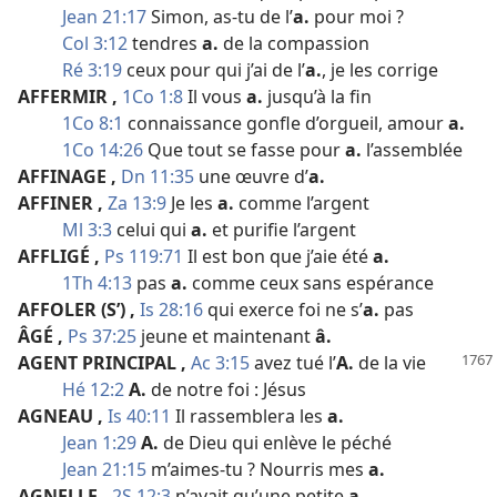
Jean 21:17
Simon, as-​tu de l’
a.
pour moi ?
Col 3:12
tendres
a.
de la compassion
Ré 3:19
ceux pour qui j’ai de l’
a.
, je les corrige
AFFERMIR
,
1Co 1:8
Il vous
a.
jusqu’à la fin
1Co 8:1
connaissance gonfle d’orgueil, amour
a.
1Co 14:26
Que tout se fasse pour
a.
l’assemblée
AFFINAGE
,
Dn 11:35
une œuvre d’
a.
AFFINER
,
Za 13:9
Je les
a.
comme l’argent
Ml 3:3
celui qui
a.
et purifie l’argent
AFFLIGÉ
,
Ps 119:71
Il est bon que j’aie été
a.
1Th 4:13
pas
a.
comme ceux sans espérance
AFFOLER (S’)
,
Is 28:16
qui exerce foi ne s’
a.
pas
ÂGÉ
,
Ps 37:25
jeune et maintenant
â.
AGENT PRINCIPAL
,
Ac 3:15
avez tué l’
A.
de la vie
Hé 12:2
A.
de notre foi : Jésus
AGNEAU
,
Is 40:11
Il rassemblera les
a.
Jean 1:29
A.
de Dieu qui enlève le péché
Jean 21:15
m’aimes-​tu ? Nourris mes
a.
AGNELLE
,
2S 12:3
n’avait qu’une petite
a.