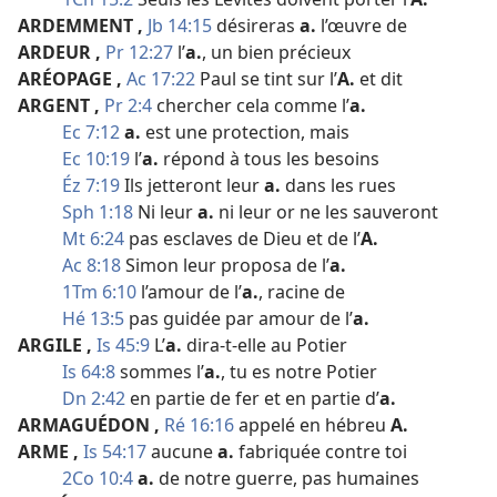
ARDEMMENT
,
Jb 14:15
désireras
a.
l’œuvre de
ARDEUR
,
Pr 12:27
l’
a.
, un bien précieux
ARÉOPAGE
,
Ac 17:22
Paul se tint sur l’
A.
et dit
ARGENT
,
Pr 2:4
chercher cela comme l’
a.
Ec 7:12
a.
est une protection, mais
Ec 10:19
l’
a.
répond à tous les besoins
Éz 7:19
Ils jetteront leur
a.
dans les rues
Sph 1:18
Ni leur
a.
ni leur or ne les sauveront
Mt 6:24
pas esclaves de Dieu et de l’
A.
Ac 8:18
Simon leur proposa de l’
a.
1Tm 6:10
l’amour de l’
a.
, racine de
Hé 13:5
pas guidée par amour de l’
a.
ARGILE
,
Is 45:9
L’
a.
dira-​t-​elle au Potier
Is 64:8
sommes l’
a.
, tu es notre Potier
Dn 2:42
en partie de fer et en partie d’
a.
ARMAGUÉDON
,
Ré 16:16
appelé en hébreu
A.
ARME
,
Is 54:17
aucune
a.
fabriquée contre toi
2Co 10:4
a.
de notre guerre, pas humaines