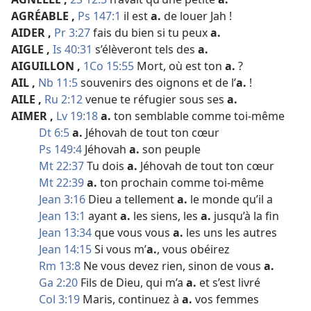
AGRÉABLE
,
Ps 147:1
il est
a.
de louer Jah !
AIDER
,
Pr 3:27
fais du bien si tu peux
a.
AIGLE
,
Is 40:31
s’élèveront tels des
a.
AIGUILLON
,
1Co 15:55
Mort, où est ton
a.
?
AIL
,
Nb 11:5
souvenirs des oignons et de l’
a.
!
AILE
,
Ru 2:12
venue te réfugier sous ses
a.
AIMER
,
Lv 19:18
a.
ton semblable comme toi-​même
Dt 6:5
a.
Jéhovah de tout ton cœur
Ps 149:4
Jéhovah
a.
son peuple
Mt 22:37
Tu dois
a.
Jéhovah de tout ton cœur
Mt 22:39
a.
ton prochain comme toi-​même
Jean 3:16
Dieu a tellement
a.
le monde qu’il a
Jean 13:1
ayant
a.
les siens, les
a.
jusqu’à la fin
Jean 13:34
que vous vous
a.
les uns les autres
Jean 14:15
Si vous m’
a.
, vous obéirez
Rm 13:8
Ne vous devez rien, sinon de vous
a.
Ga 2:20
Fils de Dieu, qui m’a
a.
et s’est livré
Col 3:19
Maris, continuez à
a.
vos femmes