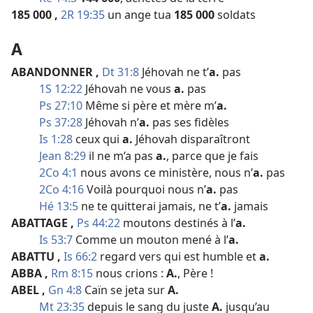
185 000
,
2R 19:35
un ange tua
185 000
soldats
A
ABANDONNER
,
Dt 31:8
Jéhovah ne t’
a.
pas
1S 12:22
Jéhovah ne vous
a.
pas
Ps 27:10
Même si père et mère m’
a.
Ps 37:28
Jéhovah n’
a.
pas ses fidèles
Is 1:28
ceux qui
a.
Jéhovah disparaîtront
Jean 8:29
il ne m’a pas
a.
, parce que je fais
2Co 4:1
nous avons ce ministère, nous n’
a.
pas
2Co 4:16
Voilà pourquoi nous n’
a.
pas
Hé 13:5
ne te quitterai jamais, ne t’
a.
jamais
ABATTAGE
,
Ps 44:22
moutons destinés à l’
a.
Is 53:7
Comme un mouton mené à l’
a.
ABATTU
,
Is 66:2
regard vers qui est humble et
a.
ABBA
,
Rm 8:15
nous crions :
A.
, Père !
ABEL
,
Gn 4:8
Caïn se jeta sur
A.
Mt 23:35
depuis le sang du juste
A.
jusqu’au