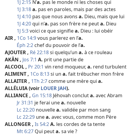
1J 2:15
N’
a.
pas le monde ni les choses qui
1J 3:18
a.
pas en paroles, mais par des actes
1J 4:10
pas que nous avons
a.
Dieu, mais que lui
1J 4:20
qui n’
a.
pas son frère ne peut
a.
Dieu
1J 5:3
voici ce que signifie
a.
Dieu : lui obéir
AIR
,
1Co 14:9
vous parlerez en l’
a.
Éph 2:2
chef du pouvoir de l’
a.
AJOUTER
,
Ré 22:18
si quelqu’un
a.
à ce rouleau
AKÂN
,
Jos 7:1
A.
prit une partie de
ALCOOL
,
Pr 20:1
vin rend moqueur,
a.
rend turbulent
ALIMENT
,
1Co 8:13
si un
a.
fait trébucher mon frère
ALLAITER
,
1Th 2:7
comme une mère qui
a.
ALLÉLUIA
(voir
LOUER JAH
).
ALLIANCE
,
Gn 15:18
Jéhovah conclut
a.
avec Abram
Jr 31:31
je ferai une
a.
nouvelle
Lc 22:20
nouvelle
a.
validée par mon sang
Lc 22:29
une
a.
avec vous, comme mon Père
ALLONGER
,
Is 54:2
A.
les cordes de ta tente
Mt 6:27
Qui peut
a.
sa vie ?