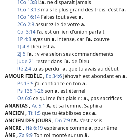
1Co 13:8
L’
a.
ne disparaît jamais
1Co 13:13
mais le plus grand des trois, c’est l’
a.
1Co 16:14
Faites tout avec
a.
2Co 2:8
assurez-​le de votre
a.
Col 3:14
l’
a.
est un lien d’union parfait
1P 4:8
ayez un
a.
intense, car l’
a.
couvre
1J 4:8
Dieu est
a.
2J 6
l’
a.
: vivre selon ses commandements
Jude 21
rester dans l’
a.
de Dieu
Ré 2:4
tu as perdu l’
a.
que tu avais au début
AMOUR FIDÈLE
,
Ex 34:6
Jéhovah est abondant en
a.
Ps 13:5
j’ai confiance en ton
a.
Ps 136:1-26
son
a.
est éternel
Os 6:6
ce qui me fait plaisir :
a.
, pas sacrifices
ANANIAS
,
Ac 5:1
A.
et sa femme, Saphira
ANCIEN
,
Tt 1:5
que tu établisses des
a.
ANCIEN DES JOURS
,
Dn 7:9
l’
A.
s’est assis
ANCRE
,
Hé 6:19
espérance comme
a.
pour âme
ÂNE
,
Za 9:9
Ton roi monté sur un
â.