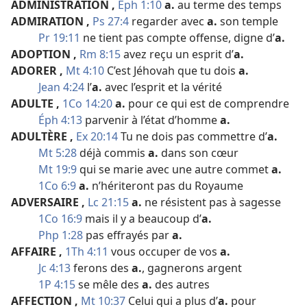
ADMINISTRATION
,
Éph 1:10
a.
au terme des temps
ADMIRATION
,
Ps 27:4
regarder avec
a.
son temple
Pr 19:11
ne tient pas compte offense, digne d’
a.
ADOPTION
,
Rm 8:15
avez reçu un esprit d’
a.
ADORER
,
Mt 4:10
C’est Jéhovah que tu dois
a.
Jean 4:24
l’
a.
avec l’esprit et la vérité
ADULTE
,
1Co 14:20
a.
pour ce qui est de comprendre
Éph 4:13
parvenir à l’état d’homme
a.
ADULTÈRE
,
Ex 20:14
Tu ne dois pas commettre d’
a.
Mt 5:28
déjà commis
a.
dans son cœur
Mt 19:9
qui se marie avec une autre commet
a.
1Co 6:9
a.
n’hériteront pas du Royaume
ADVERSAIRE
,
Lc 21:15
a.
ne résistent pas à sagesse
1Co 16:9
mais il y a beaucoup d’
a.
Php 1:28
pas effrayés par
a.
AFFAIRE
,
1Th 4:11
vous occuper de vos
a.
Jc 4:13
ferons des
a.
, gagnerons argent
1P 4:15
se mêle des
a.
des autres
AFFECTION
,
Mt 10:37
Celui qui a plus d’
a.
pour