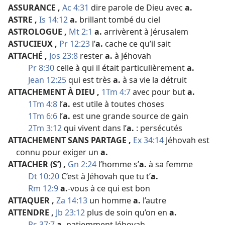
ASSURANCE
,
Ac 4:31
dire parole de Dieu avec
a.
ASTRE
,
Is 14:12
a.
brillant tombé du ciel
ASTROLOGUE
,
Mt 2:1
a.
arrivèrent à Jérusalem
ASTUCIEUX
,
Pr 12:23
l’
a.
cache ce qu’il sait
ATTACHÉ
,
Jos 23:8
rester
a.
à Jéhovah
Pr 8:30
celle à qui il était particulièrement
a.
Jean 12:25
qui est très
a.
à sa vie la détruit
ATTACHEMENT À DIEU
,
1Tm 4:7
avec pour but
a.
1Tm 4:8
l’
a.
est utile à toutes choses
1Tm 6:6
l’
a.
est une grande source de gain
2Tm 3:12
qui vivent dans l’
a.
: persécutés
ATTACHEMENT SANS PARTAGE
,
Ex 34:14
Jéhovah est
connu pour exiger un
a.
ATTACHER (S’)
,
Gn 2:24
l’homme s’
a.
à sa femme
Dt 10:20
C’est à Jéhovah que tu t’
a.
Rm 12:9
a.
-​vous à ce qui est bon
ATTAQUER
,
Za 14:13
un homme
a.
l’autre
ATTENDRE
,
Jb 23:12
plus de soin qu’on en
a.
Ps 37:7
a.
patiemment Jéhovah