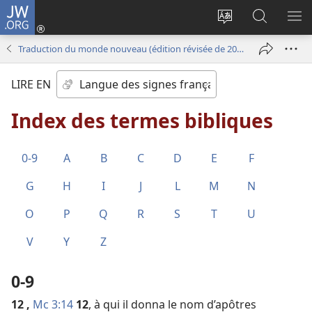
JW.ORG
Se
connecter
Changer
Recherch
AF
(ouvre
la
sur
LE
Traduction du monde nouveau (édition révisée de 2018)
une
langue
JW.ORG
ME
nouvelle
du
LIRE EN
fenêtre)
site
Index des termes bibliques
0-9
A
B
C
D
E
F
G
H
I
J
L
M
N
O
P
Q
R
S
T
U
V
Y
Z
0-9
12
,
Mc 3:14
12
, à qui il donna le nom d’apôtres