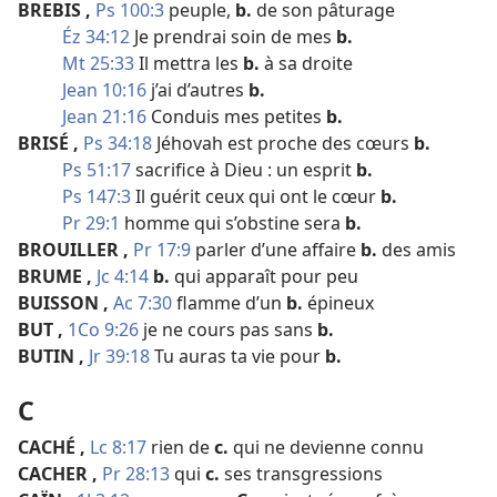
BREBIS
,
Ps 100:3
peuple,
b.
de son pâturage
Éz 34:12
Je prendrai soin de mes
b.
Mt 25:33
Il mettra les
b.
à sa droite
Jean 10:16
j’ai d’autres
b.
Jean 21:16
Conduis mes petites
b.
BRISÉ
,
Ps 34:18
Jéhovah est proche des cœurs
b.
Ps 51:17
sacrifice à Dieu : un esprit
b.
Ps 147:3
Il guérit ceux qui ont le cœur
b.
Pr 29:1
homme qui s’obstine sera
b.
BROUILLER
,
Pr 17:9
parler d’une affaire
b.
des amis
BRUME
,
Jc 4:14
b.
qui apparaît pour peu
BUISSON
,
Ac 7:30
flamme d’un
b.
épineux
BUT
,
1Co 9:26
je ne cours pas sans
b.
BUTIN
,
Jr 39:18
Tu auras ta vie pour
b.
C
CACHÉ
,
Lc 8:17
rien de
c.
qui ne devienne connu
CACHER
,
Pr 28:13
qui
c.
ses transgressions