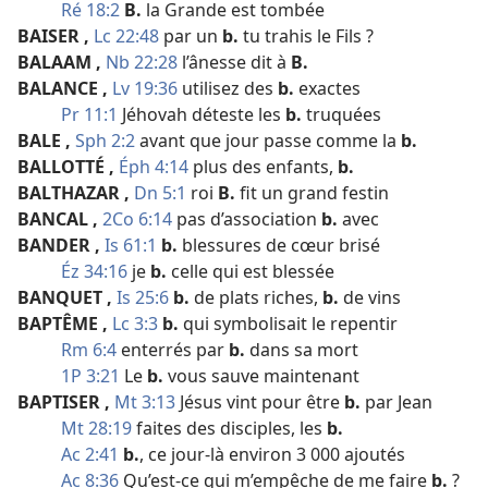
Ré 18:2
B.
la Grande est tombée
BAISER
,
Lc 22:48
par un
b.
tu trahis le Fils ?
BALAAM
,
Nb 22:28
l’ânesse dit à
B.
BALANCE
,
Lv 19:36
utilisez des
b.
exactes
Pr 11:1
Jéhovah déteste les
b.
truquées
BALE
,
Sph 2:2
avant que jour passe comme la
b.
BALLOTTÉ
,
Éph 4:14
plus des enfants,
b.
BALTHAZAR
,
Dn 5:1
roi
B.
fit un grand festin
BANCAL
,
2Co 6:14
pas d’association
b.
avec
BANDER
,
Is 61:1
b.
blessures de cœur brisé
Éz 34:16
je
b.
celle qui est blessée
BANQUET
,
Is 25:6
b.
de plats riches,
b.
de vins
BAPTÊME
,
Lc 3:3
b.
qui symbolisait le repentir
Rm 6:4
enterrés par
b.
dans sa mort
1P 3:21
Le
b.
vous sauve maintenant
BAPTISER
,
Mt 3:13
Jésus vint pour être
b.
par Jean
Mt 28:19
faites des disciples, les
b.
Ac 2:41
b.
, ce jour-​là environ 3 000 ajoutés
Ac 8:36
Qu’est-​ce qui m’empêche de me faire
b.
?