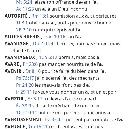
Mt 5:24
laisse ton offrande devant l’
a.
Ac 17:23
un
a.
à un Dieu inconnu
AUTORITÉ
,
Rm 13:1
soumission aux
a.
supérieures
Tt 3:1
obéir aux
a.
, prêts pour œuvre bonne
2P 2:10
ceux qui méprisent l’
a.
AUTRES BREBIS
,
Jean 10:16
j’ai d’
a.
AVANTAGE
,
1Co 10:24
chercher, non pas son
a.
, mais
celui de l’autre
AVANTAGEUX
,
1Co 6:12
permis, mais pas
a.
AVARE
,
Pr 23:6
pas manger nourriture de l’
a.
AVENIR
,
Dt 8:16
pour te faire du bien dans l’
a.
Ps 73:17
J’ai discerné l’
a.
des méchants
Pr 24:20
les mauvais n’ont pas d’
a.
Jr 29:11
Je veux vous donner un
a.
et un espoir
AVERTIR
,
Éz 3:17
tu devras l’
a.
de ma part
Éz 33:9
si tu
a.
le méchant de renoncer
1Co 10:11
ont été mis par écrit pour nous
a.
AVERTISSEMENT
,
Éz 33:4
si ne tient pas compte de l’
a.
AVEUGLE
,
Gn 19:11
rendirent
a.
les hommes