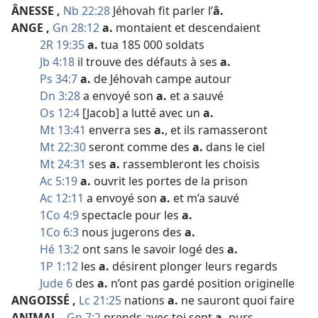
ÂNESSE
,
Nb 22:28
Jéhovah fit parler l’
â.
ANGE
,
Gn 28:12
a.
montaient et descendaient
2R 19:35
a.
tua 185 000 soldats
Jb 4:18
il trouve des défauts à ses
a.
Ps 34:7
a.
de Jéhovah campe autour
Dn 3:28
a envoyé son
a.
et a sauvé
Os 12:4
[Jacob] a lutté avec un
a.
Mt 13:41
enverra ses
a.
, et ils ramasseront
Mt 22:30
seront comme des
a.
dans le ciel
Mt 24:31
ses
a.
rassembleront les choisis
Ac 5:19
a.
ouvrit les portes de la prison
Ac 12:11
a envoyé son
a.
et m’a sauvé
1Co 4:9
spectacle pour les
a.
1Co 6:3
nous jugerons des
a.
Hé 13:2
ont sans le savoir logé des
a.
1P 1:12
les
a.
désirent plonger leurs regards
Jude 6
des
a.
n’ont pas gardé position originelle
ANGOISSÉ
,
Lc 21:25
nations
a.
ne sauront quoi faire
ANIMAL
,
Gn 7:2
prends avec toi sept
a.
purs