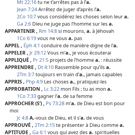
Mt 22:16
tu ne t’arrêtes pas à l’
a.
Jean 7:24
Arrêtez de juger d’après l’
a.
2Co 10:7
vous considérez les choses selon leur
a.
Ga 2:6
Dieu ne juge pas l’homme sur les
a.
APPARTENIR
,
Rm 14:8
si mourons,
a.
à Jéhovah
1Co 6:19
vous ne vous
a.
pas
APPEL
,
Éph 4:1
conduire de manière digne de l’
a.
APPELER
,
Jr 29:12
Vous m’
a.
, je vous écouterai
APPLIQUÉ
,
Pr 21:5
projets de l’homme
a.
: réussite
APPRENDRE
,
Dt 4:10
Rassemble pour qu’ils
a.
2Tm 3:7
toujours en train d’
a.
, jamais capables
APPRIS
,
Php 4:9
Les choses
a.
, pratiquez-​les
APPROBATION
,
Lc 3:22
mon Fils ; tu as mon
a.
1Co 7:33
gagner l’
a.
de sa femme
APPROCHER (S’)
,
Ps 73:28
m’
a.
de Dieu est bon pour
moi
Jc 4:8
A.
-​vous de Dieu, et il s’
a.
de vous
APPROUVÉ
,
2Tm 2:15
te présenter à Dieu comme
a.
APTITUDE
,
Ga 6:1
vous qui avez des
a.
spirituelles