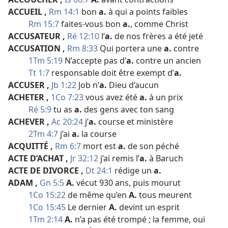
ACCUEIL
,
Rm 14:1
bon
a.
à qui a points faibles
Rm 15:7
faites-​vous bon
a.
, comme Christ
ACCUSATEUR
,
Ré 12:10
l’
a.
de nos frères a été jeté
ACCUSATION
,
Rm 8:33
Qui portera une
a.
contre
1Tm 5:19
N’accepte pas d’
a.
contre un ancien
Tt 1:7
responsable doit être exempt d’
a.
ACCUSER
,
Jb 1:22
Job n’
a.
Dieu d’aucun
ACHETER
,
1Co 7:23
vous avez été
a.
à un prix
Ré 5:9
tu as
a.
des gens avec ton sang
ACHEVER
,
Ac 20:24
j’
a.
course et ministère
2Tm 4:7
j’ai
a.
la course
ACQUITTÉ
,
Rm 6:7
mort est
a.
de son péché
ACTE D’ACHAT
,
Jr 32:12
j’ai remis l’
a.
à Baruch
ACTE DE DIVORCE
,
Dt 24:1
rédige un
a.
ADAM
,
Gn 5:5
A.
vécut 930 ans, puis mourut
1Co 15:22
de même qu’en
A.
tous meurent
1Co 15:45
Le dernier
A.
devint un esprit
1Tm 2:14
A.
n’a pas été trompé ; la femme, oui