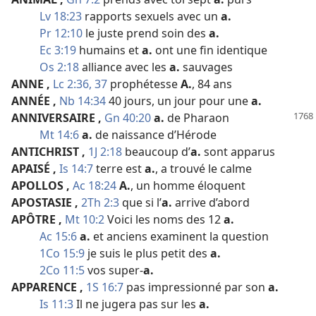
Lv 18:23
rapports sexuels avec un
a.
Pr 12:10
le juste prend soin des
a.
Ec 3:19
humains et
a.
ont une fin identique
Os 2:18
alliance avec les
a.
sauvages
ANNE
,
Lc 2:36, 37
prophétesse
A.
, 84 ans
ANNÉE
,
Nb 14:34
40 jours, un jour pour une
a.
ANNIVERSAIRE
,
Gn 40:20
a.
de Pharaon
Mt 14:6
a.
de naissance d’Hérode
ANTICHRIST
,
1J 2:18
beaucoup d’
a.
sont apparus
APAISÉ
,
Is 14:7
terre est
a.
, a trouvé le calme
APOLLOS
,
Ac 18:24
A.
, un homme éloquent
APOSTASIE
,
2Th 2:3
que si l’
a.
arrive d’abord
APÔTRE
,
Mt 10:2
Voici les noms des 12
a.
Ac 15:6
a.
et anciens examinent la question
1Co 15:9
je suis le plus petit des
a.
2Co 11:5
vos super-
a.
APPARENCE
,
1S 16:7
pas impressionné par son
a.
Is 11:3
Il ne jugera pas sur les
a.