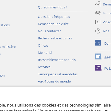
Deman
Qui sommes-nous ?
Trouv
(ouvre
Questions fréquentes
une
Vidé
Demandez une visite
nouvelle
tations
fenêtre)
Aide
Nous contacter
Béthels : infos et visites
Don
Offices
(ouvre
t ministère
une
Mémorial
s
nouvelle
Bibl
(ouvre
fenêtre)
Rassemblements annuels
une
Activités
JW L
nouvelle
fenêtre)
Témoignages et anecdotes
sion
Aux 4 coins du monde
ons théâtrales
io)
ble, nous utilisons des cookies et des technologies similair
liques théâtrales