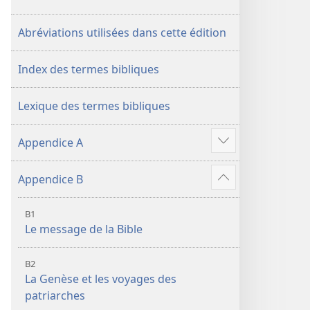
de
2018)
2018)
Abréviations utilisées dans cette édition
Index des termes bibliques
Lexique des termes bibliques
Appendice A
Voir
plus
Appendice B
de
Voir
contenu
plus
B1
de
Le message de la Bible
contenu
B2
La Genèse et les voyages des
patriarches