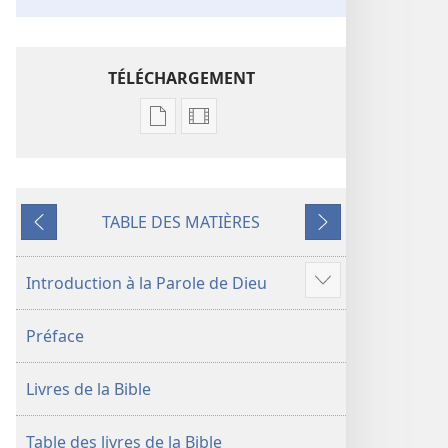
TÉLÉCHARGEMENT
Options
Options
de
de
téléchargement
téléchargement
des
des
TABLE DES MATIÈRES
publications
vidéos
Précédent
Suivant
numériques
La
La
Bible.
Introduction à la Parole de Dieu
Voir
Bible.
Traduction
plus
Traduction
du
Préface
de
du
monde
contenu
monde
nouveau
Livres de la Bible
nouveau
(édition
(édition
révisée
révisée
de
Table des livres de la Bible