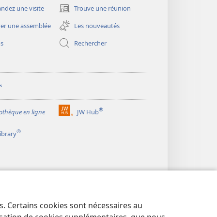
dez une visite
Trouve une réunion
(ouvre
une
er une assemblée
Les nouveautés
nouvelle
fenêtre)
os
Rechercher
s
®
iothèque en ligne
JW Hub
(ouvre
une
®
ibrary
nouvelle
fenêtre)
es. Certains cookies sont nécessaires au