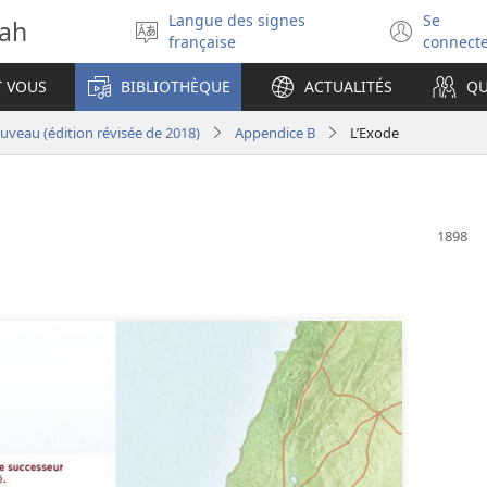
Langue des signes
Se
vah
Sélectionner
(ouv
française
connect
la
une
langue
nouv
T VOUS
BIBLIOTHÈQUE
ACTUALITÉS
QU
fenêt
veau (édition révisée de 2018)
Appendice B
L’Exode