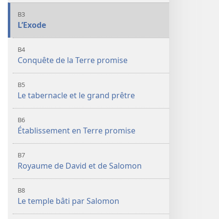
B3
L’Exode
B4
Conquête de la Terre promise
B5
Le tabernacle et le grand prêtre
B6
Établissement en Terre promise
B7
Royaume de David et de Salomon
B8
Le temple bâti par Salomon