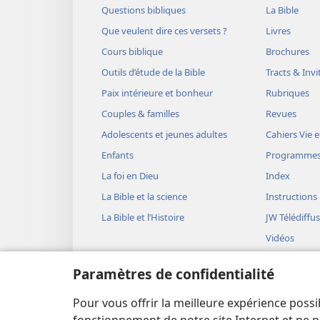
Questions bibliques
La Bible
Que veulent dire ces versets ?
Livres
Cours biblique
Brochures
Outils d’étude de la Bible
Tracts & Invi
Paix intérieure et bonheur
Rubriques
Couples & familles
Revues
Adolescents et jeunes adultes
Cahiers Vie e
Enfants
Programme
La foi en Dieu
Index
La Bible et la science
Instructions
La Bible et l’Histoire
JW Télédiffu
Vidéos
Musique
Paramètres de confidentialité
Représentati
(version aud
Pour vous offrir la meilleure expérience possi
Lectures bib