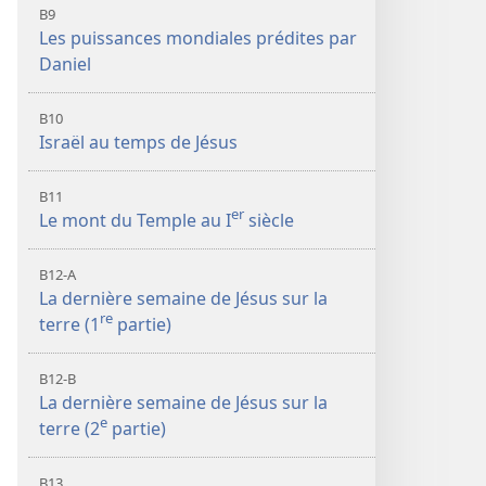
B9
Les puissances mondiales prédites par
Daniel
B10
Israël au temps de Jésus
B11
er
Le mont du Temple au I
siècle
B12-A
La dernière semaine de Jésus sur la
re
terre (1
partie)
B12-B
La dernière semaine de Jésus sur la
e
terre (2
partie)
B13