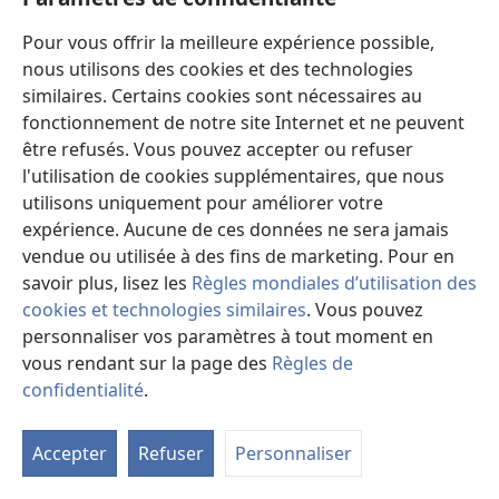
Pour vous offrir la meilleure expérience possible,
nous utilisons des cookies et des technologies
similaires. Certains cookies sont nécessaires au
fonctionnement de notre site Internet et ne peuvent
être refusés. Vous pouvez accepter ou refuser
l'utilisation de cookies supplémentaires, que nous
utilisons uniquement pour améliorer votre
expérience. Aucune de ces données ne sera jamais
vendue ou utilisée à des fins de marketing. Pour en
Comment apprendre l’humilité à votre enfant
savoir plus, lisez les
Règles mondiales d’utilisation des
cookies et technologies similaires
. Vous pouvez
Apprenez l’humilité à votre enfant sans nuire à l’estime
personnaliser vos paramètres à tout moment en
qu’il a de lui-​même.
vous rendant sur la page des
Règles de
confidentialité
.
Accepter
Refuser
Personnaliser