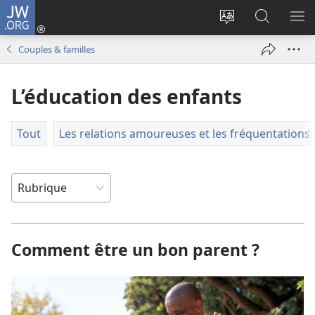
JW.ORG
Se
connecter
Changer
Recherch
AF
(ouvre
la
sur
LE
Couples & familles
une
langue
JW.ORG
ME
nouvelle
du
L’éducation des enfants
fenêtre)
site
Tout
Les relations amoureuses et les fréquentations
Comment être un bon parent ?