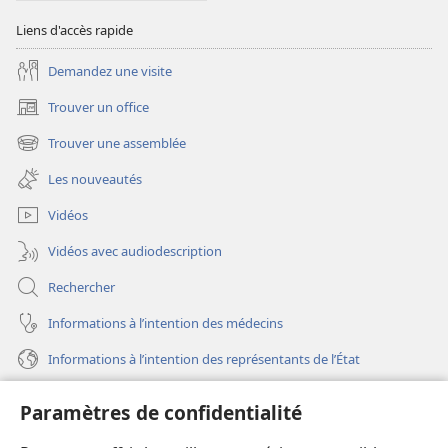
Liens d'accès rapide
Demandez une visite
Trouver un office
(ouvre
une
Trouver une assemblée
(ouvre
nouvelle
une
fenêtre)
Les nouveautés
nouvelle
fenêtre)
Vidéos
Vidéos avec audiodescription
Rechercher
Informations à l’intention des médecins
Informations à l’intention des représentants de l’État
Aide
Paramètres de confidentialité
Dons