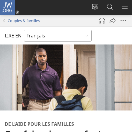
JW.ORG
Se
connecter
Changer
Recherch
AF
(ouvre
la
sur
LE
Couples & familles
une
langue
JW.ORG
ME
nouvelle
du
LIRE EN
fenêtre)
site
DE L’AIDE POUR LES FAMILLES