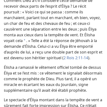
Comment Dieu a-
t-
il considéré cette demande de
recevoir deux parts de l’esprit d’Éliya ? Le récit
poursuit : « Voici ce qui se passa : comme ils
marchaient, parlant tout en marchant, eh bien, voyez,
un char de feu et des chevaux de feu ; et ceux-ci
causèrent une séparation entre les deux ; puis Éliya
monta aux cieux dans la tempête de vent. Et Élisha
voyait cela
. » Telle a été la réponse de Jéhovah à la
*
demande d’Élisha. Celui-ci a vu Éliya être emporté
d’auprès de lui, a reçu une double part de son esprit et
est devenu son héritier spirituel (
2 Rois 2:11-14
).
Élisha a ramassé le vêtement officiel tombé de dessus
Éliya et se l’est mis : ce vêtement le signalait désormais
comme le prophète de Dieu. Plus tard, il a opéré un
miracle en écartant les eaux du Jourdain, signe
supplémentaire qu’il avait été établi prophète.
Le spectacle d’Éliya montant dans la tempête de vent a
sûrement fait forte impression sur Élisha. Ce n’était