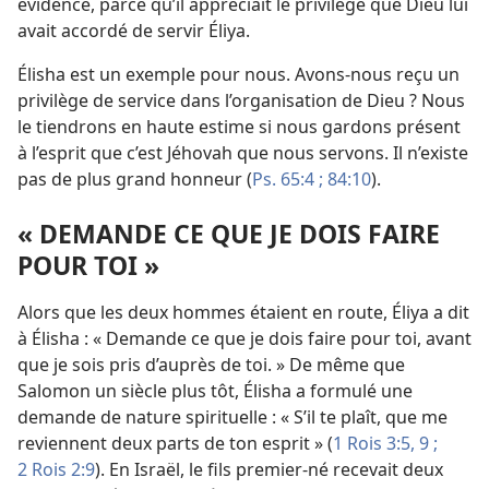
évidence, parce qu’il appréciait le privilège que Dieu lui
avait accordé de servir Éliya.
Élisha est un exemple pour nous. Avons-
nous reçu un
privilège de service dans l’organisation de Dieu ? Nous
le tiendrons en haute estime si nous gardons présent
à l’esprit que c’est Jéhovah que nous servons. Il n’existe
pas de plus grand honneur (
Ps. 65:4 ;
84:10
).
« DEMANDE CE QUE JE DOIS FAIRE
POUR TOI »
Alors que les deux hommes étaient en route, Éliya a dit
à Élisha : « Demande ce que je dois faire pour toi, avant
que je sois pris d’auprès de toi. » De même que
Salomon un siècle plus tôt, Élisha a formulé une
demande de nature spirituelle : « S’il te plaît, que me
reviennent deux parts de ton esprit » (
1 Rois 3:5,
9 ;
2 Rois 2:9
). En Israël, le fils premier-né recevait deux