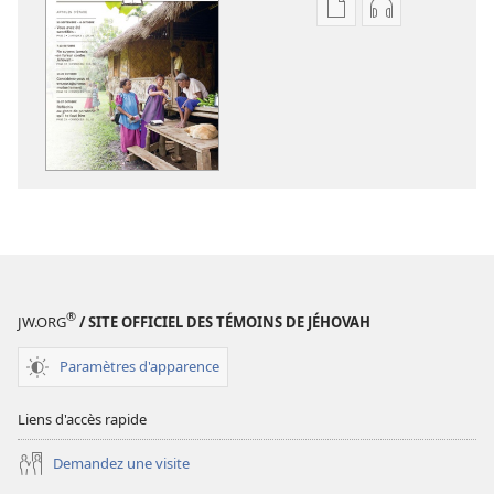
Options
Options
de
de
téléchargement
téléchargem
des
des
publications
enregistreme
numériques
audio
LA
LA
TOUR
TOUR
DE
DE
GARDE
GARDE
(ÉDITION
(ÉDITION
D’ÉTUDE)
D’ÉTUDE)
®
JW.ORG
/ SITE OFFICIEL DES TÉMOINS DE JÉHOVAH
Août
Août
2013
2013
Paramètres d'apparence
Liens d'accès rapide
Demandez une visite