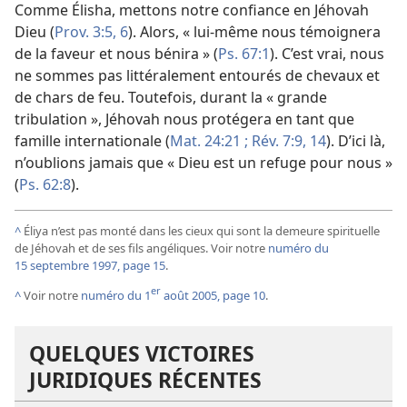
Comme Élisha, mettons notre confiance en Jéhovah
Dieu (
Prov. 3:5, 6
). Alors, « lui-
même nous témoignera
de la faveur et nous bénira » (
Ps. 67:1
). C’est vrai, nous
ne sommes pas littéralement entourés de chevaux et
de chars de feu. Toutefois, durant la « grande
tribulation », Jéhovah nous protégera en tant que
famille internationale (
Mat. 24:21 ;
Rév. 7:9,
14
). D’ici là,
n’oublions jamais que « Dieu est un refuge pour nous »
(
Ps. 62:8
).
^
Éliya n’est pas monté dans les cieux qui sont la demeure spirituelle
de Jéhovah et de ses fils angéliques. Voir notre
numéro du
15 septembre 1997, page 15
.
er
^
Voir notre
numéro du 1
août 2005, page 10
.
QUELQUES VICTOIRES
JURIDIQUES RÉCENTES