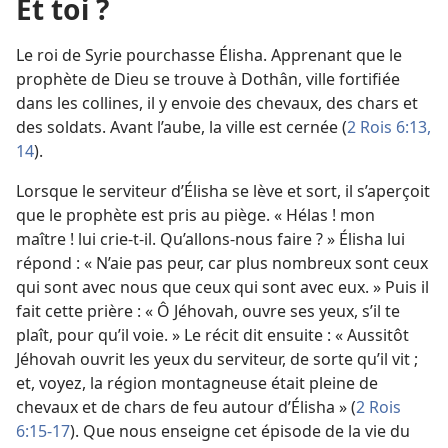
Et toi ?
Le roi de Syrie pourchasse Élisha. Apprenant que le
prophète de Dieu se trouve à Dothân, ville fortifiée
dans les collines, il y envoie des chevaux, des chars et
des soldats. Avant l’aube, la ville est cernée (
2 Rois 6:13,
14
).
Lorsque le serviteur d’Élisha se lève et sort, il s’aperçoit
que le prophète est pris au piège. « Hélas ! mon
maître ! lui crie-
t-
il. Qu’allons-
nous faire ? » Élisha lui
répond : « N’aie pas peur, car plus nombreux sont ceux
qui sont avec nous que ceux qui sont avec eux. » Puis il
fait cette prière : « Ô Jéhovah, ouvre ses yeux, s’il te
plaît, pour qu’il voie. » Le récit dit ensuite : « Aussitôt
Jéhovah ouvrit les yeux du serviteur, de sorte qu’il vit ;
et, voyez, la région montagneuse était pleine de
chevaux et de chars de feu autour d’Élisha » (
2 Rois
6:15-17
). Que nous enseigne cet épisode de la vie du