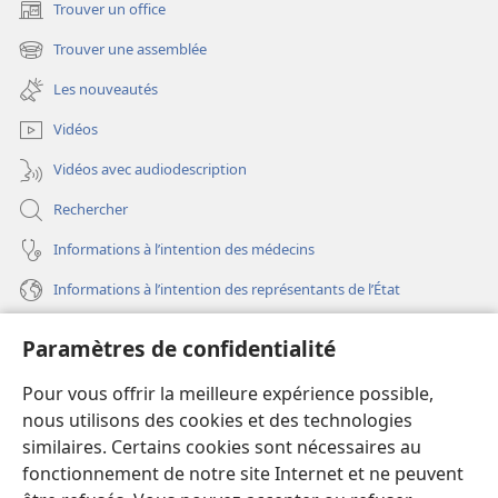
Trouver un office
(ouvre
une
Trouver une assemblée
(ouvre
nouvelle
une
fenêtre)
Les nouveautés
nouvelle
fenêtre)
Vidéos
Vidéos avec audiodescription
Rechercher
Informations à l’intention des médecins
Informations à l’intention des représentants de l’État
Aide
Paramètres de confidentialité
Dons
Pour vous offrir la meilleure expérience possible,
(ouvre
une
nous utilisons des cookies et des technologies
nouvelle
similaires. Certains cookies sont nécessaires au
Bibliothèque en ligne
(ouvre
fenêtre)
fonctionnement de notre site Internet et ne peuvent
une
®
JW Hub