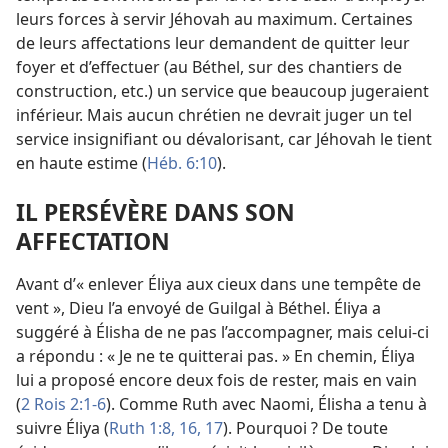
leurs forces à servir Jéhovah au maximum. Certaines
de leurs affectations leur demandent de quitter leur
foyer et d’effectuer (au Béthel, sur des chantiers de
construction, etc.) un service que beaucoup jugeraient
inférieur. Mais aucun chrétien ne devrait juger un tel
service insignifiant ou dévalorisant, car Jéhovah le tient
en haute estime (
Héb. 6:10
).
IL PERSÉVÈRE DANS SON
AFFECTATION
Avant d’« enlever Éliya aux cieux dans une tempête de
vent », Dieu l’a envoyé de Guilgal à Béthel. Éliya a
suggéré à Élisha de ne pas l’accompagner, mais celui-ci
a répondu : « Je ne te quitterai pas. » En chemin, Éliya
lui a proposé encore deux fois de rester, mais en vain
(
2 Rois 2:1-6
). Comme Ruth avec Naomi, Élisha a tenu à
suivre Éliya (
Ruth 1:8,
16, 17
). Pourquoi ? De toute