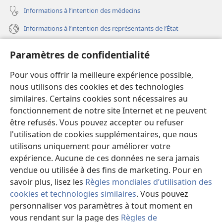
Informations à l’intention des médecins
Informations à l’intention des représentants de l’État
Aide
Paramètres de confidentialité
Dons
Pour vous offrir la meilleure expérience possible,
(ouvre
une
nous utilisons des cookies et des technologies
nouvelle
similaires. Certains cookies sont nécessaires au
Bibliothèque en ligne
(ouvre
fenêtre)
fonctionnement de notre site Internet et ne peuvent
une
®
JW Hub
être refusés. Vous pouvez accepter ou refuser
nouvelle
(ouvre
fenêtre)
l'utilisation de cookies supplémentaires, que nous
une
®
JW Library
nouvelle
utilisons uniquement pour améliorer votre
fenêtre)
expérience. Aucune de ces données ne sera jamais
Watchtower Library
vendue ou utilisée à des fins de marketing. Pour en
savoir plus, lisez les
Règles mondiales d’utilisation des
cookies et technologies similaires
. Vous pouvez
personnaliser vos paramètres à tout moment en
Copyright
© 2026 Watch Tower Bible and Tract Society of Pennsylvania.
vous rendant sur la page des
Règles de