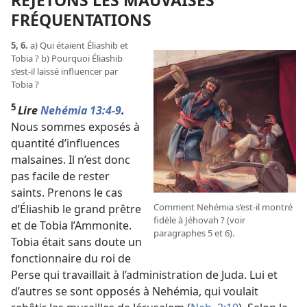
REJETONS LES MAUVAISES
FRÉQUENTATIONS
5, 6.
a) Qui étaient Éliashib et
Tobia ? b) Pourquoi Éliashib
s’est-
il laissé influencer par
Tobia ?
5
Lire
Nehémia 13:4-9
.
Nous sommes exposés à
quantité d’influences
malsaines. Il n’est donc
pas facile de rester
saints. Prenons le cas
Comment Nehémia s’est-
il montré
d’Éliashib le grand prêtre
fidèle à Jéhovah ? (voir
et de Tobia l’Ammonite.
paragraphes 5 et 6).
Tobia était sans doute un
fonctionnaire du roi de
Perse qui travaillait à l’administration de Juda. Lui et
d’autres se sont opposés à Nehémia, qui voulait