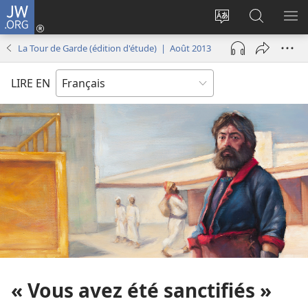
JW.ORG
Se
connecter
Changer
Recherch
AF
(ouvre
la
sur
LE
La Tour de Garde (édition d'étude) | Août 2013
une
langue
JW.ORG
ME
nouvelle
du
LIRE EN
fenêtre)
site
« Vous avez été sanctifiés »