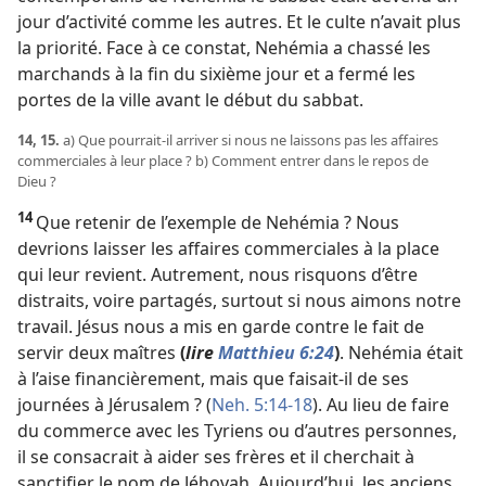
jour d’activité comme les autres. Et le culte n’avait plus
la priorité. Face à ce constat, Nehémia a chassé les
marchands à la fin du sixième jour et a fermé les
portes de la ville avant le début du sabbat.
14, 15.
a) Que pourrait-
il arriver si nous ne laissons pas les affaires
commerciales à leur place ? b) Comment entrer dans le repos de
Dieu ?
14
Que retenir de l’exemple de Nehémia ? Nous
devrions laisser les affaires commerciales à la place
qui leur revient. Autrement, nous risquons d’être
distraits, voire partagés, surtout si nous aimons notre
travail. Jésus nous a mis en garde contre le fait de
servir deux maîtres
(
lire
Matthieu 6:24
)
. Nehémia était
à l’aise financièrement, mais que faisait-
il de ses
journées à Jérusalem ? (
Neh. 5:14-18
). Au lieu de faire
du commerce avec les Tyriens ou d’autres personnes,
il se consacrait à aider ses frères et il cherchait à
sanctifier le nom de Jéhovah. Aujourd’hui, les anciens