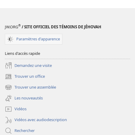
DE
DE
GARDE
GARDE
(ÉDITION
(ÉDITION
D’ÉTUDE)
D’ÉTUDE)
®
JW.ORG
/ SITE OFFICIEL DES TÉMOINS DE JÉHOVAH
Août
Août
2013
2013
Paramètres d'apparence
Liens d'accès rapide
Demandez une visite
Trouver un office
(ouvre
une
Trouver une assemblée
(ouvre
nouvelle
une
fenêtre)
Les nouveautés
nouvelle
fenêtre)
Vidéos
Vidéos avec audiodescription
Rechercher