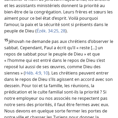
et les assistants ministériels donnent la priorité au
bien-être de la congrégation. Leurs frères et sœurs les
aiment pour ce bel état d’esprit. Voilà pourquoi
l’amour, la paix et la sécurité sont si présents dans le
peuple de Dieu (
Ézék. 34:25,
28
).
15
Jéhovah ne demande pas aux chrétiens d’observer le
sabbat. Cependant, Paul a écrit qu’il « reste [...] un
repos de sabbat pour le peuple de Dieu » et que
« l’homme qui est entré dans le repos de Dieu s’est
reposé lui aussi de ses œuvres, comme Dieu des
siennes » (
Héb. 4:9, 10
). Les chrétiens peuvent entrer
dans le repos de Dieu s’ils agissent en accord avec son
dessein. Pour toi et ta famille, les réunions, la
prédication et le culte familial sont-
ils la priorité ? Si
notre employeur ou nos associés ne respectent pas
notre sens des priorités, il faut être fermes avec eux.
Nous devons en quelque sorte fermer les portes de
notre ville et chasser les Tyriens pour donner la