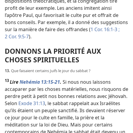
dispositions théocratiques, et la congrégation tire
profit de leur exemple. Les anciens imitent ainsi
l’apôtre Paul, qui favorisait le culte pur et offrait de
bons conseils. Par exemple, il a donné des suggestions
sur la manière de faire des offrandes (
1 Cor. 16:1-3 ;
2 Cor. 9:5-7
).
DONNONS LA PRIORITÉ AUX
CHOSES SPIRITUELLES
13.
Que faisaient certains Juifs le jour du sabbat ?
13
Lire
Nehémia 13:15-21
.
Si nous nous laissons
accaparer par les choses matérielles, nous risquons de
perdre petit à petit nos bonnes relations avec Jéhovah.
Selon
Exode 31:13
, le sabbat rappelait aux Israélites
qu’ils étaient un peuple sanctifié. Ils devaient réserver
ce jour pour le culte en famille, la prière et la
méditation sur la loi de Dieu. Mais pour certains
contemporains de Nehémia le sabbat était devenu un