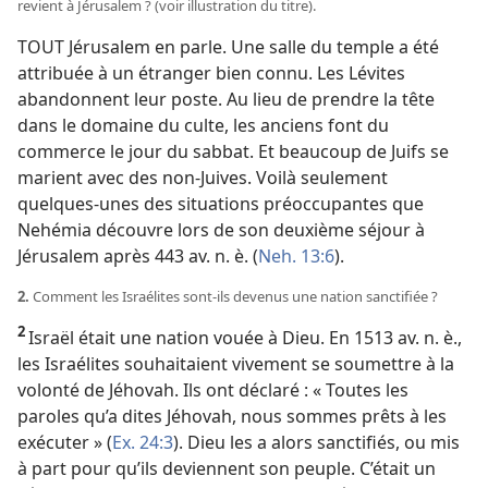
revient à Jérusalem ? (voir illustration du titre).
TOUT Jérusalem en parle. Une salle du temple a été
attribuée à un étranger bien connu. Les Lévites
abandonnent leur poste. Au lieu de prendre la tête
dans le domaine du culte, les anciens font du
commerce le jour du sabbat. Et beaucoup de Juifs se
marient avec des non-Juives. Voilà seulement
quelques-unes des situations préoccupantes que
Nehémia découvre lors de son deuxième séjour à
Jérusalem après 443 av. n. è. (
Neh. 13:6
).
2.
Comment les Israélites sont-
ils devenus une nation sanctifiée ?
2
Israël était une nation vouée à Dieu. En 1513 av. n. è.,
les Israélites souhaitaient vivement se soumettre à la
volonté de Jéhovah. Ils ont déclaré : « Toutes les
paroles qu’a dites Jéhovah, nous sommes prêts à les
exécuter » (
Ex. 24:3
). Dieu les a alors sanctifiés, ou mis
à part pour qu’ils deviennent son peuple. C’était un