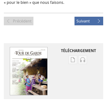
« pour le bien » que nous faisons.
Précédent
Suivant
TÉLÉCHARGEMENT
Options
Options
de
de
téléchargement
téléchargem
des
des
publications
enregistreme
numériques
audio
LA
LA
TOUR
TOUR