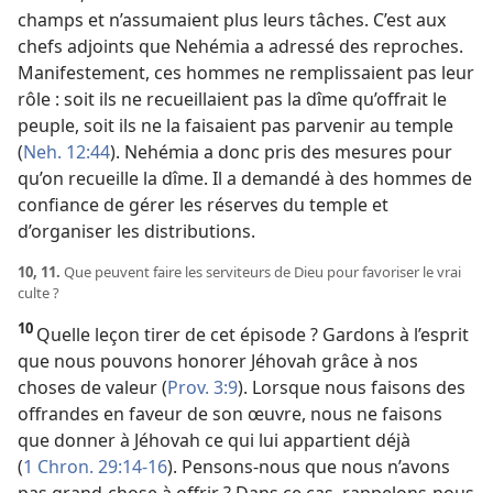
champs et n’assumaient plus leurs tâches. C’est aux
chefs adjoints que Nehémia a adressé des reproches.
Manifestement, ces hommes ne remplissaient pas leur
rôle : soit ils ne recueillaient pas la dîme qu’offrait le
peuple, soit ils ne la faisaient pas parvenir au temple
(
Neh. 12:44
). Nehémia a donc pris des mesures pour
qu’on recueille la dîme. Il a demandé à des hommes de
confiance de gérer les réserves du temple et
d’organiser les distributions.
10, 11.
Que peuvent faire les serviteurs de Dieu pour favoriser le vrai
culte ?
10
Quelle leçon tirer de cet épisode ? Gardons à l’esprit
que nous pouvons honorer Jéhovah grâce à nos
choses de valeur (
Prov. 3:9
). Lorsque nous faisons des
offrandes en faveur de son œuvre, nous ne faisons
que donner à Jéhovah ce qui lui appartient déjà
(
1 Chron. 29:14-16
). Pensons-
nous que nous n’avons
pas grand-chose à offrir ? Dans ce cas, rappelons-
nous