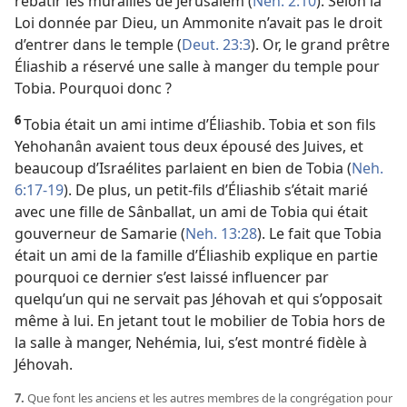
rebâtir les murailles de Jérusalem (
Neh. 2:10
). Selon la
Loi donnée par Dieu, un Ammonite n’avait pas le droit
d’entrer dans le temple (
Deut. 23:3
). Or, le grand prêtre
Éliashib a réservé une salle à manger du temple pour
Tobia. Pourquoi donc ?
6
Tobia était un ami intime d’Éliashib. Tobia et son fils
Yehohanân avaient tous deux épousé des Juives, et
beaucoup d’Israélites parlaient en bien de Tobia (
Neh.
6:17-19
). De plus, un petit-fils d’Éliashib s’était marié
avec une fille de Sânballat, un ami de Tobia qui était
gouverneur de Samarie (
Neh. 13:28
). Le fait que Tobia
était un ami de la famille d’Éliashib explique en partie
pourquoi ce dernier s’est laissé influencer par
quelqu’un qui ne servait pas Jéhovah et qui s’opposait
même à lui. En jetant tout le mobilier de Tobia hors de
la salle à manger, Nehémia, lui, s’est montré fidèle à
Jéhovah.
7.
Que font les anciens et les autres membres de la congrégation pour