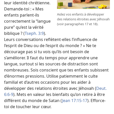
leur identité chrétienne.
Demande-
toi : « Mes
Aidez vos enfants à développer
enfants parlent-
ils
des relations étroites avec Jéhovah
correctement la “langue
(voir paragraphes 17 et 18).
pure” qu’est la vérité
biblique ? (
Tseph. 3:9
).
Leurs conversations reflètent-
elles l’influence de
l’esprit de Dieu ou de l’esprit du monde ? » Ne te
décourage pas si tu vois qu’ils ont besoin de
s’améliorer. Il faut du temps pour apprendre une
langue, surtout si les sources de distraction sont
nombreuses. Sois conscient que tes enfants subissent
d’énormes pressions. Utilise patiemment le culte
familial et d’autres occasions pour les aider à
développer des relations étroites avec Jéhovah (
Deut.
6:6-9
). Mets en valeur les bienfaits qu’on retire à être
différent du monde de Satan (
Jean 17:15-17
). Efforce-
toi de toucher leur cœur.