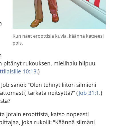
a
Kun näet eroottisia kuvia, käännä katseesi
pois.
n
n pitänyt rukouksen, mielihalu hiipuu
tilaisille 10:13
.)
ob sanoi: ”Olen tehnyt liiton silmieni
attomasti] tarkata neitsyttä?” (
Job 31:1
.)
stä?
ta jotain eroottista, katso nopeasti
oittajaa, joka rukoili: ”Käännä silmäni