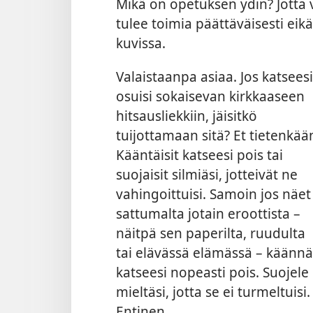
Mikä on opetuksen ydin? Jotta
tulee toimia päättäväisesti
eik
kuvissa.
Valaistaanpa asiaa. Jos katseesi
osuisi sokaisevan kirkkaaseen
hitsausliekkiin, jäisitkö
tuijottamaan sitä? Et tietenkää
Kääntäisit katseesi pois tai
suojaisit silmiäsi, jotteivät ne
vahingoittuisi. Samoin jos näet
sattumalta jotain eroottista –
näitpä sen paperilta, ruudulta
tai elävässä elämässä – käännä
katseesi nopeasti pois. Suojele
mieltäsi, jotta se ei turmeltuisi.
Entinen