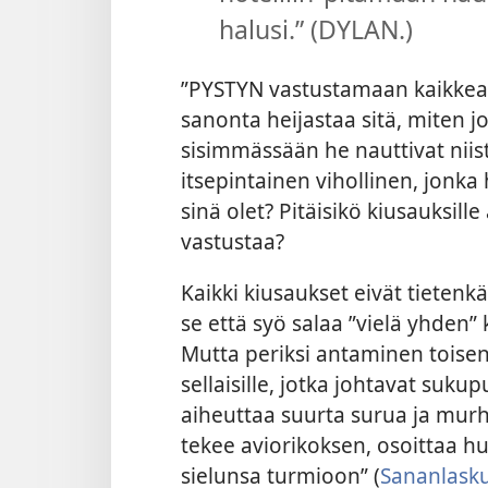
halusi.” (DYLAN.)
”PYSTYN vastustamaan kaikkea 
sanonta heijastaa sitä, miten j
sisimmässään he nauttivat niist
itsepintainen vihollinen, jonka 
sinä olet? Pitäisikö kiusauksille
vastustaa?
Kaikki kiusaukset eivät tietenk
se että syö salaa ”vielä yhden”
Mutta periksi antaminen toisenl
sellaisille, jotka johtavat suk
aiheuttaa suurta surua ja mur
tekee aviorikoksen, osoittaa h
sielunsa turmioon” (
Sananlasku