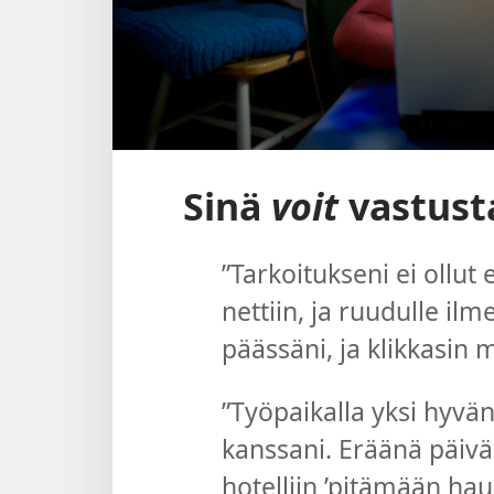
Sinä
voit
vastust
”Tarkoitukseni ei ollut
nettiin, ja ruudulle il
päässäni, ja klikkasin 
”Työpaikalla yksi hyvänn
kanssani. Eräänä päiv
hotelliin ’pitämään hau