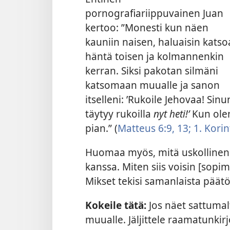
pornografiariippuvainen Juan
kertoo: ”Monesti kun näen
kauniin naisen, haluaisin katso
häntä toisen ja kolmannenkin
kerran. Siksi pakotan silmäni
katsomaan muualle ja sanon
itselleni: ’Rukoile Jehovaa! Sinu
täytyy rukoilla
nyt heti!’
Kun ole
pian.” (
Matteus 6:9,
13;
1. Korint
Huomaa myös, mitä uskollinen J
kanssa. Miten siis voisin [sopim
Mikset tekisi samanlaista päätö
Kokeile tätä:
Jos näet sattumal
muualle. Jäljittele raamatunkirj