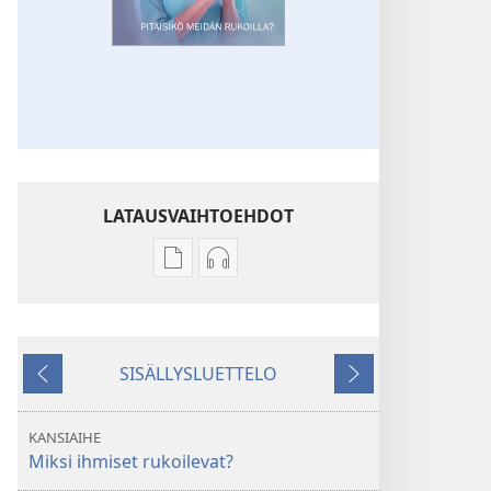
LATAUSVAIHTOEHDOT
Julkaisujen
Äänitteiden
latausvaihtoehdot
latausvaihtoehdot
VARTIOTORNI
VARTIOTORNI
Pitäisikö
Pitäisikö
SISÄLLYSLUETTELO
meidän
meidän
Edellinen
Seuraava
rukoilla?
rukoilla?
KANSIAIHE
Miksi ihmiset rukoilevat?