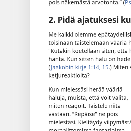
pois näkemästä arvotonta.” (
Ps
2. Pidä ajatuksesi ku
Me kaikki olemme epätäydelli
toisinaan taistelemaan vääriä
”Kutakin koetellaan siten, ett
häntä. Kun sitten halu on hede
(
Jaakobin kirje 1:14, 15
.) Miten 
ketjureaktiolta?
Kun mielessäsi herää vääriä
haluja, muista, että voit valita,
miten reagoit. Taistele niitä
vastaan. ”Repäise” ne pois
mielestäsi. Kieltäydy viipymäst
moraalittomissa fantasioissa.