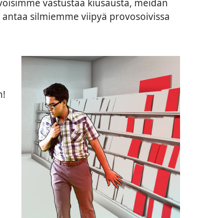
 voisimme vastustaa kiusausta, meidän
ä antaa silmiemme viipyä provosoivissa
n!