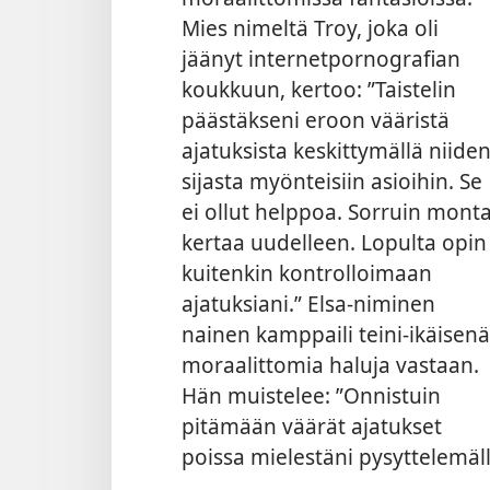
Mies nimeltä Troy, joka oli
jäänyt internetpornografian
koukkuun, kertoo: ”Taistelin
päästäkseni eroon vääristä
ajatuksista keskittymällä niide
sijasta myönteisiin asioihin. Se
ei ollut helppoa. Sorruin mont
kertaa uudelleen. Lopulta opin
kuitenkin kontrolloimaan
ajatuksiani.” Elsa-niminen
nainen kamppaili teini-ikäisenä
moraalittomia haluja vastaan.
Hän muistelee:
”Onnistuin
pitämään väärät ajatukset
poissa mielestäni pysyttelemäll