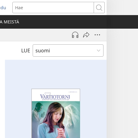
udu
aa
Hae
den
A MEISTÄ
unan)
LUE