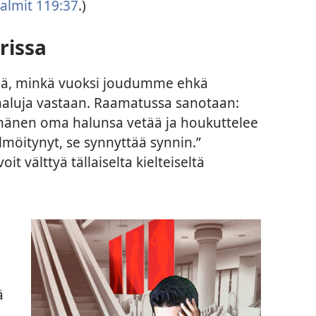
almit 119:37
.)
rissa
siä, minkä vuoksi joudumme ehkä
 haluja vastaan. Raamatussa sanotaan:
ä hänen oma halunsa vetää ja houkuttelee
lmöitynyt, se synnyttää synnin.”
voit välttyä tällaiselta kielteiseltä
ä