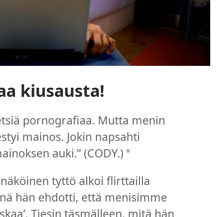
aa kiusausta!
 etsiä pornografiaa. Mutta menin
mestyi mainos. Jokin napsahti
mainoksen auki.” (CODY.)
*
äköinen tyttö alkoi flirttailla
änä hän ehdotti, että menisimme
skaa’. Tiesin täsmälleen, mitä hän