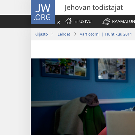
JW.ORG
Jehovan todistajat
ETUSIVU
RAAMATUN
Kirjasto
Lehdet
Vartiotorni | Huhtikuu 2014