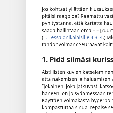
Jos kohtaat yllättäen kiusauks
pitäisi reagoida? Raamattu vast
pyhitystänne, että kartatte haur
saada hallintaan oma – – [ruum
(
1. Tessalonikalaisille 4:3, 4
.) M
tahdonvoiman? Seuraavat kolme
1. Pidä silmäsi kuris
Aistillisten kuvien katseleminen
että näkemisen ja haluamisen vä
”Jokainen, joka jatkuvasti kats
häneen, on jo sydämessään teh
Käyttäen voimakasta hyperbolaa
kompastuttaa sinua, repäise se p