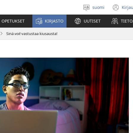
suomi
Kirja
Valitse
(av
kieli
uu
 OPETUKSET
KIRJASTO
UUTISET
TIETO
ikk
Sinä
voit
vastustaa kiusausta!