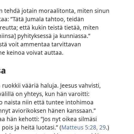
en tehdä jotain moraalitonta, miten sinun
aa: ”Tätä Jumala tahtoo, teidän
eutta; että kukin teistä tietää, miten
iinsa] pyhityksessä ja kunniassa.”
istä voit ammentaa tarvittavan
 keinoa voivat auttaa.
sa
 ruokkii vääriä haluja. Jeesus vahvisti,
lillä on yhteys, kun hän varoitti:
oo naista niin että tuntee intohimoa
nyt aviorikoksen hänen kanssaan.”
 hän kehotti: ”Jos nyt oikea silmäsi
ois ja heitä luotasi.” (
Matteus 5:28, 29
.)