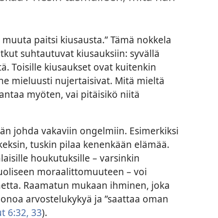
muuta paitsi kiusausta.” Tämä nokkela
otkut suhtautuvat kiusauksiin: syvällä
ä. Toisille kiusaukset ovat kuitenkin
he mieluusti nujertaisivat. Mitä mieltä
 antaa myöten, vai pitäisikö niitä
ään johda vakaviin ongelmiin. Esimerkiksi
 keksin, tuskin pilaa kenenkään elämää.
aisille houkutuksille – varsinkin
upuoliseen moraalittomuuteen – voi
hetta. Raamatun mukaan ihminen, joka
uonoa arvostelukykyä ja ”saattaa oman
t 6:32, 33
).