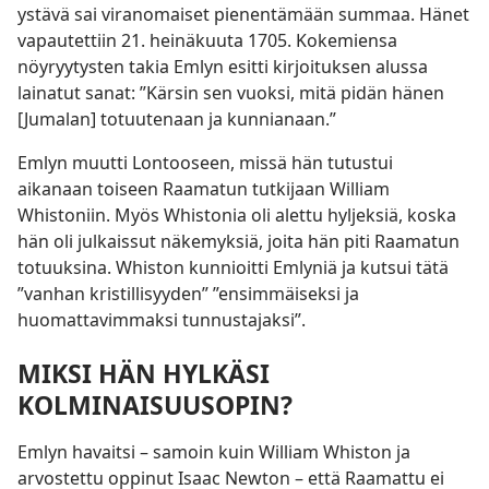
ystävä sai viranomaiset pienentämään summaa. Hänet
vapautettiin 21. heinäkuuta 1705. Kokemiensa
nöyryytysten takia Emlyn esitti kirjoituksen alussa
lainatut sanat: ”Kärsin sen vuoksi, mitä pidän hänen
[Jumalan] totuutenaan ja kunnianaan.”
Emlyn muutti Lontooseen, missä hän tutustui
aikanaan toiseen Raamatun tutkijaan William
Whistoniin. Myös Whistonia oli alettu hyljeksiä, koska
hän oli julkaissut näkemyksiä, joita hän piti Raamatun
totuuksina. Whiston kunnioitti Emlyniä ja kutsui tätä
”vanhan kristillisyyden” ”ensimmäiseksi ja
huomattavimmaksi tunnustajaksi”.
MIKSI HÄN HYLKÄSI
KOLMINAISUUSOPIN?
Emlyn havaitsi – samoin kuin William Whiston ja
arvostettu oppinut Isaac Newton – että Raamattu ei