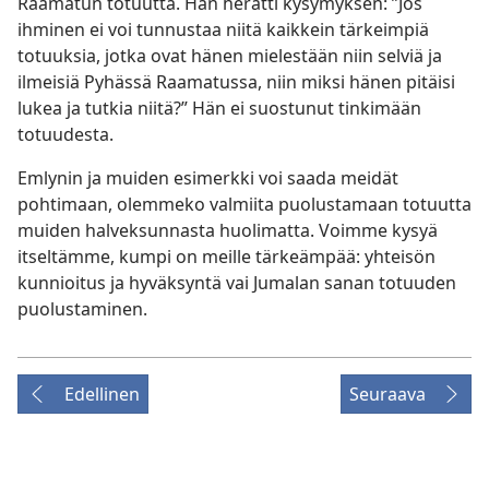
Raamatun totuutta. Hän herätti kysymyksen: ”Jos
ihminen ei voi tunnustaa niitä kaikkein tärkeimpiä
totuuksia, jotka ovat hänen mielestään niin selviä ja
ilmeisiä Pyhässä Raamatussa, niin miksi hänen pitäisi
lukea ja tutkia niitä?” Hän ei suostunut tinkimään
totuudesta.
Emlynin ja muiden esimerkki voi saada meidät
pohtimaan, olemmeko valmiita puolustamaan totuutta
muiden halveksunnasta huolimatta. Voimme kysyä
itseltämme, kumpi on meille tärkeämpää: yhteisön
kunnioitus ja hyväksyntä vai Jumalan sanan totuuden
puolustaminen.
Edellinen
Seuraava