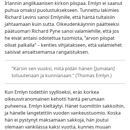
Irlannin anglikaanisen kirkon piispaa. Emlyn ei saanut
puhua omaksi puolustuksekseen. Tunnettu lakimies
Richard Levins sanoi Emlynille, että häntä tultaisiin
jahtaamaan kuin sutta. Oikeudenkäynnin päätteeksi
päätuomari Richard Pyne sanoi valamiehille, että jos
he eivät antaisi odotettua tuomiota, ”arvon piispat
olivat paikalla” – kenties vihjatakseen, että valamiehet
saisivat ansaitsemansa rangaistuksen.
”Kärsin sen vuoksi, mitä pidän hänen [Jumalan]
totuutenaan ja kunnianaan.” (Thomas Emlyn.)
Kun Emlyn todettiin syylliseksi, eräs korkea
oikeusviranomainen kehotti häntä perumaan
puheensa. Emlyn kieltäytyi. Hänet tuomittiin sakkoihin,
ja hänelle langetettiin vuoden vankeustuomio. Koska
hän ei pystynyt maksamaan sakkoja, hän joutui
olemaan vankilassa kaksi vuotta, kunnes muuan