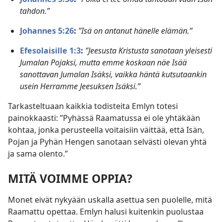
tahdon.”
Johannes 5:26
:
”Isä on antanut hänelle elämän.”
Efesolaisille 1:3
:
”Jeesusta Kristusta sanotaan yleisesti
Jumalan Pojaksi, mutta emme koskaan näe Isää
sanottavan Jumalan Isäksi, vaikka häntä kutsutaankin
usein Herramme Jeesuksen Isäksi.”
Tarkasteltuaan kaikkia todisteita Emlyn totesi
painokkaasti: ”Pyhässä Raamatussa ei ole yhtäkään
kohtaa, jonka perusteella voitaisiin väittää, että Isän,
Pojan ja Pyhän Hengen sanotaan selvästi olevan yhtä
ja sama olento.”
MITÄ VOIMME OPPIA?
Monet eivät nykyään uskalla asettua sen puolelle, mitä
Raamattu opettaa. Emlyn halusi kuitenkin puolustaa