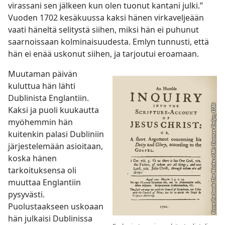
virassani sen jälkeen kun olen tuonut kantani julki.”
Vuoden 1702 kesäkuussa kaksi hänen virkaveljeään
vaati häneltä selitystä siihen, miksi hän ei puhunut
saarnoissaan kolminaisuudesta. Emlyn tunnusti, että
hän ei enää uskonut siihen, ja tarjoutui eroamaan.
Muutaman päivän
kuluttua hän lähti
Dublinista Englantiin.
Kaksi ja puoli kuukautta
myöhemmin hän
kuitenkin palasi Dubliniin
järjestelemään asioitaan,
koska hänen
tarkoituksensa oli
muuttaa Englantiin
pysyvästi.
Puolustaakseen uskoaan
hän julkaisi Dublinissa