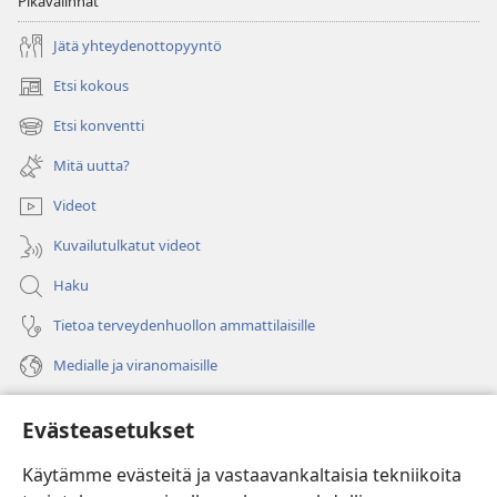
Pikavalinnat
Jätä yhteydenottopyyntö
Etsi kokous
(avaa
uuden
Etsi konventti
(avaa
ikkunan)
uuden
Mitä uutta?
ikkunan)
Videot
Kuvailutulkatut videot
Haku
Tietoa terveydenhuollon ammattilaisille
Medialle ja viranomaisille
Ohje
Evästeasetukset
Lahjoitukset
(avaa
Käytämme evästeitä ja vastaavankaltaisia tekniikoita
uuden