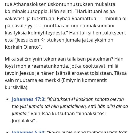
tue Athanasioksen uskontunnustuksen mukaista
kolminaisuusoppia. Hän selitti: ”Harkittuani asiaa
vakavasti ja tutkittuani Pyhää Raamattua – – minulla oli
painavat syyt – – muuttaa aiemmin omaksumiani
käsityksiä kolmiyhteydestä.” Hän tuli siihen tulokseen,
että ”Jeesuksen Kristuksen Jumala ja Isä yksin on
Korkein Olento”.
Mikä sai Emlynin tekemään tällaisen päätelmän? Hän
löysi monia raamatunkohtia, jotka osoittavat, millä
tavoin Jeesus ja hänen Isänsä eroavat toisistaan. Tässä
vain muutama esimerkki (Emlynin kommentit
kursiivilla):
Johannes 17:3
:
”Kristuksen ei koskaan sanota olevan
tuo yksi Jumala tai niin jumalallinen, että hän olisi ainoa
Jumala.”
Vain Isää kutsutaan ”ainoaksi tosi
Jumalaksi”.
Johannes 5:30
:
”Poika ei tee omaa tahtoaan vaan Isän