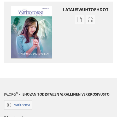
LATAUSVAIHTOEHDOT
Julkaisujen
Äänitteiden
latausvaihtoehdot
latausvaihto
VARTIOTORNI
VARTIOTORN
Pitäisikö
Pitäisikö
meidän
meidän
rukoilla?
rukoilla?
®
JW.ORG
– JEHOVAN TODISTAJIEN VIRALLINEN VERKKOSIVUSTO
Väriteema