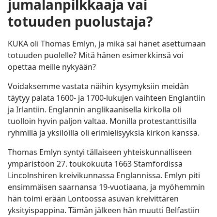
jumalanpilkkaaja vai
totuuden puolustaja?
KUKA oli Thomas Emlyn, ja mikä sai hänet asettumaan
totuuden puolelle? Mitä hänen esimerkkinsä voi
opettaa meille nykyään?
Voidaksemme vastata näihin kysymyksiin meidän
täytyy palata 1600- ja 1700-lukujen vaihteen Englantiin
ja Irlantiin. Englannin anglikaanisella kirkolla oli
tuolloin hyvin paljon valtaa. Monilla protestanttisilla
ryhmillä ja yksilöillä oli erimielisyyksiä kirkon kanssa.
Thomas Emlyn syntyi tällaiseen yhteiskunnalliseen
ympäristöön 27. toukokuuta 1663 Stamfordissa
Lincolnshiren kreivikunnassa Englannissa. Emlyn piti
ensimmäisen saarnansa 19-vuotiaana, ja myöhemmin
hän toimi erään Lontoossa asuvan kreivittären
yksityispappina. Tämän jälkeen hän muutti Belfastiin