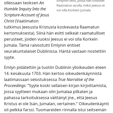
Emlynin teos, jossa hän todisteli
ollessaan teoksen
An
Raamatun avulla, miksi Jeesus ei
Humble Inquiry Into the
voi olla Korkein Jumala
Scripture-Account of Jesus
Christ
(Vaatimaton
tutkimus Jeesusta Kristusta koskevasta Raamatun
kertomuksesta). Siinä hän esitti selkeät raamatulliset
perusteet, joiden vuoksi Jeesus ei voi olla Korkein
Jumala. Tämä raivostutti Emlynin entiset
seurakuntalaiset Dublinissa. Häntä vastaan nostettiin
syyte.
Emlyn pidätettiin ja tuotiin Dublinin ylioikeuden eteen
14. kesäkuuta 1703. Hän kertoo oikeudenkäynnistä
laatimassaan selostuksessa
True Narrative of the
Proceedings:
”Syyte koski sellaisen kirjan kirjoittamista,
jossa syytteen mukaan olin Jumalaa pilkaten ja
pahassa tarkoituksessa väittänyt jne., että Jeesus
Kristus ei ole Isän, Jumalan, vertainen.” Oikeudenkäynti
oli pelkkä farssi. Tuomareiden rinnalla istui seitsemän