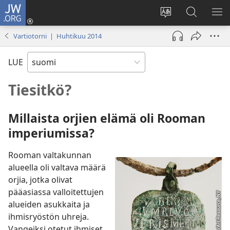
JW.ORG
Kirjaudu
(avaa
Vaihda
Hae
NÄ
uuden
sivuston
JW.ORG-
VA
Vartiotorni | Huhtikuu 2014
ikkunan)
kieli
sivustolta
LUE
Tiesitkö?
Millaista orjien elämä oli Rooman
imperiumissa?
Rooman valtakunnan
alueella oli valtava määrä
orjia, jotka olivat
pääasiassa valloitettujen
alueiden asukkaita ja
ihmisryöstön uhreja.
Vangeiksi otetut ihmiset