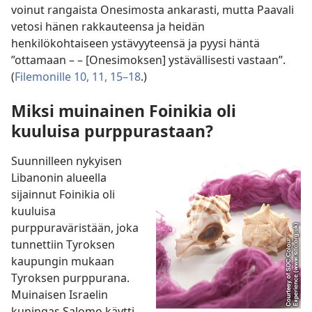
voinut rangaista Onesimosta ankarasti, mutta Paavali
vetosi hänen rakkauteensa ja heidän
henkilökohtaiseen ystävyyteensä ja pyysi häntä
”ottamaan – – [Onesimoksen] ystävällisesti vastaan”.
(
Filemonille 10, 11,
15–18
.)
Miksi muinainen Foinikia oli
kuuluisa purppurastaan?
Suunnilleen nykyisen
Libanonin alueella
sijainnut Foinikia oli
kuuluisa
purppuraväristään, joka
tunnettiin Tyroksen
kaupungin mukaan
Tyroksen purppurana.
Muinaisen Israelin
kuningas Salomo käytti