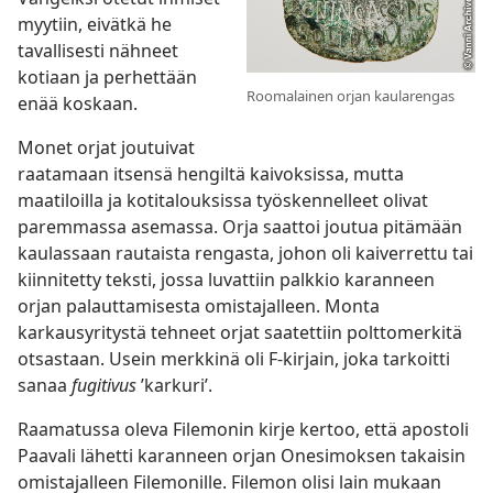
myytiin, eivätkä he
tavallisesti nähneet
kotiaan ja perhettään
Roomalainen orjan kaularengas
enää koskaan.
Monet orjat joutuivat
raatamaan itsensä hengiltä kaivoksissa, mutta
maatiloilla ja kotitalouksissa työskennelleet olivat
paremmassa asemassa. Orja saattoi joutua pitämään
kaulassaan rautaista rengasta, johon oli kaiverrettu tai
kiinnitetty teksti, jossa luvattiin palkkio karanneen
orjan palauttamisesta omistajalleen. Monta
karkausyritystä tehneet orjat saatettiin polttomerkitä
otsastaan. Usein merkkinä oli F-kirjain, joka tarkoitti
sanaa
fugitivus
’karkuri’.
Raamatussa oleva Filemonin kirje kertoo, että apostoli
Paavali lähetti karanneen orjan Onesimoksen takaisin
omistajalleen Filemonille. Filemon olisi lain mukaan