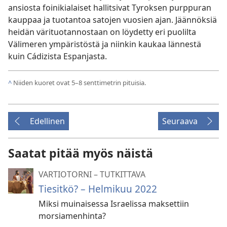
ansiosta foinikialaiset hallitsivat Tyroksen purppuran
kauppaa ja tuotantoa satojen vuosien ajan. Jäännöksiä
heidän värituotannostaan on löydetty eri puolilta
Välimeren ympäristöstä ja niinkin kaukaa lännestä
kuin Cádizista Espanjasta.
^
Niiden kuoret ovat 5–8 senttimetrin pituisia.
Edellinen
Seuraava
Saatat pitää myös näistä
VARTIOTORNI – TUTKITTAVA
Tiesitkö? – Helmikuu 2022
Miksi muinaisessa Israelissa maksettiin
morsiamenhinta?