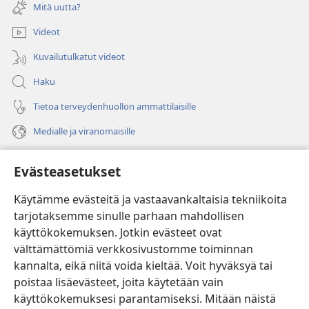
uuden
Mitä uutta?
ikkunan)
Videot
Kuvailutulkatut videot
Haku
Tietoa terveydenhuollon ammattilaisille
Medialle ja viranomaisille
Ohje
Evästeasetukset
Lahjoitukset
(avaa
Käytämme evästeitä ja vastaavankaltaisia tekniikoita
uuden
tarjotaksemme sinulle parhaan mahdollisen
ikkunan)
Vartiotornin VERKKOKIRJASTO
käyttökokemuksen. Jotkin evästeet ovat
(avaa
välttämättömiä verkkosivustomme toiminnan
uuden
®
JW Hub
ikkunan)
kannalta, eikä niitä voida kieltää. Voit hyväksyä tai
(avaa
uuden
poistaa lisäevästeet, joita käytetään vain
®
JW Library
ikkunan)
käyttökokemuksesi parantamiseksi. Mitään näistä