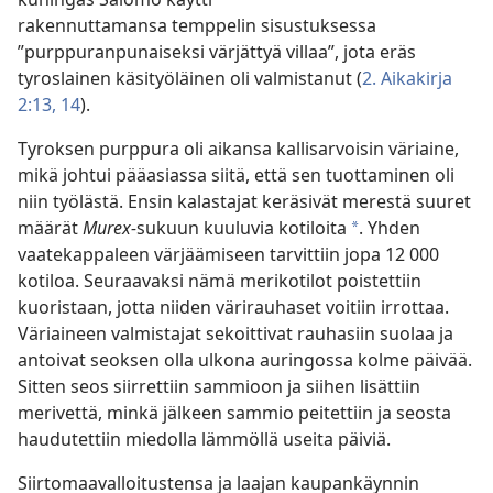
rakennuttamansa temppelin sisustuksessa
”purppuranpunaiseksi värjättyä villaa”, jota eräs
tyroslainen käsityöläinen oli valmistanut (
2. Aikakirja
2:13, 14
).
Tyroksen purppura oli aikansa kallisarvoisin väriaine,
mikä johtui pääasiassa siitä, että sen tuottaminen oli
niin työlästä. Ensin kalastajat keräsivät merestä suuret
määrät
Murex-
sukuun kuuluvia kotiloita
. Yhden
*
vaatekappaleen värjäämiseen tarvittiin jopa 12 000
kotiloa. Seuraavaksi nämä merikotilot poistettiin
kuoristaan, jotta niiden värirauhaset voitiin irrottaa.
Väriaineen valmistajat sekoittivat rauhasiin suolaa ja
antoivat seoksen olla ulkona auringossa kolme päivää.
Sitten seos siirrettiin sammioon ja siihen lisättiin
merivettä, minkä jälkeen sammio peitettiin ja seosta
haudutettiin miedolla lämmöllä useita päiviä.
Siirtomaavalloitustensa ja laajan kaupankäynnin