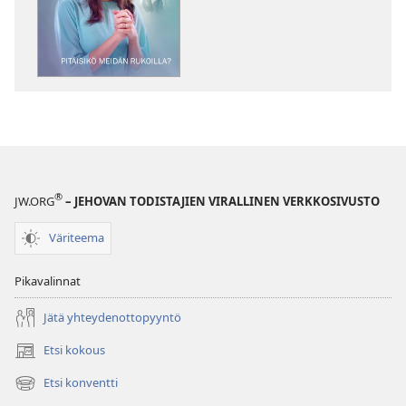
Pitäisikö
Pitäisikö
meidän
meidän
rukoilla?
rukoilla?
®
JW.ORG
– JEHOVAN TODISTAJIEN VIRALLINEN VERKKOSIVUSTO
Väriteema
Pikavalinnat
Jätä yhteydenottopyyntö
Etsi kokous
(avaa
uuden
Etsi konventti
(avaa
ikkunan)