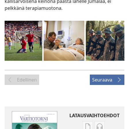
kallisarvoisena keinona päästä lähelle Jumalaa, ei
pelkkänä terapiamuotona.
Edellinen
Seuraava
LATAUSVAIHTOEHDOT