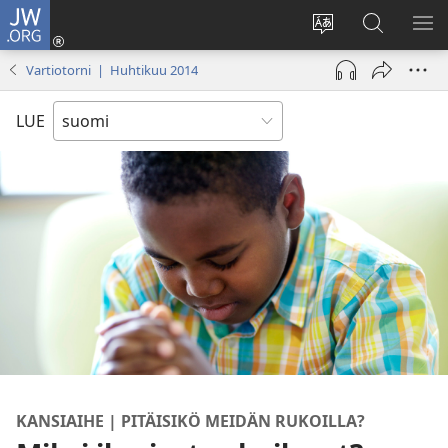
JW.ORG
Kirjaudu
(avaa
Vaihda
Hae
NÄ
uuden
sivuston
JW.ORG-
VA
Vartiotorni | Huhtikuu 2014
ikkunan)
kieli
sivustolta
LUE
KANSIAIHE | PITÄISIKÖ MEIDÄN RUKOILLA?