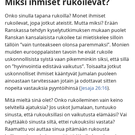
Miksi ihmiset rukoilevat?
Onko sinulla tapana rukoilla? Monet ihmiset
rukoilevat, jopa jotkut ateistit. Mutta miksi? Erään
Ranskassa tehdyn kyselytutkimuksen mukaan puolet
Ranskan kansalaisista rukoilee tai mietiskelee silloin
tällöin ”vain tunteakseen olonsa paremmaksi”. Monien
muiden eurooppalaisten tavoin he eivät rukoile
uskonnollisista syistä vaan pikemminkin siksi, että sillä
on ”hyvinvointia edistävä vaikutus”. Toisaalta jotkut
uskonnolliset ihmiset kääntyvät Jumalan puoleen
ainoastaan tarvitessaan jotain ja odottavat sitten
nopeita vastauksia pyyntöihinsä (
Jesaja 26:16
).
Mitä mieltä sinä olet? Onko rukoileminen vain keino
selvitellä ajatuksia? Jos uskot Jumalaan, tuntuuko
sinusta, että rukouksillasi on vaikutusta elämääsi? Vai
näyttääkö sinusta siltä, ettei rukouksiisi vastata?
Raamattu voi auttaa sinua pitämään rukousta