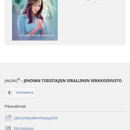
Julkaisujen
Äänitteiden
latausvaihtoehdot
latausvaihto
VARTIOTORNI
VARTIOTORN
Pitäisikö
Pitäisikö
meidän
meidän
rukoilla?
rukoilla?
®
JW.ORG
– JEHOVAN TODISTAJIEN VIRALLINEN VERKKOSIVUSTO
Väriteema
Pikavalinnat
Jätä yhteydenottopyyntö
Etsi kokous