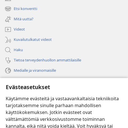
(avaa
uuden
Etsi konventti
(avaa
ikkunan)
uuden
Mitä uutta?
ikkunan)
Videot
Kuvailutulkatut videot
Haku
Tietoa terveydenhuollon ammattilaisille
Medialle ja viranomaisille
Ohje
Evästeasetukset
Lahjoitukset
(avaa
Käytämme evästeitä ja vastaavankaltaisia tekniikoita
uuden
tarjotaksemme sinulle parhaan mahdollisen
ikkunan)
Vartiotornin VERKKOKIRJASTO
käyttökokemuksen. Jotkin evästeet ovat
(avaa
välttämättömiä verkkosivustomme toiminnan
uuden
®
JW Hub
ikkunan)
kannalta, eikä niitä voida kieltää. Voit hyväksyä tai
(avaa