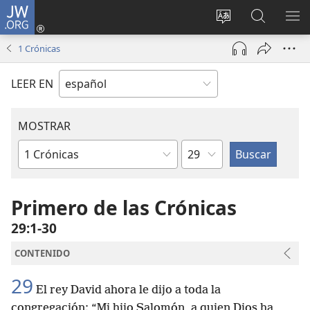
JW.ORG
Iniciar
sesión
Cambiar
Búsqueda
MO
(abre
idioma
en
ME
1 Crónicas
una
del sitio
jw.org
nueva
LEER EN
ventana)
MOSTRAR
Capítulo
Libro
de
la
Primero de las Crónicas
Biblia
29:1-30
CONTENIDO
29
El rey David ahora le dijo a toda la
congregación: “Mi hijo Salomón, a quien Dios ha