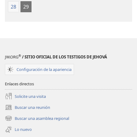
28
29
®
JW.ORG
/ SITIO OFICIAL DE LOS TESTIGOS DE JEHOVÁ
Configuración de la apariencia
Enlaces directos
Solicite una visita
Buscar una reunión
(abre
una
Buscar una asamblea regional
(abre
nueva
una
ventana)
Lo nuevo
nueva