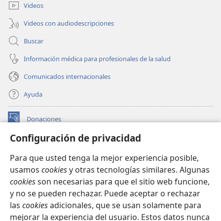
ventana)
Videos
Videos con audiodescripciones
Buscar
Información médica para profesionales de la salud
Comunicados internacionales
Ayuda
Donaciones
(abre
una
Configuración de privacidad
nueva
BIBLIOTECA EN LÍNEA Watchtower™
(abre
ventana)
Para que usted tenga la mejor experiencia posible,
una
®
JW Hub
usamos
cookies
y otras tecnologías similares. Algunas
nueva
(abre
ventana)
cookies
son necesarias para que el sitio web funcione,
una
®
JW Library
nueva
y no se pueden rechazar. Puede aceptar o rechazar
ventana)
las
cookies
adicionales, que se usan solamente para
Watchtower Library
mejorar la experiencia del usuario. Estos datos nunca