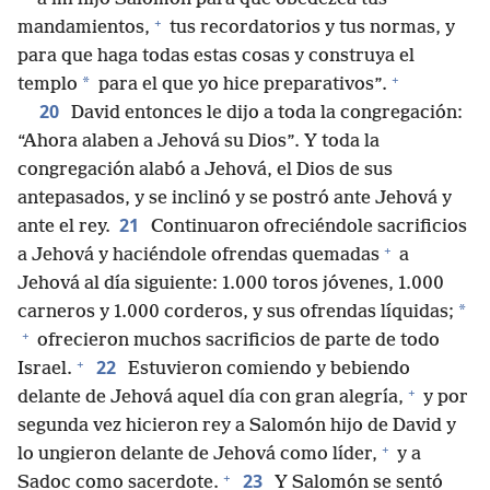
+
mandamientos,
tus recordatorios y tus normas, y
para que haga todas estas cosas y construya el
+
*
templo
para el que yo hice preparativos”.
20
David entonces le dijo a toda la congregación:
“Ahora alaben a Jehová su Dios”. Y toda la
congregación alabó a Jehová, el Dios de sus
antepasados, y se inclinó y se postró ante Jehová y
21
ante el rey.
Continuaron ofreciéndole sacrificios
+
a Jehová y haciéndole ofrendas quemadas
a
Jehová al día siguiente: 1.000 toros jóvenes, 1.000
*
carneros y 1.000 corderos, y sus ofrendas líquidas;
+
ofrecieron muchos sacrificios de parte de todo
+
22
Israel.
Estuvieron comiendo y bebiendo
+
delante de Jehová aquel día con gran alegría,
y por
segunda vez hicieron rey a Salomón hijo de David y
+
lo ungieron delante de Jehová como líder,
y a
+
23
Sadoc como sacerdote.
Y Salomón se sentó