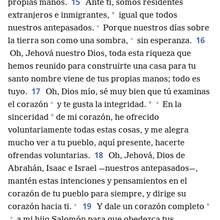
15
propias manos.
Ante ti, somos residentes
*
extranjeros e inmigrantes,
igual que todos
+
nuestros antepasados.
Porque nuestros días sobre
+
16
la tierra son como una sombra,
sin esperanza.
Oh, Jehová nuestro Dios, toda esta riqueza que
hemos reunido para construirte una casa para tu
santo nombre viene de tus propias manos; todo es
17
tuyo.
Oh, Dios mío, sé muy bien que tú examinas
+
+
*
el corazón
y te gusta la integridad.
En la
*
sinceridad
de mi corazón, he ofrecido
voluntariamente todas estas cosas, y me alegra
mucho ver a tu pueblo, aquí presente, hacerte
18
ofrendas voluntarias.
Oh, Jehová, Dios de
Abrahán, Isaac e Israel —nuestros antepasados—,
mantén estas intenciones y pensamientos en el
corazón de tu pueblo para siempre, y dirige su
+
19
*
corazón hacia ti.
Y dale un corazón completo
+
a mi hijo Salomón para que obedezca tus