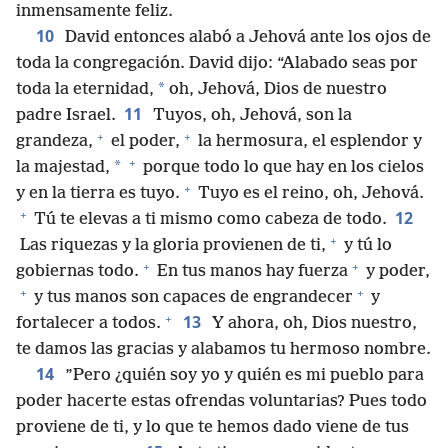
inmensamente feliz.
10
David entonces alabó a Jehová ante los ojos de
toda la congregación. David dijo: “Alabado seas por
*
toda la eternidad,
oh, Jehová, Dios de nuestro
11
padre Israel.
Tuyos, oh, Jehová, son la
+
+
grandeza,
el poder,
la hermosura, el esplendor y
+
*
la majestad,
porque todo lo que hay en los cielos
+
y en la tierra es tuyo.
Tuyo es el reino, oh, Jehová.
+
12
Tú te elevas a ti mismo como cabeza de todo.
+
Las riquezas y la gloria provienen de ti,
y tú lo
+
+
gobiernas todo.
En tus manos hay fuerza
y poder,
+
+
y tus manos son capaces de engrandecer
y
+
13
fortalecer a todos.
Y ahora, oh, Dios nuestro,
te damos las gracias y alabamos tu hermoso nombre.
14
”Pero ¿quién soy yo y quién es mi pueblo para
poder hacerte estas ofrendas voluntarias? Pues todo
proviene de ti, y lo que te hemos dado viene de tus