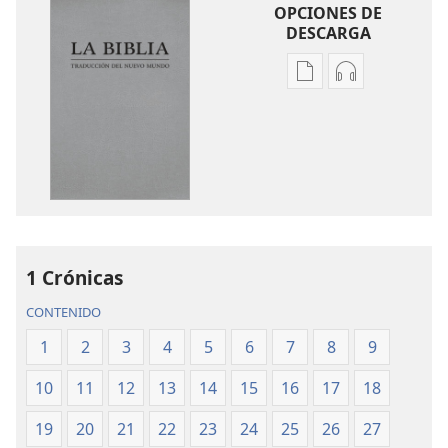
OPCIONES DE
DESCARGA
Opciones
Opciones
de
de
descarga
descarga
de
de
publicaciones
audio
La
La
Biblia.
Biblia.
Traducción
Traducción
del
del
1 Crónicas
Nuevo
Nuevo
CONTENIDO
Mundo
Mundo
(revisión
(revisión
1
2
3
4
5
6
7
8
9
del
del
10
11
12
13
14
15
16
17
18
2019)
2019)
19
20
21
22
23
24
25
26
27