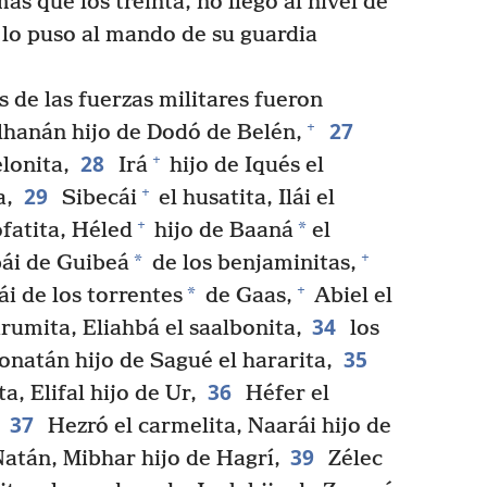
s que los treinta, no llegó al nivel de
lo puso al mando de su guardia
 de las fuerzas militares fueron
27
+
hanán hijo de Dodó de Belén,
28
+
lonita,
Irá
hijo de Iqués el
29
+
a,
Sibecái
el husatita, Ilái el
+
*
fatita, Héled
hijo de Baaná
el
+
*
bái de Guibeá
de los benjaminitas,
+
*
i de los torrentes
de Gaas,
Abiel el
34
umita, Eliahbá el saalbonita,
los
35
onatán hijo de Sagué el hararita,
36
, Elifal hijo de Ur,
Héfer el
37
Hezró el carmelita, Naarái hijo de
39
atán, Mibhar hijo de Hagrí,
Zélec