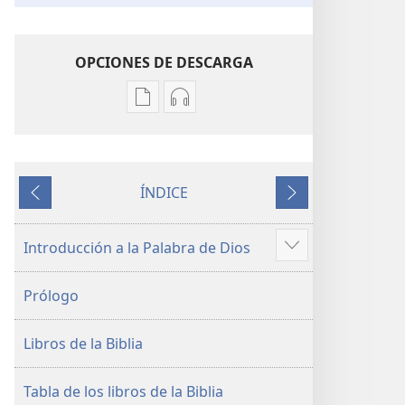
OPCIONES DE DESCARGA
Opciones
Opciones
de
de
descarga
descarga
de
de
ÍNDICE
publicaciones
audio
Anterior
Siguiente
La
La
Biblia.
Biblia.
Introducción a la Palabra de Dios
Mostrar
Traducción
Traducción
más
del
del
Prólogo
Nuevo
Nuevo
Mundo
Mundo
Libros de la Biblia
(revisión
(revisión
del
del
2019)
2019)
Tabla de los libros de la Biblia