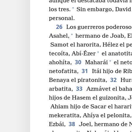
aunque él destacaba todavía má
+
los tres.
Sin embargo, David 
personal.
26
Los guerreros poderosos
+
Asahel,
hermano de Joab, El
Samot el harorita, Hélez el pe
+
tecoíta, Abí-Ézer
el anatotit
30
+
ahohíta,
Maharái
el neto
31
netofatita,
Itái hijo de Ri
32
Benaya el piratonita,
Hurá
33
arbatita,
Azmávet el bahar
hijos de Hasem el guizonita, J
Ahiam hijo de Sacar el hararita
mekeratita, Ahíya el pelonita,
38
Ezbái,
Joel, hermano de N