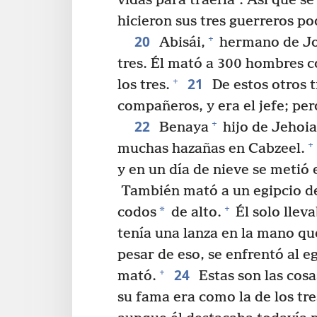
vidas para traerla”. Así que s
hicieron sus tres guerreros po
20
+
Abisái,
hermano de Jo
tres. Él mató a 300 hombres c
21
+
los tres.
De estos otros t
compañeros, y era el jefe; pero
22
+
Benaya
hijo de Jehoi
+
muchas hazañas en Cabzeel.
y en un día de nieve se metió 
También mató a un egipcio de
+
*
codos
de alto.
Él solo llev
tenía una lanza en la mano que
pesar de eso, se enfrentó al eg
24
+
mató.
Estas son las cosa
su fama era como la de los tr