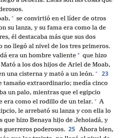
e negó a beberla. Estas son las cosas que
derosos.
+
ab,
se convirtió en el líder de otros
on su lanza, y su fama era como la de
res, él destacaba más que sus dos
 no llegó al nivel de los tres primeros.
*
adá era un hombre valiente
que hizo
Mató a los dos hijos de Ariel de Moab,
23
+
en una cisterna y mató a un león.
 tamaño extraordinario; medía cinco
aba un palo, mientras que el egipcio
+
 era como el rodillo de un telar.
A
ipcio, le arrebató su lanza y con ella lo
s que hizo Benaya hijo de Jehoiadá, y
25
es guerreros poderosos.
Ahora bien,