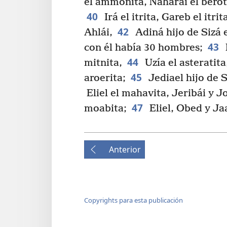
el ammonita, Naharái el berot
40
Irá el itrita, Gareb el itrit
42
Ahlái,
Adiná hijo de Sizá e
43
con él había 30 hombres;
44
mitnita,
Uzía el asteratita
45
aroerita;
Jediael hijo de S
Eliel el mahavita, Jeribái y J
47
moabita;
Eliel, Obed y Ja
Anterior
Copyrights para esta publicación