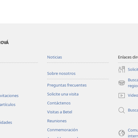
EHOVÁ
Noticias
Enlaces di
Solici
Sobre nosotros
Busc
Preguntas frecuentes
(abre
regio
una
Solicite una visita
Vide
nvitaciones
nueva
Contáctenos
ventana)
artículos
Busc
Visitas a Betel
Reuniones
vidades
Conmemoración
Comu
inter