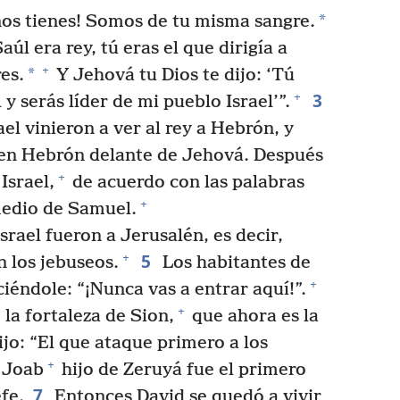
*
 nos tienes! Somos de tu misma sangre.
úl era rey, tú eras el que dirigía a
+
*
es.
Y Jehová tu Dios te dijo: ‘Tú
3
+
y serás líder de mi pueblo Israel’”.
ael vinieron a ver al rey a Hebrón, y
s en Hebrón delante de Jehová. Después
+
Israel,
de acuerdo con las palabras
+
medio de Samuel.
srael fueron a Jerusalén, es decir,
5
+
n los jebuseos.
Los habitantes de
+
iéndole: “¡Nunca vas a entrar aquí!”.
+
la fortaleza de Sion,
que ahora es la
jo: “El que ataque primero a los
+
. Joab
hijo de Zeruyá fue el primero
7
efe.
Entonces David se quedó a vivir