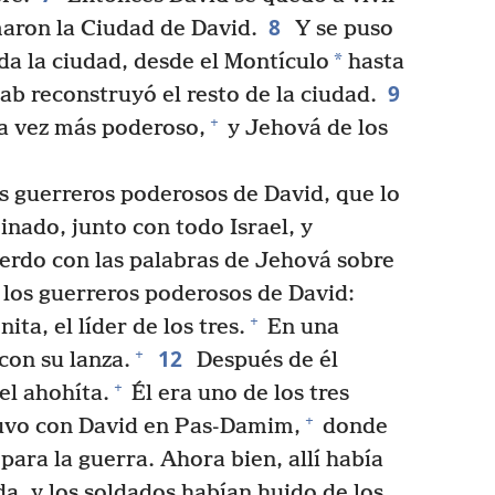
8
amaron la Ciudad de David.
Y se puso
*
da la ciudad, desde el Montículo
hasta
9
oab reconstruyó el resto de la ciudad.
+
a vez más poderoso,
y Jehová de los
os guerreros poderosos de David, que lo
nado, junto con todo Israel, y
erdo con las palabras de Jehová sobre
e los guerreros poderosos de David:
+
ta, el líder de los tres.
En una
12
+
con su lanza.
Después de él
+
el ahohíta.
Él era uno de los tres
+
vo con David en Pas-Damim,
donde
 para la guerra. Ahora bien, allí había
, y los soldados habían huido de los