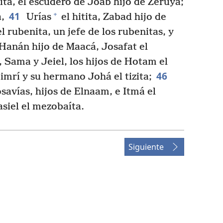
ita, el escudero de Joab hijo de Zeruyá;
41
+
a,
Urías
el hitita, Zabad hijo de
l rubenita, un jefe de los rubenitas, y
Hanán hijo de Maacá, Josafat el
, Sama y Jeiel, los hijos de Hotam el
46
imrí y su hermano Johá el tizita;
osavías, hijos de Elnaam, e Itmá el
asiel el mezobaíta.
Siguiente