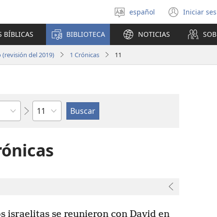
español
Iniciar se
Seleccionar
(abre
idioma
una
 BÍBLICAS
BIBLIOTECA
NOTICIAS
SOB
nuev
venta
(revisión del 2019)
1 Crónicas
11
Capítulo
rónicas
 israelitas se reunieron con David en