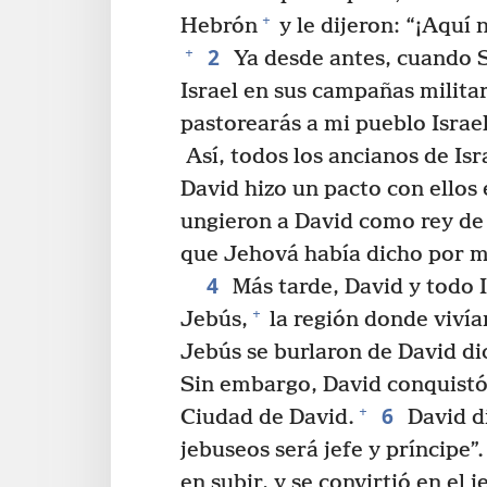
+
Hebrón
y le dijeron: “¡Aquí
2
+
Ya desde antes, cuando Sa
Israel en sus campañas militar
pastorearás a mi pueblo Israel 
Así, todos los ancianos de Isr
David hizo un pacto con ello
ungieron a David como rey de 
que Jehová había dicho por 
4
Más tarde, David y todo I
+
Jebús,
la región donde vivía
Jebús se burlaron de David dic
Sin embargo, David conquistó 
6
+
Ciudad de David.
David di
jebuseos será jefe y príncipe”
en subir, y se convirtió en el j