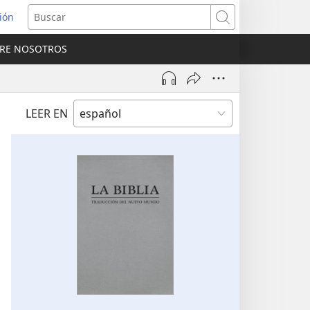
sión
Buscar
RE NOSOTROS
a
na)
LEER EN