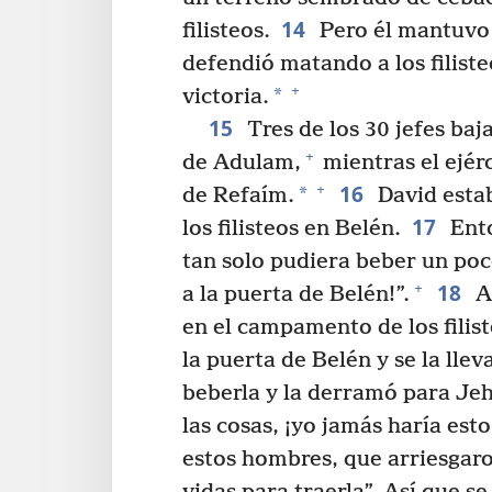
14
filisteos.
Pero él mantuvo 
defendió matando a los filiste
+
*
victoria.
15
Tres de los 30 jefes baja
+
de Adulam,
mientras el ejérc
16
+
*
de Refaím.
David estab
17
los filisteos en Belén.
Ento
tan solo pudiera beber un poc
18
+
a la puerta de Belén!”.
An
en el campamento de los filist
la puerta de Belén y se la lle
beberla y la derramó para Je
las cosas, ¡yo jamás haría est
estos hombres, que arriesgaro