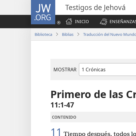
JW.ORG
Testigos de Jehová
INICIO
ENSEÑANZAS
Biblioteca
Biblias
Traducción del Nuevo Mundo 
MOSTRAR
Libro
de
la
Primero de las C
Biblia
11:1-47
CONTENIDO
11
Tiempo después, todos los