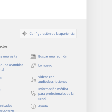
Configuración de la apariencia
rectos
te una visita
Buscar una reunión
(abre
una
ar una asamblea
Lo nuevo
nueva
nal
ventana)
Videos con
os
audiodescripciones
Información médica
ar
para profesionales de la
salud
nicados
Ayuda
nacionales