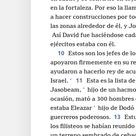
en la fortaleza. Por eso la ll
a hacer construcciones por to
las zonas alrededor de él, y J
Así David fue haciéndose cad
ejércitos estaba con él.
10
Estos son los jefes de l
apoyaron firmemente en su rei
ayudaron a hacerlo rey de acu
11
+
Israel.
Esta es la lista d
+
Jasobeam,
hijo de un hacmoni
ocasión, mató a 300 hombres 
+
estaba Eleazar
hijo de Dodó 
13
guerreros poderosos.
Estu
los filisteos se habían reunido
un terreno sembrado de cebada