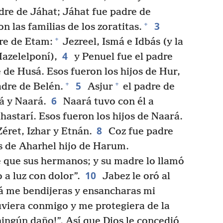
dre de Jáhat; Jáhat fue padre de
3
+
 las familias de los zoratitas.
+
dre de Etam:
Jezreel, Ismá e Idbás (y la
4
azelelponí),
y Penuel fue el padre
 de Husá. Esos fueron los hijos de Hur,
5
+
+
adre de Belén.
Asjur
el padre de
6
á y Naará.
Naará tuvo con él a
starí. Esos fueron los hijos de Naará.
8
Zéret, Izhar y Etnán.
Coz fue padre
s de Aharhel hijo de Harum.
 que sus hermanos; y su madre lo llamó
10
 a luz con dolor”.
Jabez le oró al
alá me bendijeras y ensancharas mi
tuviera conmigo y me protegiera de la
ingún daño!”. Así que Dios le concedió