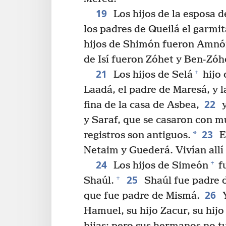
19
Los hijos de la esposa 
los padres de Queilá el garmi
hijos de Shimón fueron Amnón
de Isí fueron Zóhet y Ben-Zóh
21
+
Los hijos de Selá
hijo 
Laadá, el padre de Maresá, y la
22
fina de la casa de Asbea,
y
y Saraf, que se casaron con m
23
*
registros son antiguos.
E
Netaim y Guederá. Vivían allí 
24
+
Los hijos de Simeón
fu
25
+
Shaúl.
Shaúl fue padre 
26
que fue padre de Mismá.
Y
Hamuel, su hijo Zacur, su hijo