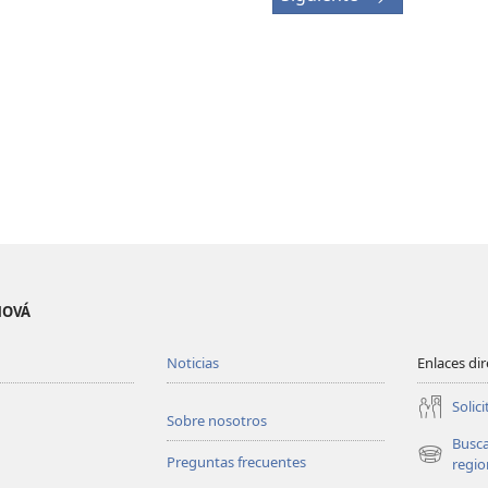
EHOVÁ
Noticias
Enlaces di
Solici
Sobre nosotros
Busc
Preguntas frecuentes
(abre
regio
una