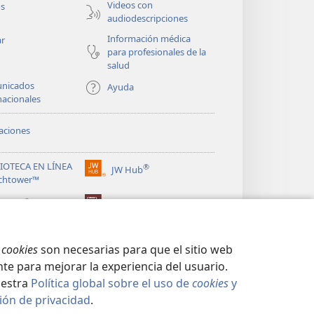
Videos con
os
audiodescripciones
Información médica
ar
para profesionales de la
salud
nicados
Ayuda
nacionales
aciones
LIOTECA EN LÍNEA
®
JW Hub
(abre
chtower™
una
®
nueva
ibrary
Watchtower Library
ventana)
s
cookies
son necesarias para que el sitio web
te para mejorar la experiencia del usuario.
uestra
Política global sobre el uso de
cookies
y
ión de privacidad
.
CIDAD
|
CONFIGURACIÓN DE PRIVACIDAD