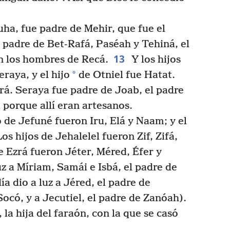
ha, fue padre de Mehir, que fue el
 padre de Bet-Rafá, Paséah y Tehiná, el
13
n los hombres de Recá.
Y los hijos
*
eraya, y el hijo
de Otniel fue Hatat.
á. Seraya fue padre de Joab, el padre
 porque allí eran artesanos.
 de Jefuné fueron Iru, Elá y Naam; y el
os hijos de Jehalelel fueron Zif, Zifá,
e Ezrá fueron Jéter, Méred, Éfer y
uz a Míriam, Samái e Isbá, el padre de
ía dio a luz a Jéred, el padre de
ocó, y a Jecutiel, el padre de Zanóah).
, la hija del faraón, con la que se casó