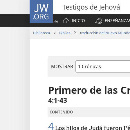
JW.ORG
Testigos de Jehová
INICIO
ENSEÑANZAS
Biblioteca
Biblias
Traducción del Nuevo Mundo 
MOSTRAR
Libro
de
la
Primero de las C
Biblia
4:1-43
CONTENIDO
4
Los hijos de Judá fueron Pé