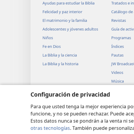
Ayudas para estudiar la Biblia
Tratados e i
Felicidad y paz interior
Catálogo de 
El matrimonio y la familia
Revistas
Adolescentes y jóvenes adultos
Guía de acti
Niños
Programas
Fe en Dios
Índices
La Biblia y la ciencia
Pautas
La Biblia y la historia
JW Broadcas
Videos
Música
Obras teatra
Configuración de privacidad
Lecturas dra
Biblia
Para que usted tenga la mejor experiencia p
funcione, y no se pueden rechazar. Puede ace
Estos datos nunca se pondrán a la venta ni se
otras tecnologías
. También puede personaliz
Copyright
© 2026 Watch Tower Bible and Tra