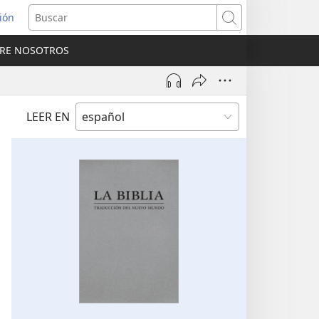
sión
Buscar
RE NOSOTROS
a
na)
LEER EN