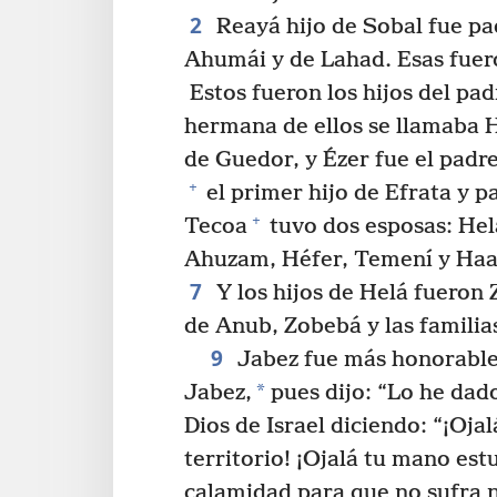
2
Reayá hijo de Sobal fue pa
Ahumái y de Lahad. Esas fueron
Estos fueron los hijos del pa
hermana de ellos se llamaba H
de Guedor, y Ézer fue el padre
+
el primer hijo de Efrata y p
+
Tecoa
tuvo dos esposas: Hel
Ahuzam, Héfer, Temení y Haaha
7
Y los hijos de Helá fueron 
de Anub, Zobebá y las familia
9
Jabez fue más honorable
*
Jabez,
pues dijo: “Lo he dado
Dios de Israel diciendo: “¡Oj
territorio! ¡Ojalá tu mano es
calamidad para que no sufra n