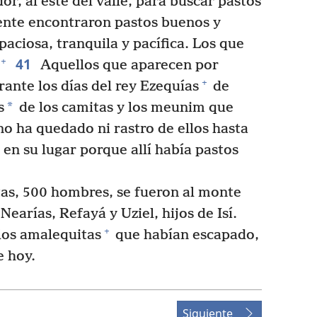
r, al este del valle, para buscar pastos
nte encontraron pastos buenos y
paciosa, tranquila y pacífica. Los que
41
+
Aquellos que aparecen por
+
rante los días del rey Ezequías
de
*
s
de los camitas y los meunim que
no ha quedado ni rastro de ellos hasta
n en su lugar porque allí había pastos
as, 500 hombres, se fueron al monte
Nearías, Refayá y Uziel, hijos de Isí.
+
los amalequitas
que habían escapado,
e hoy.
Siguiente