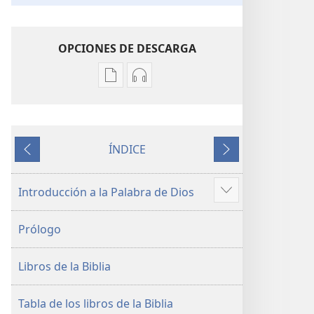
OPCIONES DE DESCARGA
Opciones
Opciones
de
de
descarga
descarga
de
de
ÍNDICE
publicaciones
audio
Anterior
Siguiente
La
La
Biblia.
Biblia.
Introducción a la Palabra de Dios
Mostrar
Traducción
Traducción
más
del
del
Prólogo
Nuevo
Nuevo
Mundo
Mundo
Libros de la Biblia
(revisión
(revisión
del
del
2019)
2019)
Tabla de los libros de la Biblia