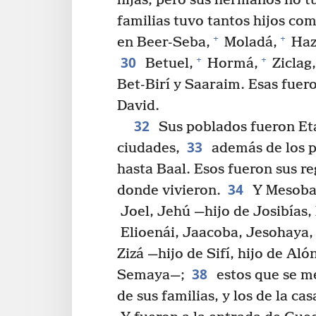
hijas; pero sus hermanos no t
familias tuvo tantos hijos co
+
+
en Beer-Seba,
Moladá,
Haz
30
+
+
Betuel,
Hormá,
Ziclag,
Bet-Birí y Saaraim. Esas fuer
David.
32
Sus poblados fueron Et
33
ciudades,
además de los p
hasta Baal. Esos fueron sus re
34
donde vivieron.
Y Mesobab
Joel, Jehú —hijo de Josibías, 
Elioenái, Jaacoba, Jesohaya, 
Zizá —hijo de Sifí, hijo de Aló
38
Semaya—;
estos que se m
de sus familias, y los de la c