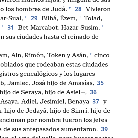
uvieron muchos hijos, y ninguna de sus
28
+
mo los hombres de Judá.
Vivieron
29
+
+
ar-Sual,
Bilhá, Ézem,
Tolad,
31
+
+
Bet-Marcabot, Hazar-Susim,
on sus ciudades hasta el reinado de
+
am, Ain, Rimón, Token y Asán,
cinco
oblados que rodeaban estas ciudades
gistros genealógicos y los lugares
35
, Jamlec, Josá hijo de Amasías,
36
hijo de Seraya, hijo de Asiel—,
37
Asaya, Adiel, Jesimiel, Benaya
y
n, hijo de Jedayá, hijo de Simrí, hijo de
encionan por nombre fueron los jefes
39
asa de sus antepasados aumentaron.