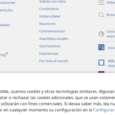
Solicite una visita
Vide
nvitaciones
nueva
Contáctenos
ventana)
artículos
Busc
Visitas a Betel
Reuniones
vidades
Conmemoración
Comu
inter
Asambleas anuales
Qué hacemos
Don
(abre
Experiencias
®
ting
una
nueva
Por todo el mundo
BIB
ventana)
(abre
Wat
una
JW L
nueva
les en audio
ventana)
matizadas de la
osible, usamos
cookies
y otras tecnologías similares. Alguna
ptar o rechazar las
cookies
adicionales, que se usan solamen
 utilizarán con fines comerciales. Si desea saber más, lea n
ar en cualquier momento su configuración en la
Configurac
ct Society of Pennsylvania.
CONDICIONES DE USO
|
POLÍTICA DE PRIVA