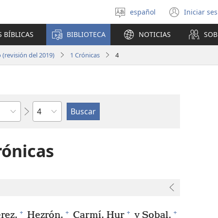
español
Iniciar se
Seleccionar
(abre
idioma
una
 BÍBLICAS
BIBLIOTECA
NOTICIAS
SOB
nuev
venta
(revisión del 2019)
1 Crónicas
4
Capítulo
rónicas
+
+
+
+
rez,
Hezrón,
Carmí, Hur
y Sobal.