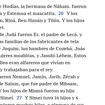
de Hodías, la hermana de Náham, fueron
20
ta y Estemoa el maacatita.
Y los
, Riná, Ben-Hanán y Tilón. Y los hijos
et.
de Judá fueron Er, el padre de Lecá, y
s familias de los fabricantes de tela
 Joquim, los hombres de Cozebá, Joás
ujeres moabitas, y Jasubí-Léhem. Estos
llos eran alfareros que vivían en
y trabajaban para el rey.
eron Nemuel, Jamín, Jarib, Zérah y
de Salum, que fue padre de Mibsam,
 los hijos de Mismá fueron su hijo
27
 Simeí.
Y Simeí tuvo 16 hijos y 6