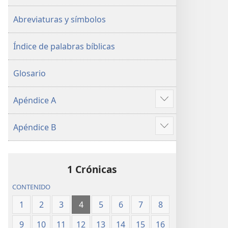
Abreviaturas y símbolos
Índice de palabras bíblicas
Glosario
Apéndice A
Mostrar
más
Apéndice B
Mostrar
más
1 Crónicas
CONTENIDO
1
2
3
4
5
6
7
8
9
10
11
12
13
14
15
16