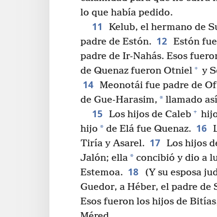
lo que había pedido.
11
Kelub, el hermano de Su
12
padre de Estón.
Estón fue
padre de Ir-Nahás. Esos fuero
+
de Quenaz fueron Otniel
y S
14
Meonotái fue padre de Ofr
*
de Gue-Harasim,
llamado así
15
+
Los hijos de Caleb
hijo
16
*
hijo
de Elá fue Quenaz.
L
17
Tiría y Asarel.
Los hijos d
*
Jalón; ella
concibió y dio a l
18
Estemoa.
(Y su esposa jud
Guedor, a Héber, el padre de S
Esos fueron los hijos de Bitías
Méred.