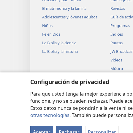
El matrimonio y la familia
Revistas
Adolescentes y jóvenes adultos
Guía de acti
Niños
Programas
Fe en Dios
Índices
La Biblia y la ciencia
Pautas
La Biblia y la historia
JW Broadcas
Videos
Música
Obras teatra
Configuración de privacidad
Lecturas dra
Biblia
Para que usted tenga la mejor experiencia p
funcione, y no se pueden rechazar. Puede ace
Estos datos nunca se pondrán a la venta ni se
otras tecnologías
. También puede personaliz
Copyright
© 2026 Watch Tower Bible and Tra
Aceptar
Rechazar
Personalizar