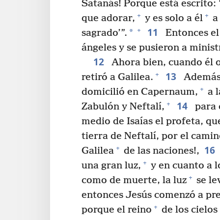
Satanás! Porque está escrito:
+
+
que adorar,
y es solo a él
a 
11
+
*
sagrado’”.
Entonces el 
ángeles y se pusieron a minist
12
Ahora bien, cuando él o
13
+
retiró a Galilea.
Además, 
+
domicilió en Capernaum,
a l
14
+
Zabulón y Neftalí,
para 
medio de Isaías el profeta, que
tierra de Neftalí, por el camin
16
+
Galilea
de las naciones!,
+
una gran luz,
y en cuanto a 
+
como de muerte, la luz
se le
entonces Jesús comenzó a pred
+
porque el reino
de los cielos