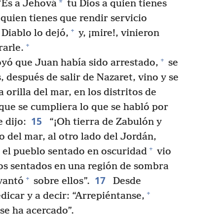
*
 ‘Es a Jehová
tu Dios a quien tienes
quien tienes que rendir servicio
+
Diablo lo dejó,
y, ¡mire!, vinieron
+
rarle.
+
yó que Juan había sido arrestado,
se
después de salir de Nazaret, vino y se
a orilla del mar, en los distritos de
que se cumpliera lo que se habló por
15
 dijo:
“¡Oh tierra de Zabulón y
o del mar, al otro lado del Jordán,
+
el pueblo sentado en oscuridad
vio
los sentados en una región de sombra
17
+
vantó
sobre ellos”.
Desde
+
icar y a decir: “Arrepiéntanse,
 se ha acercado”.