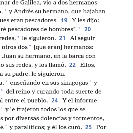
mar de Galilea, vio a dos hermanos:
+
,
y Andrés su hermano, que bajaban
19
pues eran pescadores.
Y les dijo:
20
+
aré pescadores de hombres”.
21
+
redes,
le siguieron.
Al seguir
+
a otros dos
[que eran] hermanos:
 Juan su hermano, en la barca con
22
sus redes, y los llamó.
Ellos,
a su padre, le siguieron.
+
+
a,
enseñando en sus sinagogas
y
*
del reino y curando toda suerte de
24
l entre el pueblo.
Y el informe
+
y le trajeron todos los que se
s por diversas dolencias y tormentos,
25
+
os
y paralíticos; y él los curó.
Por