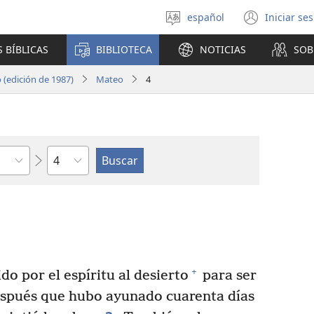
español
Iniciar se
Seleccionar
(abre
idioma
una
 BÍBLICAS
BIBLIOTECA
NOTICIAS
SOB
nuev
venta
(edición de 1987)
Mateo
4
Capítulo
+
o por el espíritu al desierto
para ser
spués que hubo ayunado cuarenta días