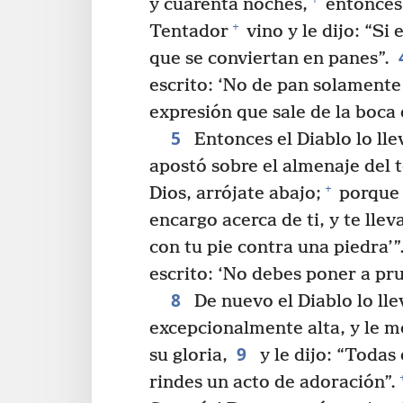
y cuarenta noches,
entonces 
+
Tentador
vino y le dijo: “Si 
que se conviertan en panes”.
escrito: ‘No de pan solamente
expresión que sale de la boca 
5
Entonces el Diablo lo lle
apostó sobre el almenaje del 
+
Dios, arrójate abajo;
porque e
encargo acerca de ti, y te ll
con tu pie contra una piedra’”
escrito: ‘No debes poner a pr
8
De nuevo el Diablo lo ll
excepcionalmente alta, y le m
9
su gloria,
y le dijo: “Todas 
rindes un acto de adoración”.