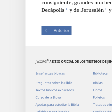
consiguiente, grandes muched
+
*
Decápolis
y de Jerusalén
y
Anterior
®
JW.ORG
/ SITIO OFICIAL DE LOS TESTIGOS DE J
Enseñanzas bíblicas
Biblioteca
Preguntas sobre la Biblia
Biblias
Textos bíblicos explicados
Libros
Curso de la Biblia
Folletos
Ayudas para estudiar la Biblia
Tratados e i
Felicidad y paz interior
Catálogo de 