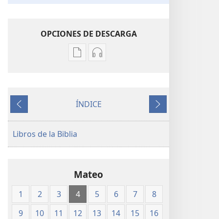
OPCIONES DE DESCARGA
Opciones
Opciones
de
de
descarga
descarga
de
de
ÍNDICE
publicaciones
audio
Anterior
Siguiente
Traducción
Traducción
del
del
Libros de la Biblia
Nuevo
Nuevo
Mundo
Mundo
de
de
Mateo
las
las
Santas
Santas
1
2
3
4
5
6
7
8
Escrituras
Escrituras
(edición
(edición
9
10
11
12
13
14
15
16