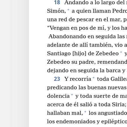
18
Andando a lo largo del 
+
Simón,
a quien llaman Pedro
una red de pescar en el mar, 
“Vengan en pos de mí, y los h
Abandonando en seguida las 
adelante de allí también, vio 
+
Santiago [hijo] de Zebedeo
y
Zebedeo su padre, remendando 
dejando en seguida la barca y 
23
+
Y recorría
toda Galile
predicando las buenas nuevas
+
dolencia
y toda suerte de ma
acerca de él salió a toda Siria;
+
hallaban mal,
los angustiado
los endemoniados y epiléptic