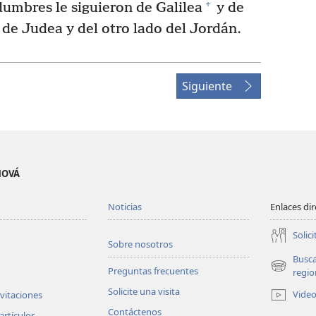
+
umbres le siguieron de Galilea
y de
 de Judea y del otro lado del Jordán.
Siguiente
EHOVÁ
Noticias
Enlaces di
Solici
Sobre nosotros
Busc
Preguntas frecuentes
(abre
regio
una
Solicite una visita
Vide
nvitaciones
nueva
Contáctenos
ventana)
artículos