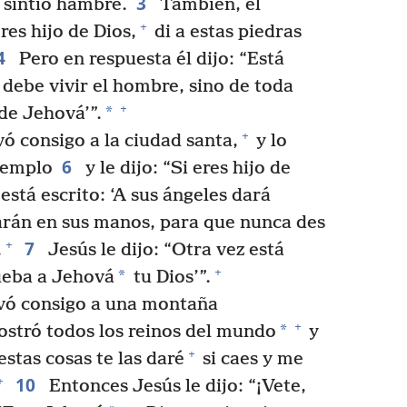
3
sintió hambre.
También, el
+
eres hijo de Dios,
di a estas piedras
4
Pero en respuesta él dijo: “Está
 debe vivir el hombre, sino de toda
+
*
de Jehová’”.
+
vó consigo a la ciudad santa,
y lo
6
templo
y le dijo: “Si eres hijo de
stá escrito: ‘A sus ángeles dará
evarán en sus manos, para que nunca des
7
+
.
Jesús le dijo: “Otra vez está
+
*
ueba a Jehová
tu Dios’”.
evó consigo a una montaña
+
*
ostró todos los reinos del mundo
y
+
estas cosas te las daré
si caes y me
10
+
Entonces Jesús le dijo: “¡Vete,