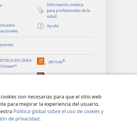
Información médica
ar
para profesionales de la
salud
nicados
Ayuda
nacionales
aciones
LIOTECA EN LÍNEA
®
JW Hub
(abre
chtower™
una
®
nueva
ibrary
Watchtower Library
ventana)
s
cookies
son necesarias para que el sitio web
te para mejorar la experiencia del usuario.
uestra
Política global sobre el uso de
cookies
y
ión de privacidad
.
CIDAD
|
CONFIGURACIÓN DE PRIVACIDAD