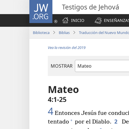
JW.ORG
Testigos de Jehová
INICIO
ENSEÑANZAS
Biblioteca
Biblias
Traducción del Nuevo Mundo 
Vea la revisión del 2019
MOSTRAR
Libro
de
la
Mateo
Biblia
4:1-25
4
Entonces Jesús fue conducid
2
+
tentado
por el Diablo.
De
+