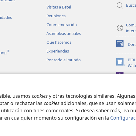
Busc
Visitas a Betel
Reuniones
vidades
Conmemoración
Comu
inter
Asambleas anuales
Qué hacemos
Don
(abre
Experiencias
®
ting
una
nueva
Por todo el mundo
BIB
ventana)
(abre
Wat
una
JW L
nueva
les en audio
ventana)
matizadas de la
osible, usamos
cookies
y otras tecnologías similares. Alguna
ptar o rechazar las
cookies
adicionales, que se usan solamen
 utilizarán con fines comerciales. Si desea saber más, lea n
ar en cualquier momento su configuración en la
Configurac
ct Society of Pennsylvania.
CONDICIONES DE USO
|
POLÍTICA DE PRIVA