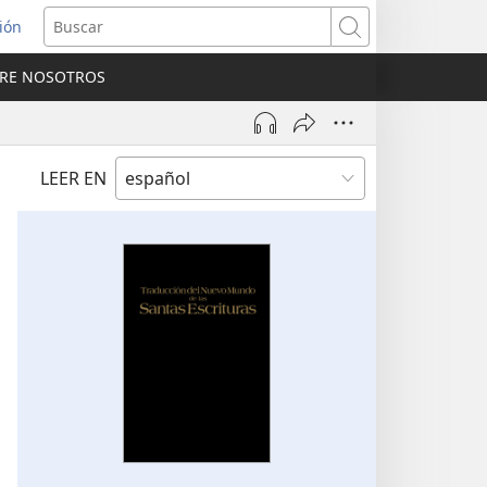
sión
Buscar
RE NOSOTROS
a
na)
LEER EN