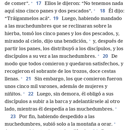
+
17
de comer”.
Ellos le dijeron: “No tenemos nada
+
18
aquí sino cinco panes y dos pescados”.
Él dijo:
19
“Tráiganmelos acá”.
Luego, habiendo mandado
a las muchedumbres que se reclinaran sobre la
hierba, tomó los cinco panes y los dos pescados, y,
+
mirando al cielo, dijo una bendición,
y, después de
partir los panes, los distribuyó a los discípulos, y los
+
20
discípulos a su vez a las muchedumbres.
De
modo que todos comieron y quedaron satisfechos, y
recogieron el sobrante de los trozos, doce cestas
+
21
llenas.
Sin embargo, los que comieron fueron
unos cinco mil varones, además de mujeres y
+
22
niñitos.
Luego, sin demora, él obligó a sus
discípulos a subir a la barca y adelantársele al otro
+
lado, mientras él despedía a las muchedumbres.
23
Por fin, habiendo despedido a las
+
muchedumbres, subió solo a la montaña a orar.