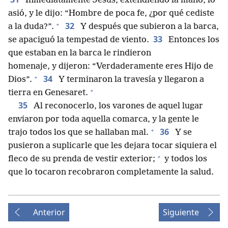
Inmediatamente Jesús, extendiendo la mano, lo
asió, y le dijo: “Hombre de poca fe, ¿por qué cediste
+
32
a la duda?”.
Y después que subieron a la barca,
33
se apaciguó la tempestad de viento.
Entonces los
que estaban en la barca le rindieron
homenaje, y dijeron: “Verdaderamente eres Hijo de
+
34
Dios”.
Y terminaron la travesía y llegaron a
+
tierra en Genesaret.
35
Al reconocerlo, los varones de aquel lugar
enviaron por toda aquella comarca, y la gente le
+
36
trajo todos los que se hallaban mal.
Y se
pusieron a suplicarle que les dejara tocar siquiera el
+
fleco de su prenda de vestir exterior;
y todos los
que lo tocaron recobraron completamente la salud.
Anterior
Siguiente