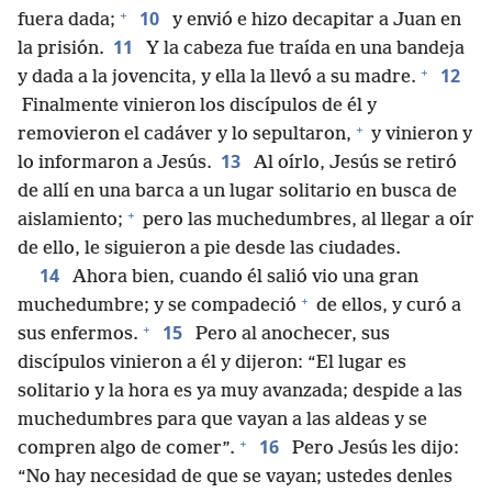
+
10
fuera dada;
y envió e hizo decapitar a Juan en
11
la prisión.
Y la cabeza fue traída en una bandeja
+
12
y dada a la jovencita, y ella la llevó a su madre.
Finalmente vinieron los discípulos de él y
+
removieron el cadáver y lo sepultaron,
y vinieron y
13
lo informaron a Jesús.
Al oírlo, Jesús se retiró
de allí en una barca a un lugar solitario en busca de
+
aislamiento;
pero las muchedumbres, al llegar a oír
de ello, le siguieron a pie desde las ciudades.
14
Ahora bien, cuando él salió vio una gran
+
muchedumbre; y se compadeció
de ellos, y curó a
+
15
sus enfermos.
Pero al anochecer, sus
discípulos vinieron a él y dijeron: “El lugar es
solitario y la hora es ya muy avanzada; despide a las
muchedumbres para que vayan a las aldeas y se
+
16
compren algo de comer”.
Pero Jesús les dijo:
“No hay necesidad de que se vayan; ustedes denles