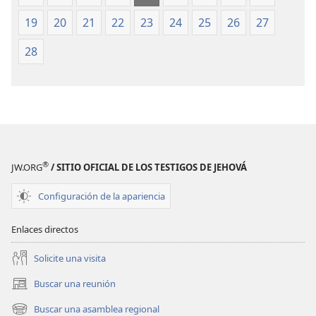
Escrituras
Escrituras
(edición
(edición
19
20
21
22
23
24
25
26
27
de 1987)
de 1987)
28
®
JW.ORG
/ SITIO OFICIAL DE LOS TESTIGOS DE JEHOVÁ
Configuración de la apariencia
Enlaces directos
Solicite una visita
Buscar una reunión
(abre
una
Buscar una asamblea regional
(abre