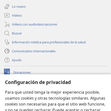
nueva
una
ventana)
Lo nuevo
nueva
ventana)
Videos
Videos con audiodescripciones
Buscar
Información médica para profesionales de la salud
Comunicados internacionales
Ayuda
Donaciones
(abre
una
Configuración de privacidad
nueva
BIBLIOTECA EN LÍNEA Watchtower™
(abre
ventana)
Para que usted tenga la mejor experiencia posible,
una
®
JW Hub
usamos
cookies
y otras tecnologías similares. Algunas
nueva
(abre
ventana)
cookies
son necesarias para que el sitio web funcione,
una
®
JW Library
nueva
y no se pueden rechazar. Puede aceptar o rechazar