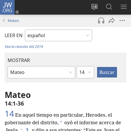
JW.ORG
Iniciar
sesión
Cambiar
Búsqueda
MO
(abre
idioma
en
ME
Mateo
una
del sitio
jw.org
nueva
LEER EN
ventana)
Vea la revisión del 2019
MOSTRAR
Capítulo
Libro
de
la
Mateo
Biblia
14:1-36
14
En aquel tiempo en particular, Herodes, el
*
gobernante del distrito,
oyó el informe acerca de
+
2
Jesús,
y dijo a sus sirvientes: “Este es Juan el