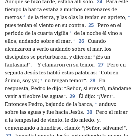
24
Aunque se hizo tarde, estaba allí solo.
Para este
tiempo la barca estaba a muchos centenares de
+
*
metros
de la tierra, y las olas la tenían en aprieto,
25
pues tenían el viento en su contra.
Pero en el
*
período de la cuarta vigilia
de la noche él vino a
+
26
ellos, andando sobre el mar.
Cuando
alcanzaron a verlo andando sobre el mar, los
discípulos se perturbaron, y dijeron: “¡Es un
+
27
fantasma!”.
Y clamaron en su temor.
Pero en
seguida Jesús les habló estas palabras: “Cobren
+
28
ánimo, soy yo;
no tengan temor”.
En
respuesta, Pedro le dijo: “Señor, si eres tú, mándame
29
venir a ti sobre las aguas”.
Él dijo: “¡Ven!”.
+
Entonces Pedro, bajando de la barca,
anduvo
30
sobre las aguas y fue hacia Jesús.
Pero al mirar
a la tempestad de viento, le dio miedo, y,
comenzando a hundirse, clamó: “¡Señor, sálvame!”.
31