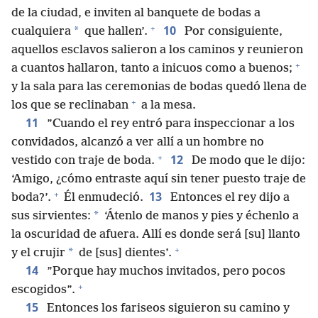
de la ciudad, e inviten al banquete de bodas a
+
10
*
cualquiera
que hallen’.
Por consiguiente,
aquellos esclavos salieron a los caminos y reunieron
+
a cuantos hallaron, tanto a inicuos como a buenos;
y la sala para las ceremonias de bodas quedó llena de
+
los que se reclinaban
a la mesa.
11
”Cuando el rey entró para inspeccionar a los
convidados, alcanzó a ver allí a un hombre no
+
12
vestido con traje de boda.
De modo que le dijo:
‘Amigo, ¿cómo entraste aquí sin tener puesto traje de
+
13
boda?’.
Él enmudeció.
Entonces el rey dijo a
*
sus sirvientes:
‘Átenlo de manos y pies y échenlo a
la oscuridad de afuera. Allí es donde será [su] llanto
+
*
y el crujir
de [sus] dientes’.
14
”Porque hay muchos invitados, pero pocos
+
escogidos”.
15
Entonces los fariseos siguieron su camino y