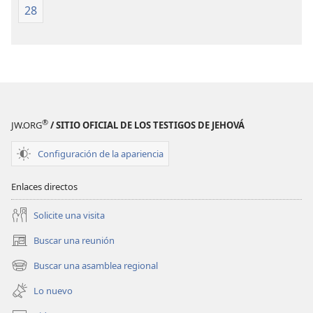
28
®
JW.ORG
/ SITIO OFICIAL DE LOS TESTIGOS DE JEHOVÁ
Configuración de la apariencia
Enlaces directos
Solicite una visita
Buscar una reunión
(abre
una
Buscar una asamblea regional
(abre
nueva
una
ventana)
Lo nuevo
nueva
ventana)