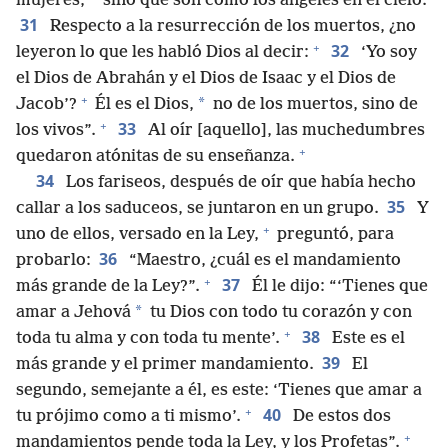
mujeres,
sino que son como los ángeles en el cielo.
31
Respecto a la resurrección de los muertos, ¿no
+
32
leyeron lo que les habló Dios al decir:
‘Yo soy
el Dios de Abrahán y el Dios de Isaac y el Dios de
+
*
Jacob’?
Él es el Dios,
no de los muertos, sino de
+
33
los vivos”.
Al oír [aquello], las muchedumbres
+
quedaron atónitas de su enseñanza.
34
Los fariseos, después de oír que había hecho
35
callar a los saduceos, se juntaron en un grupo.
Y
+
uno de ellos, versado en la Ley,
preguntó, para
36
probarlo:
“Maestro, ¿cuál es el mandamiento
+
37
más grande de la Ley?”.
Él le dijo: “‘Tienes que
*
amar a Jehová
tu Dios con todo tu corazón y con
+
38
toda tu alma y con toda tu mente’.
Este es el
39
más grande y el primer mandamiento.
El
segundo, semejante a él, es este: ‘Tienes que amar a
+
40
tu prójimo como a ti mismo’.
De estos dos
+
mandamientos pende toda la Ley, y los Profetas”.