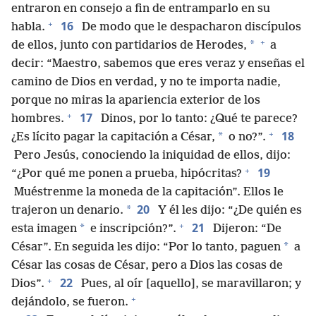
entraron en consejo a fin de entramparlo en su
+
16
habla.
De modo que le despacharon discípulos
+
*
de ellos, junto con partidarios de Herodes,
a
decir: “Maestro, sabemos que eres veraz y enseñas el
camino de Dios en verdad, y no te importa nadie,
porque no miras la apariencia exterior de los
+
17
hombres.
Dinos, por lo tanto: ¿Qué te parece?
+
18
*
¿Es lícito pagar la capitación a César,
o no?”.
Pero Jesús, conociendo la iniquidad de ellos, dijo:
+
19
“¿Por qué me ponen a prueba, hipócritas?
Muéstrenme la moneda de la capitación”. Ellos le
20
*
trajeron un denario.
Y él les dijo: “¿De quién es
+
21
*
esta imagen
e inscripción?”.
Dijeron: “De
*
César”. En seguida les dijo: “Por lo tanto, paguen
a
César las cosas de César, pero a Dios las cosas de
+
22
Dios”.
Pues, al oír [aquello], se maravillaron; y
+
dejándolo, se fueron.