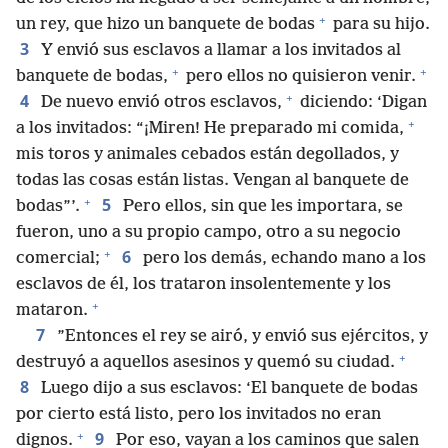
+
un rey, que hizo un banquete de bodas
para su hijo.
3
Y envió sus esclavos a llamar a los invitados al
+
+
banquete de bodas,
pero ellos no quisieron venir.
+
4
De nuevo envió otros esclavos,
diciendo: ‘Digan
+
a los invitados: “¡Miren! He preparado mi comida,
mis toros y animales cebados están degollados, y
todas las cosas están listas. Vengan al banquete de
+
5
bodas”’.
Pero ellos, sin que les importara, se
fueron, uno a su propio campo, otro a su negocio
+
6
comercial;
pero los demás, echando mano a los
esclavos de él, los trataron insolentemente y los
+
mataron.
7
”Entonces el rey se airó, y envió sus ejércitos, y
+
destruyó a aquellos asesinos y quemó su ciudad.
8
Luego dijo a sus esclavos: ‘El banquete de bodas
por cierto está listo, pero los invitados no eran
+
9
dignos.
Por eso, vayan a los caminos que salen