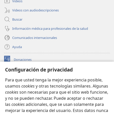
Videos
Videos con audiodescripciones
Buscar
Información médica para profesionales de la salud
Comunicados internacionales
Ayuda
Donaciones
(abre
una
Configuración de privacidad
nueva
BIBLIOTECA EN LÍNEA Watchtower™
(abre
ventana)
Para que usted tenga la mejor experiencia posible,
una
®
JW Hub
usamos
cookies
y otras tecnologías similares. Algunas
nueva
(abre
ventana)
cookies
son necesarias para que el sitio web funcione,
una
®
JW Library
nueva
y no se pueden rechazar. Puede aceptar o rechazar
ventana)
las
cookies
adicionales, que se usan solamente para
Watchtower Library
mejorar la experiencia del usuario. Estos datos nunca