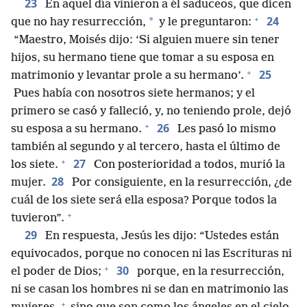
23
En aquel día vinieron a él saduceos, que dicen
+
24
*
que no hay resurrección,
y le preguntaron:
“Maestro, Moisés dijo: ‘Si alguien muere sin tener
hijos, su hermano tiene que tomar a su esposa en
+
25
matrimonio y levantar prole a su hermano’.
Pues había con nosotros siete hermanos; y el
primero se casó y falleció, y, no teniendo prole, dejó
+
26
su esposa a su hermano.
Les pasó lo mismo
también al segundo y al tercero, hasta el último de
+
27
los siete.
Con posterioridad a todos, murió la
28
mujer.
Por consiguiente, en la resurrección, ¿de
cuál de los siete será ella esposa? Porque todos la
+
tuvieron”.
29
En respuesta, Jesús les dijo: “Ustedes están
equivocados, porque no conocen ni las Escrituras ni
+
30
el poder de Dios;
porque, en la resurrección,
ni se casan los hombres ni se dan en matrimonio las
+