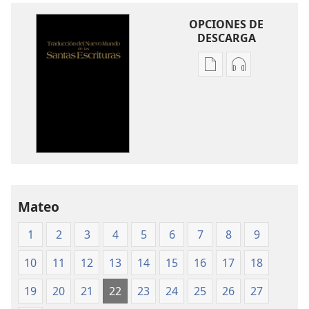
OPCIONES DE
DESCARGA
Opciones
Opciones
de
de
descarga
descarga
de
de
publicaciones
audio
Traducción
Traducción
del
del
Nuevo
Nuevo
Mundo
Mundo
Mateo
de
de
1
2
3
4
5
6
7
8
9
las
las
Santas
Santas
10
11
12
13
14
15
16
17
18
Escrituras
Escrituras
(edición
(edición
19
20
21
22
23
24
25
26
27
de 1987)
de 1987)