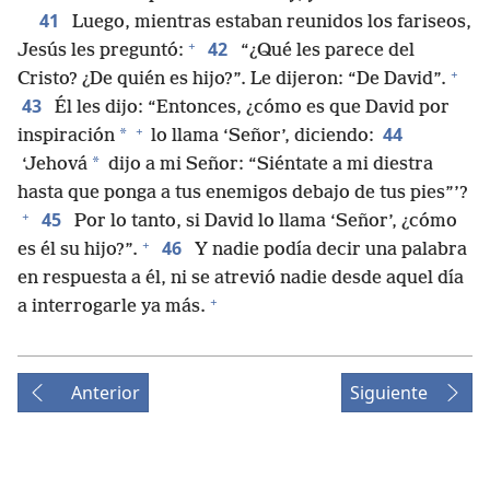
41
Luego, mientras estaban reunidos los fariseos,
+
42
Jesús les preguntó:
“¿Qué les parece del
+
Cristo? ¿De quién es hijo?”. Le dijeron: “De David”.
43
Él les dijo: “Entonces, ¿cómo es que David por
+
44
*
inspiración
lo llama ‘Señor’, diciendo:
*
‘Jehová
dijo a mi Señor: “Siéntate a mi diestra
hasta que ponga a tus enemigos debajo de tus pies”’?
+
45
Por lo tanto, si David lo llama ‘Señor’, ¿cómo
+
46
es él su hijo?”.
Y nadie podía decir una palabra
en respuesta a él, ni se atrevió nadie desde aquel día
+
a interrogarle ya más.
Anterior
Siguiente