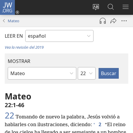
JW.ORG
Iniciar
sesión
Cambiar
Búsqueda
MO
(abre
idioma
en
ME
Mateo
una
del sitio
jw.org
nueva
LEER EN
ventana)
Vea la revisión del 2019
MOSTRAR
Capítulo
Libro
de
la
Mateo
Biblia
22:1-46
22
Tomando de nuevo la palabra, Jesús volvió a
+
2
hablarles con ilustraciones, diciendo:
“El reino
de los cielos ha llegado a ser semejante a un hombre,