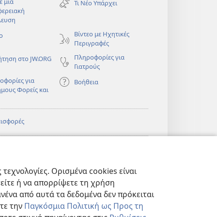
ε μια
Τι Νέο Υπάρχει
παράθυρο)
φερειακή
λευση
)
Βίντεο με Ηχητικές
ο
Περιγραφές
Πληροφορίες για
ήτηση στο JW.ORG
Γιατρούς
οφορίες για
Βοήθεια
ημους Φορείς και
εισφορές
)
ΔΙΚΤΥΑΚΗ
®
JW Hub
(ανοίγει
ΛΙΟΘΗΚΗ της
νέο
πιάς™
τεχνολογίες. Ορισμένα cookies είναι
παράθυρο)
)
Βιβλιοθήκη της
®
ibrary
τείτε ή να απορρίψετε τη χρήση
Σκοπιάς
νένα από αυτά τα δεδομένα δεν πρόκειται
στε την
Παγκόσμια Πολιτική ως Προς τη