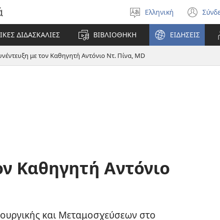
ά
Ελληνική
Σύνδ
Επιλέξτε
(αν
γλώσσα
νέο
ΙΚΕΣ ΔΙΔΑΣΚΑΛΙΕΣ
ΒΙΒΛΙΟΘΗΚΗ
ΕΙΔΗΣΕΙΣ
πα
υνέντευξη με τον Καθηγητή Αντόνιο Ντ. Πίνα, MD
ον Καθηγητή Αντόνιο
ιρουργικής και Μεταμοσχεύσεων στο