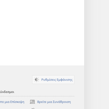
Ρυθμίσεις Εμφάνισης
Σύνδεσμοι
στε μια Επίσκεψη
Βρείτε μια Συνάθροιση
(ανοίγει
νέο