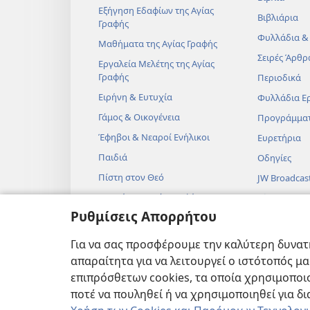
Εξήγηση Εδαφίων της Αγίας
Βιβλιάρια
Γραφής
Φυλλάδια &
Μαθήματα της Αγίας Γραφής
Σειρές Άρθρ
Εργαλεία Μελέτης της Αγίας
Γραφής
Περιοδικά
Ειρήνη & Ευτυχία
Φυλλάδια Ε
Γάμος & Οικογένεια
Προγράμμα
Έφηβοι & Νεαροί Ενήλικοι
Ευρετήρια
Παιδιά
Οδηγίες
Πίστη στον Θεό
JW Broadcas
Επιστήμη & Αγία Γραφή
Βίντεο
Ρυθμίσεις Απορρήτου
Ιστορία & Αγία Γραφή
Μουσική
Ηχητικά Δρ
Για να σας προσφέρουμε την καλύτερη δυνατή
Δραματοποιη
απαραίτητα για να λειτουργεί ο ιστότοπός μ
Αναγνώσεις
επιπρόσθετων cookies, τα οποία χρησιμοποιο
ποτέ να πουληθεί ή να χρησιμοποιηθεί για δ