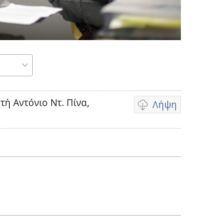
ωγή
τή Αντόνιο Ντ. Πίνα,
Λήψη
Επιλογές
λήψης
βίντεο