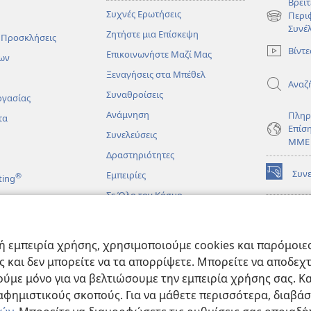
Βρείτ
Συχνές Ερωτήσεις
Περι
(ανοίγει
Συνέ
Ζητήστε μια Επίσκεψη
νέο
 Προσκλήσεις
παράθυρο
Βίντε
Επικοινωνήστε Μαζί Μας
ων
Ξεναγήσεις στα Μπέθελ
Αναζ
Συναθροίσεις
ργασίας
Ανάμνηση
Πληρ
τα
Επίσ
Συνελεύσεις
ΜΜΕ
Δραστηριότητες
Συν
Εμπειρίες
®
ting
(ανοίγει
νέο
Σε Όλο τον Κόσμο
παράθυρο
ΔΙΑ
ΒΙΒ
(ανοίγει
Σκο
άματα
νέο
 εμπειρία χρήσης, χρησιμοποιούμε cookies και παρόμοιες 
παράθυρο
JW L
μένες Βιβλικές
ας και δεν μπορείτε να τα απορρίψετε. Μπορείτε να αποδεχ
ύμε μόνο για να βελτιώσουμε την εμπειρία χρήσης σας. Κα
ιαφημιστικούς σκοπούς. Για να μάθετε περισσότερα, διαβά