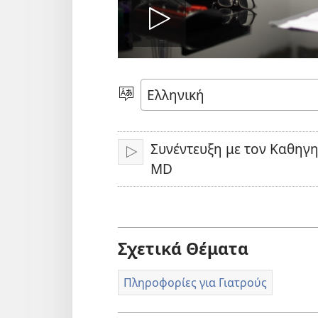
Αναπαραγ
βίντεο
Επιλέξτε
Γλώσσα
Συνέντευξη με τον Καθηγη
Αναπαραγωγή
MD
Σχετικά Θέματα
Πληροφορίες για Γιατρούς