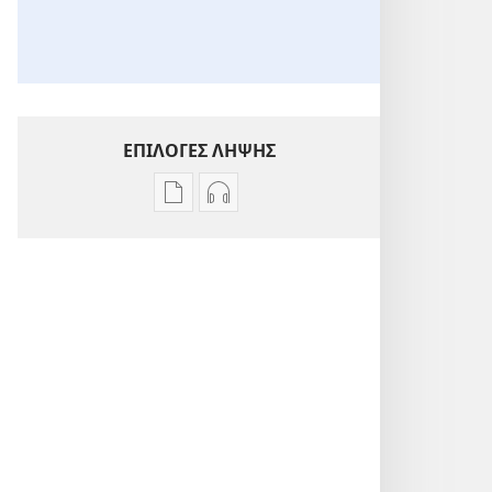
ΕΠΙΛΟΓΕΣ ΛΗΨΗΣ
Επιλογές
Επιλογές
λήψης
λήψης
εκδόσεων
ηχογραφήσεων
ΞΥΠΝΑ!
ΞΥΠΝΑ!
Ένας
Ένας
Μοναδικός
Μοναδικός
Ιστότοπος
Ιστότοπος