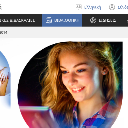
ά
Ελληνική
Σύνδ
Επιλέξτε
(αν
γλώσσα
νέο
ΙΚΕΣ ΔΙΔΑΣΚΑΛΙΕΣ
ΒΙΒΛΙΟΘΗΚΗ
ΕΙΔΗΣΕΙΣ
πα
2014