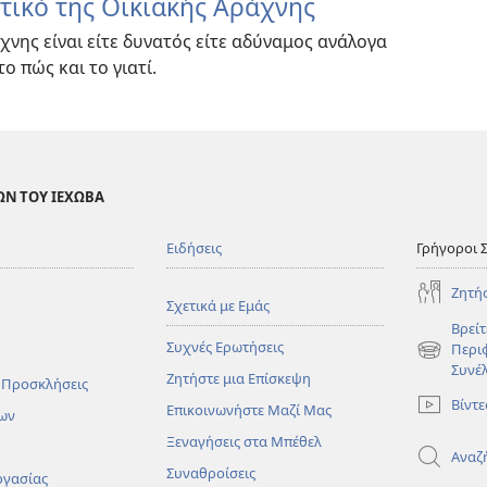
τικό της Οικιακής Αράχνης
χνης είναι είτε δυνατός είτε αδύναμος ανάλογα
το πώς και το γιατί.
ΩΝ ΤΟΥ ΙΕΧΩΒΑ
Ειδήσεις
Γρήγοροι 
Ζητή
Σχετικά με Εμάς
Βρείτ
Συχνές Ερωτήσεις
Περι
(ανοίγει
Συνέ
Ζητήστε μια Επίσκεψη
νέο
 Προσκλήσεις
παράθυρο
Βίντε
Επικοινωνήστε Μαζί Μας
ων
Ξεναγήσεις στα Μπέθελ
Αναζ
Συναθροίσεις
ργασίας