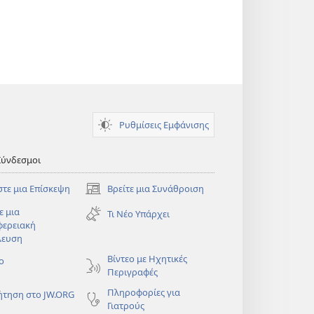
Ρυθμίσεις Εμφάνισης
Σύνδεσμοι
στε μια Επίσκεψη
Βρείτε μια Συνάθροιση
(ανοίγει
νέο
ε μια
Τι Νέο Υπάρχει
παράθυρο)
φερειακή
λευση
)
Βίντεο με Ηχητικές
ο
Περιγραφές
Πληροφορίες για
ήτηση στο JW.ORG
Γιατρούς