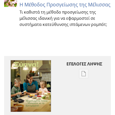
Η Μέθοδος Προσγείωσης της Μέλισσας
Τι καθιστά τη μέθοδο προσγείωσης της
μέλισσας ιδανική για να εφαρμοστεί σε
συστήματα κατεύθυνσης ιπτάμενων ρομπότ;
ΕΠΙΛΟΓΕΣ ΛΗΨΗΣ
Επιλογές
λήψης
εκδόσεων
ΞΥΠΝΑ!
Μεμονωμένοι
Γονείς
—