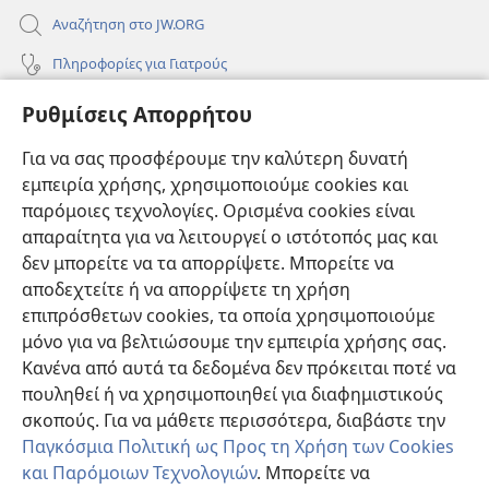
Αναζήτηση στο JW.ORG
Πληροφορίες για Γιατρούς
Πληροφορίες για Επίσημους Φορείς και ΜΜΕ
Ρυθμίσεις Απορρήτου
Βοήθεια
Για να σας προσφέρουμε την καλύτερη δυνατή
εμπειρία χρήσης, χρησιμοποιούμε cookies και
Συνεισφορές
(ανοίγει
παρόμοιες τεχνολογίες. Ορισμένα cookies είναι
νέο
απαραίτητα για να λειτουργεί ο ιστότοπός μας και
παράθυρο)
ΔΙΑΔΙΚΤΥΑΚΗ ΒΙΒΛΙΟΘΗΚΗ της Σκοπιάς™
δεν μπορείτε να τα απορρίψετε. Μπορείτε να
(ανοίγει
αποδεχτείτε ή να απορρίψετε τη χρήση
νέο
®
JW Hub
παράθυρο)
επιπρόσθετων cookies, τα οποία χρησιμοποιούμε
(ανοίγει
νέο
μόνο για να βελτιώσουμε την εμπειρία χρήσης σας.
®
JW Library
παράθυρο)
Κανένα από αυτά τα δεδομένα δεν πρόκειται ποτέ να
πουληθεί ή να χρησιμοποιηθεί για διαφημιστικούς
Βιβλιοθήκη της Σκοπιάς
σκοπούς. Για να μάθετε περισσότερα, διαβάστε την
Παγκόσμια Πολιτική ως Προς τη Χρήση των Cookies
και Παρόμοιων Τεχνολογιών
. Μπορείτε να