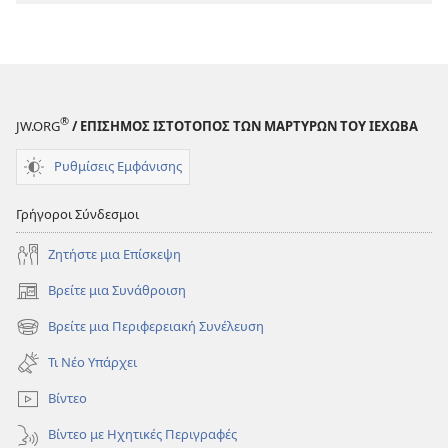
Μπορείτε
να
τα
Καταφέρετε!
®
JW.ORG
/ ΕΠΙΣΗΜΟΣ ΙΣΤΟΤΟΠΟΣ ΤΩΝ ΜΑΡΤΥΡΩΝ ΤΟΥ ΙΕΧΩΒΑ
Ρυθμίσεις Εμφάνισης
Γρήγοροι Σύνδεσμοι
Ζητήστε μια Επίσκεψη
Βρείτε μια Συνάθροιση
(ανοίγει
νέο
Βρείτε μια Περιφερειακή Συνέλευση
(ανοίγει
παράθυρο)
νέο
Τι Νέο Υπάρχει
παράθυρο)
Βίντεο
Βίντεο με Ηχητικές Περιγραφές