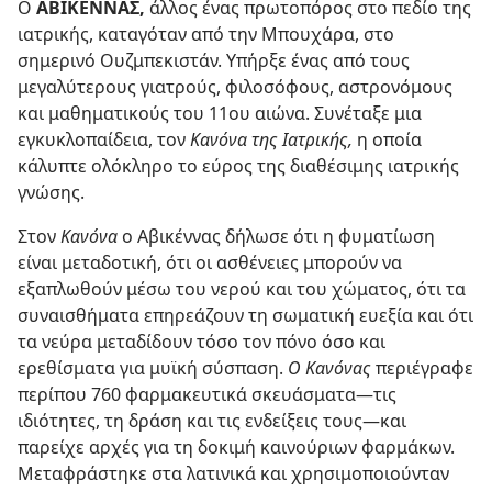
Ο
ΑΒΙΚΕΝΝΑΣ,
άλλος ένας πρωτοπόρος στο πεδίο της
ιατρικής, καταγόταν από την Μπουχάρα, στο
σημερινό Ουζμπεκιστάν. Υπήρξε ένας από τους
μεγαλύτερους γιατρούς, φιλοσόφους, αστρονόμους
και μαθηματικούς του 11ου αιώνα. Συνέταξε μια
εγκυκλοπαίδεια, τον
Κανόνα της Ιατρικής,
η οποία
κάλυπτε ολόκληρο το εύρος της διαθέσιμης ιατρικής
γνώσης.
Στον
Κανόνα
ο Αβικέννας δήλωσε ότι η φυματίωση
είναι μεταδοτική, ότι οι ασθένειες μπορούν να
εξαπλωθούν μέσω του νερού και του χώματος, ότι τα
συναισθήματα επηρεάζουν τη σωματική ευεξία και ότι
τα νεύρα μεταδίδουν τόσο τον πόνο όσο και
ερεθίσματα για μυϊκή σύσπαση.
Ο Κανόνας
περιέγραφε
περίπου 760 φαρμακευτικά σκευάσματα​—τις
ιδιότητες, τη δράση και τις ενδείξεις τους—​και
παρείχε αρχές για τη δοκιμή καινούριων φαρμάκων.
Μεταφράστηκε στα λατινικά και χρησιμοποιούνταν