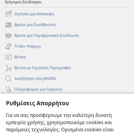
Γρήγοροι Σύνδεσμοι
Ζητήστε μια Επίσκεψη
Βρείτε μια Συνάθροιση
(ανοίγει
νέο
Βρείτε μια Περιφερειακή Συνέλευση
(ανοίγει
παράθυρο)
νέο
Τι Νέο Υπάρχει
παράθυρο)
Βίντεο
Βίντεο με Ηχητικές Περιγραφές
Αναζήτηση στο JW.ORG
Πληροφορίες για Γιατρούς
Πληροφορίες για Επίσημους Φορείς και ΜΜΕ
Ρυθμίσεις Απορρήτου
Βοήθεια
Για να σας προσφέρουμε την καλύτερη δυνατή
εμπειρία χρήσης, χρησιμοποιούμε cookies και
Συνεισφορές
(ανοίγει
παρόμοιες τεχνολογίες. Ορισμένα cookies είναι