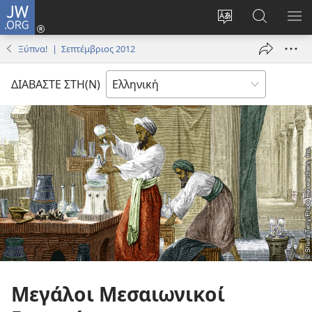
JW.ORG
Σύνδεση
(ανοίγει
Αλλαγή
Αναζήτησ
ΕΜ
νέο
γλώσσας
στο
ΜΕ
Ξύπνα! | Σεπτέμβριος 2012
παράθυρο)
ιστότοπου
JW.ORG
ΔΙΑΒΑΣΤΕ ΣΤΗ(Ν)
Μεγάλοι Μεσαιωνικοί