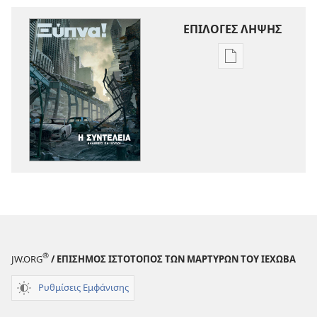
ΕΠΙΛΟΓΕΣ ΛΗΨΗΣ
Επιλογές
λήψης
εκδόσεων
ΞΥΠΝΑ!
Η
Συντέλεια
—
Αλήθειες
και
Μύθοι
®
JW.ORG
/ ΕΠΙΣΗΜΟΣ ΙΣΤΟΤΟΠΟΣ ΤΩΝ ΜΑΡΤΥΡΩΝ ΤΟΥ ΙΕΧΩΒΑ
Ρυθμίσεις Εμφάνισης