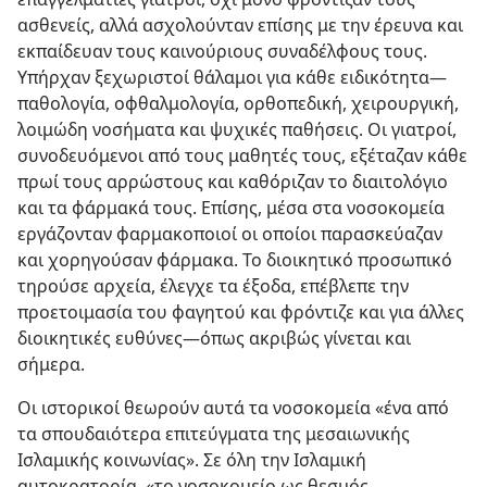
ασθενείς, αλλά ασχολούνταν επίσης με την έρευνα και
εκπαίδευαν τους καινούριους συναδέλφους τους.
Υπήρχαν ξεχωριστοί θάλαμοι για κάθε ειδικότητα​—
παθολογία, οφθαλμολογία, ορθοπεδική, χειρουργική,
λοιμώδη νοσήματα και ψυχικές παθήσεις. Οι γιατροί,
συνοδευόμενοι από τους μαθητές τους, εξέταζαν κάθε
πρωί τους αρρώστους και καθόριζαν το διαιτολόγιο
και τα φάρμακά τους. Επίσης, μέσα στα νοσοκομεία
εργάζονταν φαρμακοποιοί οι οποίοι παρασκεύαζαν
και χορηγούσαν φάρμακα. Το διοικητικό προσωπικό
τηρούσε αρχεία, έλεγχε τα έξοδα, επέβλεπε την
προετοιμασία του φαγητού και φρόντιζε και για άλλες
διοικητικές ευθύνες​—όπως ακριβώς γίνεται και
σήμερα.
Οι ιστορικοί θεωρούν αυτά τα νοσοκομεία «ένα από
τα σπουδαιότερα επιτεύγματα της μεσαιωνικής
Ισλαμικής κοινωνίας». Σε όλη την Ισλαμική
αυτοκρατορία, «το νοσοκομείο ως θεσμός