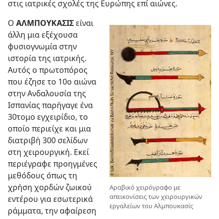
στις ιατρικές σχολές της Ευρώπης επί αιώνες.
Ο
ΑΛΜΠΟΥΚΑΣΙΣ
είναι
άλλη μια εξέχουσα
φυσιογνωμία στην
ιστορία της ιατρικής.
Αυτός ο πρωτοπόρος
που έζησε το 10ο αιώνα
στην Ανδαλουσία της
Ισπανίας παρήγαγε ένα
30τομο εγχειρίδιο, το
οποίο περιείχε και μια
διατριβή 300 σελίδων
στη χειρουργική. Εκεί
περιέγραφε προηγμένες
μεθόδους όπως τη
χρήση χορδών ζωικού
Αραβικό χειρόγραφο με
απεικονίσεις των χειρουργικών
εντέρου για εσωτερικά
εργαλείων του Αλμπουκασίς
ράμματα, την αφαίρεση