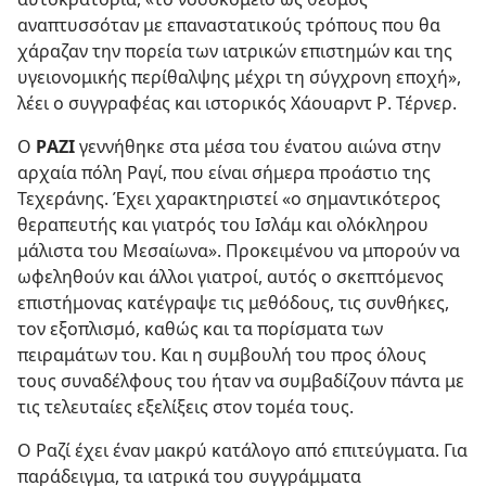
αναπτυσσόταν με επαναστατικούς τρόπους που θα
χάραζαν την πορεία των ιατρικών επιστημών και της
υγειονομικής περίθαλψης μέχρι τη σύγχρονη εποχή»,
λέει ο συγγραφέας και ιστορικός Χάουαρντ Ρ. Τέρνερ.
Ο
ΡΑΖΙ
γεννήθηκε στα μέσα του ένατου αιώνα στην
αρχαία πόλη Ραγί, που είναι σήμερα προάστιο της
Τεχεράνης. Έχει χαρακτηριστεί «ο σημαντικότερος
θεραπευτής και γιατρός του Ισλάμ και ολόκληρου
μάλιστα του Μεσαίωνα». Προκειμένου να μπορούν να
ωφεληθούν και άλλοι γιατροί, αυτός ο σκεπτόμενος
επιστήμονας κατέγραψε τις μεθόδους, τις συνθήκες,
τον εξοπλισμό, καθώς και τα πορίσματα των
πειραμάτων του. Και η συμβουλή του προς όλους
τους συναδέλφους του ήταν να συμβαδίζουν πάντα με
τις τελευταίες εξελίξεις στον τομέα τους.
Ο Ραζί έχει έναν μακρύ κατάλογο από επιτεύγματα. Για
παράδειγμα, τα ιατρικά του συγγράμματα