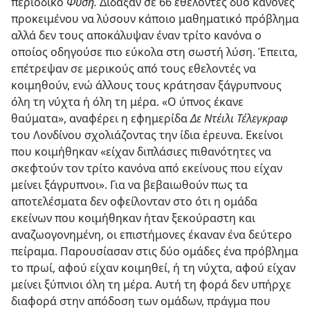
περιοδικό
Φύση.
Δίδαξαν σε 66 εθελοντές δύο κανόνες
προκειμένου να λύσουν κάποιο μαθηματικό πρόβλημα
αλλά δεν τους αποκάλυψαν έναν τρίτο κανόνα ο
οποίος οδηγούσε πιο εύκολα στη σωστή λύση. Έπειτα,
επέτρεψαν σε μερικούς από τους εθελοντές να
κοιμηθούν, ενώ άλλους τους κράτησαν ξάγρυπνους
όλη τη νύχτα ή όλη τη μέρα. «Ο ύπνος έκανε
θαύματα», αναφέρει η εφημερίδα
Δε Ντέιλι Τέλεγκραφ
του Λονδίνου σχολιάζοντας την ίδια έρευνα. Εκείνοι
που κοιμήθηκαν «είχαν διπλάσιες πιθανότητες να
σκεφτούν τον τρίτο κανόνα από εκείνους που είχαν
μείνει ξάγρυπνοι». Για να βεβαιωθούν πως τα
αποτελέσματα δεν οφείλονταν στο ότι η ομάδα
εκείνων που κοιμήθηκαν ήταν ξεκούραστη και
αναζωογονημένη, οι επιστήμονες έκαναν ένα δεύτερο
πείραμα. Παρουσίασαν στις δύο ομάδες ένα πρόβλημα
το πρωί, αφού είχαν κοιμηθεί, ή τη νύχτα, αφού είχαν
μείνει ξύπνιοι όλη τη μέρα. Αυτή τη φορά δεν υπήρχε
διαφορά στην απόδοση των ομάδων, πράγμα που