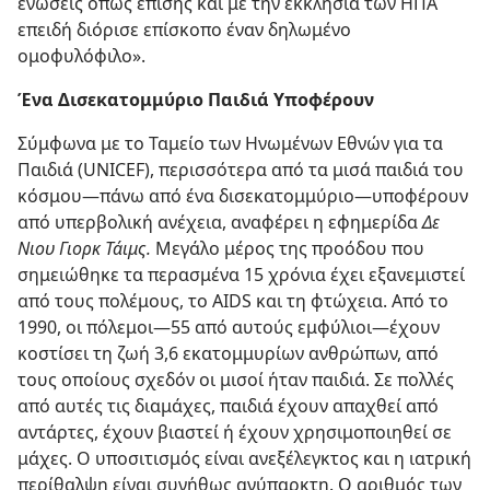
ενώσεις όπως επίσης και με την εκκλησία των ΗΠΑ
επειδή διόρισε επίσκοπο έναν δηλωμένο
ομοφυλόφιλο».
Ένα Δισεκατομμύριο Παιδιά Υποφέρουν
Σύμφωνα με το Ταμείο των Ηνωμένων Εθνών για τα
Παιδιά (UNICEF), περισσότερα από τα μισά παιδιά του
κόσμου​—πάνω από ένα δισεκατομμύριο—​υποφέρουν
από υπερβολική ανέχεια, αναφέρει η εφημερίδα
Δε
Νιου Γιορκ Τάιμς.
Μεγάλο μέρος της προόδου που
σημειώθηκε τα περασμένα 15 χρόνια έχει εξανεμιστεί
από τους πολέμους, το AIDS και τη φτώχεια. Από το
1990, οι πόλεμοι​—55 από αυτούς εμφύλιοι—​έχουν
κοστίσει τη ζωή 3,6 εκατομμυρίων ανθρώπων, από
τους οποίους σχεδόν οι μισοί ήταν παιδιά. Σε πολλές
από αυτές τις διαμάχες, παιδιά έχουν απαχθεί από
αντάρτες, έχουν βιαστεί ή έχουν χρησιμοποιηθεί σε
μάχες. Ο υποσιτισμός είναι ανεξέλεγκτος και η ιατρική
περίθαλψη είναι συνήθως ανύπαρκτη. Ο αριθμός των