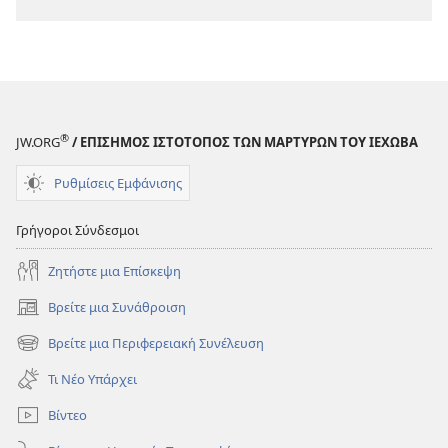
λήψης
εκδόσεων
ΠΕΡΙΟΔΙΚΑ
8 Σεπτεμβρίου
2005
®
JW.ORG
/ ΕΠΙΣΗΜΟΣ ΙΣΤΟΤΟΠΟΣ ΤΩΝ ΜΑΡΤΥΡΩΝ ΤΟΥ ΙΕΧΩΒΑ
Ρυθμίσεις Εμφάνισης
Γρήγοροι Σύνδεσμοι
Ζητήστε μια Επίσκεψη
Βρείτε μια Συνάθροιση
(ανοίγει
νέο
Βρείτε μια Περιφερειακή Συνέλευση
(ανοίγει
παράθυρο)
νέο
Τι Νέο Υπάρχει
παράθυρο)
Βίντεο