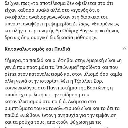
δείχνει πως «το αποτέλεσμα δεν οφείλεται στο ότι
είχαν καθαρό μυαλό αλλά στο γεγονός ότι ο
εγκέφαλος αναδιοργανωνόταν στη διάρκεια του
ύπνου», αναφέρει η εφημερίδα
Δε Τάιμς.
«Επομένως»,
καταλήγει ο ερευνητής Δρ Ούλριχ Βάγκνερ, «ο ύπνος
δρα ως δημιουργική διαδικασία μάθησης».
Καταναλωτισμός και Παιδιά
Σήμερα, τα παιδιά και οι έφηβοι στην Αμερική είναι «η
γενιά που προτιμάει τα “επώνυμα” προϊόντα και που
ρέπει στον καταναλωτισμό και στον υλισμό όσο καμία
άλλη γενιά στην ιστορία», λέει η Τζούλιετ Σορ,
κοινωνιολόγος στο Πανεπιστήμιο της Βοστώνης η
οποία έχει μελετήσει την επίδραση του
καταναλωτισμού στα παιδιά. Ανάμεσα στα
συμπτώματα του καταναλωτισμού είναι και το ότι τα
παιδιά «νιώθουν έντονη ανησυχία για την εμφάνιση
και τα ρούχα τους, αποκτούν ψύχωση με τις