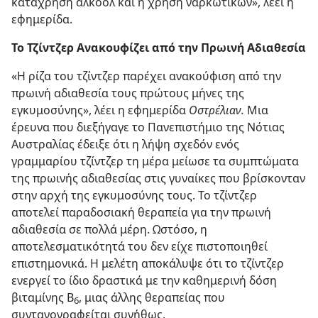
κατάχρηση αλκοόλ και η χρήση ναρκωτικών», λέει η
εφημερίδα.
Το Τζίντζερ Ανακουφίζει από την Πρωινή Αδιαθεσία
«Η ρίζα του τζίντζερ παρέχει ανακούφιση από την
πρωινή αδιαθεσία τους πρώτους μήνες της
εγκυμοσύνης», λέει η εφημερίδα
Οστρέλιαν.
Μια
έρευνα που διεξήγαγε το Πανεπιστήμιο της Νότιας
Αυστραλίας έδειξε ότι η λήψη σχεδόν ενός
γραμμαρίου τζίντζερ τη μέρα μείωσε τα συμπτώματα
της πρωινής αδιαθεσίας στις γυναίκες που βρίσκονταν
στην αρχή της εγκυμοσύνης τους. Το τζίντζερ
αποτελεί παραδοσιακή θεραπεία για την πρωινή
αδιαθεσία σε πολλά μέρη. Ωστόσο, η
αποτελεσματικότητά του δεν είχε πιστοποιηθεί
επιστημονικά. Η μελέτη αποκάλυψε ότι το τζίντζερ
ενεργεί το ίδιο δραστικά με την καθημερινή δόση
βιταμίνης B
, μιας άλλης θεραπείας που
6
συνταγογραφείται συνήθως.