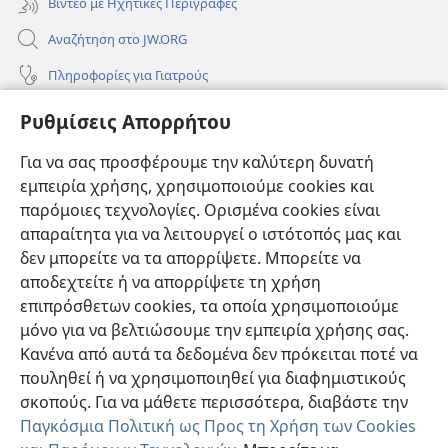
Βίντεο με Ηχητικές Περιγραφές
Αναζήτηση στο JW.ORG
Πληροφορίες για Γιατρούς
Πληροφορίες για Επίσημους Φορείς και ΜΜΕ
Ρυθμίσεις Απορρήτου
Βοήθεια
Για να σας προσφέρουμε την καλύτερη δυνατή
εμπειρία χρήσης, χρησιμοποιούμε cookies και
Συνεισφορές
(ανοίγει
παρόμοιες τεχνολογίες. Ορισμένα cookies είναι
νέο
απαραίτητα για να λειτουργεί ο ιστότοπός μας και
παράθυρο)
ΔΙΑΔΙΚΤΥΑΚΗ ΒΙΒΛΙΟΘΗΚΗ της Σκοπιάς™
δεν μπορείτε να τα απορρίψετε. Μπορείτε να
(ανοίγει
αποδεχτείτε ή να απορρίψετε τη χρήση
νέο
®
JW Hub
παράθυρο)
επιπρόσθετων cookies, τα οποία χρησιμοποιούμε
(ανοίγει
νέο
μόνο για να βελτιώσουμε την εμπειρία χρήσης σας.
®
JW Library
παράθυρο)
Κανένα από αυτά τα δεδομένα δεν πρόκειται ποτέ να
πουληθεί ή να χρησιμοποιηθεί για διαφημιστικούς
Βιβλιοθήκη της Σκοπιάς
σκοπούς. Για να μάθετε περισσότερα, διαβάστε την
Παγκόσμια Πολιτική ως Προς τη Χρήση των Cookies