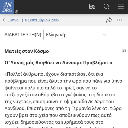
JW.ORG
Σύνδεση
(ανοίγει
Αλλαγή
Αναζήτησ
ΕΜ
νέο
γλώσσας
στο
ΜΕ
Ξύπνα! | 8 Σεπτεμβρίου 2005
παράθυρο)
ιστότοπου
JW.ORG
ΔΙΑΒΑΣΤΕ ΣΤΗ(Ν)
Ματιές στον Κόσμο
Ο Ύπνος μάς Βοηθάει να Λύνουμε Προβλήματα
«Πολλοί άνθρωποι έχουν διαπιστώσει ότι ένα
πρόβλημα που είναι άλυτο την ώρα που πάνε για ύπνο
φαίνεται πολύ πιο απλό το πρωί, σαν να το
επεξεργαζόταν αθόρυβα ο εγκέφαλος στη διάρκεια
της νύχτας», επισημαίνει η εφημερίδα
Δε Τάιμς
του
Λονδίνου. Επιστήμονες από τη Γερμανία λένε ότι τώρα
έχουν βρει στοιχεία που αποδεικνύουν πως αυτό
ισχύει, δημοσιεύοντας τα ευρήματά τους στο