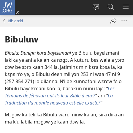
JW.ORG
Kɔnti
yɛlɛ
Kaan
A
TI
(ouvre
yɛlɛma
ɲini
BA
Biblotɛki
une
JW.ORG
YIR
nouvelle
kan
Bibuluw
fenêtre)
Bibulu: Duniɲa kura bayɛlɛmani
ye Bibulu bayɛlɛmani
lakika ye ani a kalan ka nɔgɔ. A kuturu bɛɛ wala a yɔrɔ
dɔw be sɔrɔ kaan
344
la. Jatiminɛ min kɛra kɔsa la, ka
kɛɲɛ n’o ye, o Bibulu deen miliyɔn 253 ni waa 47 ni 9
(
257 854 271
) lo dilanna. N’i be kunnafoni wɛrɛw fɛ o
Bibulu bayɛlɛmani koo la, barokun nunu lajɛ:
“
Les
Témoins de Jéhovah ont-ils leur Bible à eux?
”
ani
“
La
Traduction du monde nouveau est-elle exacte?
”
Mɔgɔw ka teli ka Bibulu wɛrɛ minw kalan, sira dira an
ma k’u labila mɔgɔw ye kaan dɔw la.