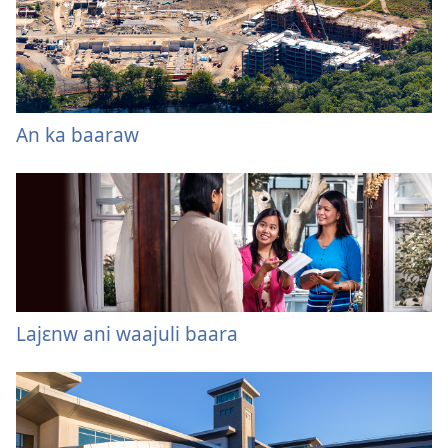
An ka baaraw
Lajɛnw ani waajuli baara