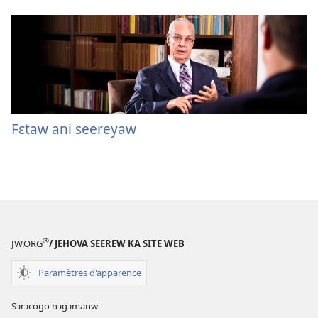
Fɛtaw ani seereyaw
®
JW.ORG
/ JEHOVA SEEREW KA SITE WEB
Paramètres d'apparence
Sɔrɔcogo nɔgɔmanw