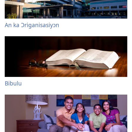
An ka Ɔriganisasiyɔn
Bibulu