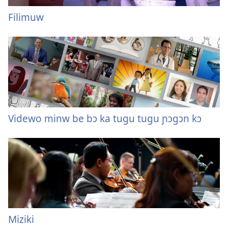
Filimuw
Videwo minw be bɔ ka tugu tugu ɲɔgɔn kɔ
Miziki