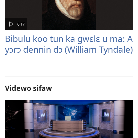
6:17
Bibulu koo tun ka gwɛlɛ u ma: A
yɔrɔ dennin dɔ (William Tyndale)
Videwo sifaw