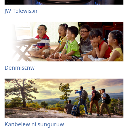
JW Telewisɔn
Denmisɛnw
Kanbelew ni sunguruw