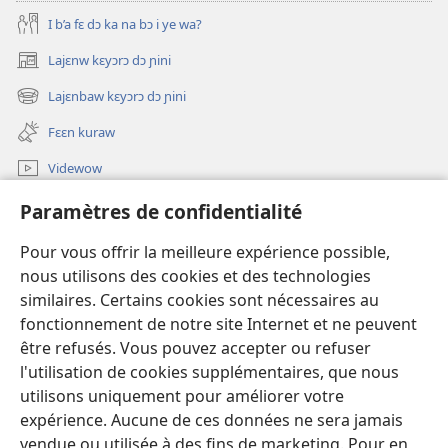
I b’a fɛ dɔ ka na bɔ i ye wa?
Lajɛnw kɛyɔrɔ dɔ ɲini
(ouvre
une
Lajɛnbaw kɛyɔrɔ dɔ ɲini
(ouvre
nouvelle
une
fenêtre)
Fɛɛn kuraw
nouvelle
fenêtre)
Videwow
A ɲini
Paramètres de confidentialité
Dɛmɛ
Pour vous offrir la meilleure expérience possible,
nous utilisons des cookies et des technologies
Niliw
similaires. Certains cookies sont nécessaires au
(ouvre
une
fonctionnement de notre site Internet et ne peuvent
nouvelle
Watchtower ka BIBLOTƐKI ƐNTƐRƐNƐTI KAN™
être refusés. Vous pouvez accepter ou refuser
(ouvre
fenêtre)
l'utilisation de cookies supplémentaires, que nous
une
®
JW Hub
nouvelle
utilisons uniquement pour améliorer votre
(ouvre
fenêtre)
expérience. Aucune de ces données ne sera jamais
une
JW Library
App
nouvelle
vendue ou utilisée à des fins de marketing. Pour en