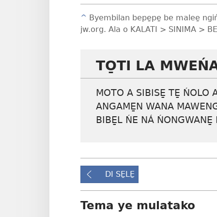
^
Byembilan bepe̱pe̱ be malee̱ ngiń
jw.org. Ala o KALATI > SINIMA >
BE
TO̱TI LA MWEŃ
MOTO A SIBISE̱ TE̱ ŃOLO A
ANGAME̱N WANA MAWENGIS
BIBE̱L ŃE NÁ ŃONGWANE̱ 
DI SE̱LE̱
Tema ye mulatako