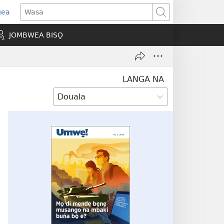
gea
opens
Wasa
ew
JOMBWEA BISO̱
indow)
LANGA NA