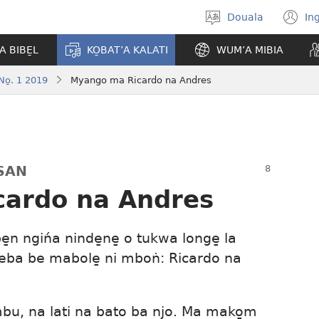
Douala
In
Po̱so̱
(
eyem’a
n
A BIBE̱L
KO̱BAT’A KALATI
WUM’A MIBIA
bwambo
w
o̱. 1 2019
Myango ma Ricardo na Andres
SAN
ardo na Andres
e̱n ngińa ninde̱ne̱ o tukwa longe̱ la
ba be mabole̱ ni mboṅ: Ricardo na
 mbu, na lati na bato ba njo. Ma mako̱m