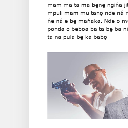
mam ma ta ma be̱ne̱ ngińa jit
mpuli mam mu tano̱ nde ná n
ńe ná e be̱ mańaka. Nde o m
ponda o beboa ba ta be̱ ba ni
ta na pula be̱ ka babo̱.