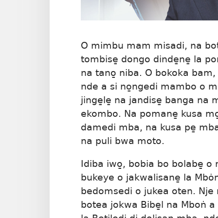
O mimbu mam misadi, na bote
tombise̱ dongo dinde̱ne̱ la po
na tano̱ niba. O bokoka bam, 
nde a si no̱ngedi mambo o m
jinge̱le̱ na jandise̱ banga 
ekombo. Na pomane̱ kusa mo̱ni 
damedi mba, na kusa pe̱ mb
na puli bwa moto.
Idiba iwo̱, bobia bo bolabe̱ o
bukeye o jakwalisane̱ la Mbȯn 
bedomsedi o jukea oten. Nje n
botea jokwa Bibe̱l na Mboṅ a 