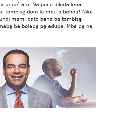
a omo̱ń am. Na po̱i o dikala lena
a tombise̱ dom la mbu o beboa! Nika
undi mam, bato bena ba tombise̱
nabe̱ ba bolabe̱ pe̱ edube. Mba pe̱ na