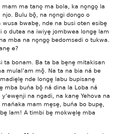
mam ma tano̱ ma bola, ka no̱ngo̱ la
njo. Bulu bō̱, na no̱ngi dongo o
na wusa bwabe̱, nde na busi oten esibe̱
i o dutea na iwiye̱ jombwea longe̱ lam
 na mba na no̱ngo̱ bedomsedi o tukwa.
ane̱ e?
i ta bonam. Ba ta ba be̱ne̱ mitakisan
 ma mulal’am mō̱. Na ta na bia ná be
die̱le̱ nde longe̱ labu bupisane̱
lee̱ mba buńa bō̱ ná dina la Loba ná
’ewe̱nji na ngadi, na kane̱ Yehova na
O mańaka mam me̱se̱, buńa bo bupe̱,
e̱ lam! A timbi be̱ mokwe̱le̱ mba