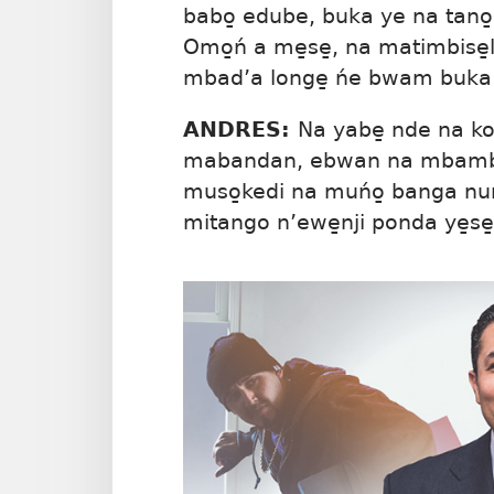
babo̱ edube, buka ye na tano
Omo̱ń a me̱se̱, na matimbise
mbad’a longe̱ ńe bwam buka y
ANDRES:
Na yabe̱ nde na k
mabandan, ebwan na mbamba 
muso̱kedi na muńo̱ banga nun
mitango n’ewe̱nji ponda ye̱se̱