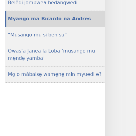
Belēdi jombwea bedangwedi
me̱nde̱
be̱ne̱
musango
Myango ma Ricardo na Andres
na
mbaki
“Musango mu si be̱n su”
buńa
bō̱
Owas’a Janea la Loba ‘musango mu
e?
me̱nde̱ yamba’
Mo̱ o mábaise̱ wame̱ne̱ min myuedi e?