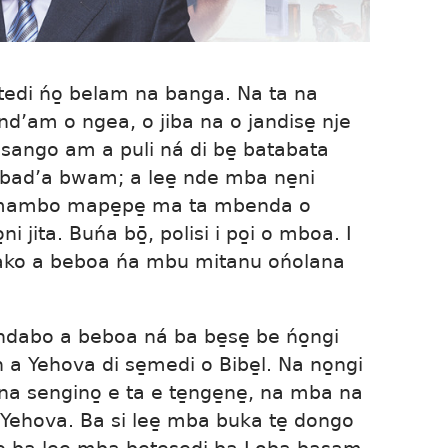
di ńo̱ belam na banga. Na ta na
nd’am o ngea, o jiba na o jandise̱ nje
sango am a puli ná di be̱ batabata
bad’a bwam; a lee̱ nde mba ne̱ni
na mambo mape̱pe̱ ma ta mbenda o
jita. Buńa bō̱, polisi i po̱i o mboa. I
ako a beboa ńa mbu mitanu ońolana
 ndabo a beboa ná ba be̱se̱ be ńo̱ngi
a Yehova di se̱medi o Bibe̱l. Na no̱ngi
a sengino̱ e ta e te̱nge̱ne̱, na mba na
Yehova. Ba si lee̱ mba buka te̱ dongo