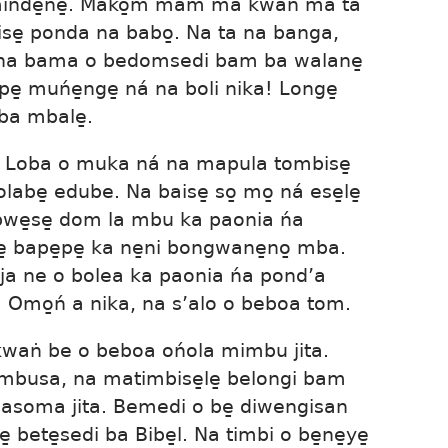
minde̱ne̱. Mako̱m mam ma kwaṅ ma ta
se̱ ponda na babo̱. Na ta na banga,
 ta na bama o bedomsedi bam ba walane̱
pe̱ muńe̱nge̱ ná na boli nika! Longe̱
ba mbale̱.
ea Loba o muka ná na mapula tombise̱
be̱ edube. Na baise̱ so̱ mo̱ ná ese̱le̱
bwe̱se̱ dom la mbu ka paonia ńa
bape̱pe̱ ka ne̱ni bongwane̱no̱ mba.
a ne o bolea ka paonia ńa pond’a
 Omo̱ń a nika, na s’alo o beboa tom.
waṅ be o beboa ońola mimbu jita.
ombusa, na matimbise̱le̱ belongi bam
soma jita. Bemedi o be̱ diwengisan
e̱ bete̱sedi ba Bibe̱l. Na timbi o be̱ne̱ye̱