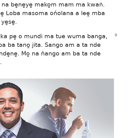
̱ na be̱ne̱ye̱ mako̱m mam ma kwaṅ.
̱le̱ Loba masoma ońolana a lee̱ mba
e̱se̱.
oka pe̱ o mundi ma tue wuma banga,
ba tano̱ jita. Sango am a ta nde
de̱ne̱. Mo̱ na ńango am ba ta nde
.