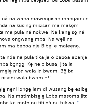
nde ba lee̱ mba bete̱sedi ba Loba basam
titi ná na wana mawengisan mangame̱n
onda na kusino̱ misisan ma mako̱m
 ma pula ná nokwe. Na kane̱ so̱ ná
ehova ongwane̱ mba. Na we̱li na
 ma beboa nje Bibe̱l e malee̱no̱.
 ta nde na pula tika ja o beboa ebanja
ba bo̱ngo̱. Ke̱ ne o busa, jita la
e̱le̱ mba wala la bwam. Bō̱ ba
o nisadi wala bwam e!”
e̱ ne̱ni longe̱ lam di wusano̱ be̱ esibe̱
a. Na matimbise̱le̱ Loba masoma jita
 mba ka moto nu titi ná nu tukwa.
*