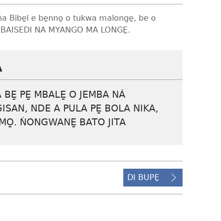
a Bibe̱l e be̱nno̱ o tukwa malonge̱, be o
BAISEDI NA MYANGO MA LONGE̱
.
A
 BE̱ PE̱ MBALE̱ O JEMBA NÁ
AN, NDE A PULA PE̱ BOLA NIKA,
MO̱. ŃONGWANE̱ BATO JITA
DI BUPE̱