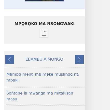
MPO̱SO̱KO MA NSONGWAKI
Mpo̱so̱ko
ma
nsongwaki
ma
EBAMBU A MONGO
kalati
DI
DI
i
SE̱LE̱
BUPE̱
malangabe̱
Mambo mena ma meke̱ musango na
o
mbaki
masin
bukate̱
So̱ṅtane̱ la mwanga ma mitakisan
UMWE̠!
masu
Mo̱
di