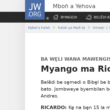
JW.ORG
Mboṅ a Yehova
BYINGEDI
BELĒDI B
Ko̱bat’a kalati
Kalati ya Mo̱di te̱
Umwe̠! | N
BA WE̱LI WANA MAWENGI
Myango ma Ric
Belēdi be se̱medi o Bibe̱l be b
bato. Jombweye byembilan be
Andres.
RICARDO:
Ke̱ na be̱n 15 la