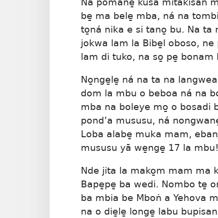
Na pomane̱ kusa mitakisan 
be̱ ma bele̱ mba, ná na tombi
to̱ná nika e si tano̱ bu. Na
jokwa lam la Bibe̱l oboso, ne 
lam di tuko, na so̱ pe̱ bonam 
No̱nge̱le̱ ná na ta na langw
dom la mbu o beboa ná na bola
mba na boleye mo̱ o bosadi 
pond’a mususu, ná nongwane̱ 
Loba alabe̱ muka mam, ebanj
mususu yā we̱nge̱ 17 la mbu!
Nde jita la mako̱m mam ma k
Bape̱pe̱ ba wedi. Nombo te̱ 
ba mbia be Mboṅ a Yehova ma
na o die̱le̱ longe̱ labu bupisan