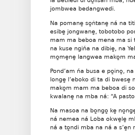
la Betiledi di do̱lisan mba, 
jombwea bedangwedi.
Na pomane̱ so̱ṅtane̱ ná na 
esibe̱ jongwane̱, tobotobo p
mam ma beboa mena ma si ta
na kuse ngińa na dibie̱, na Y
mo̱me̱ne̱ langwea mako̱m mam
Pond’am ńa busa e po̱ino̱, na
longe̱ l’eboko di ta di bwese̱ m
mako̱m mam ma beboa di som
kwalane̱ na mba ná: “A past
Na masoa na bo̱ngo̱ ke̱ no̱nge̱l
ná nemea ná Loba okwe̱le̱ mb
ná a to̱ndi mba na ná a s’e̱n