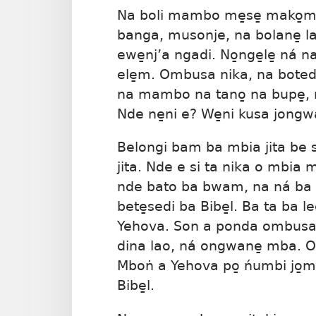
Na boli mambo me̱se̱ mako̱m 
banga, musonje, na bolane̱ la 
ewe̱nj’a ngadi. No̱nge̱le̱ ná 
ele̱m. Ombusa nika, na boted
na mambo na tano̱ na bupe̱,
Nde ne̱ni e? We̱ni kusa jongw
Belongi bam ba mbia jita be s
jita. Nde e si ta nika o mbia
nde bato ba bwam, na ná ba ma
bete̱sedi ba Bibe̱l. Ba ta ba 
Yehova. Son a ponda ombusa y
dina lao, ná ongwane̱ mba. 
Mboṅ a Yehova po̱ ńumbi jo̱mb
Bibe̱l.