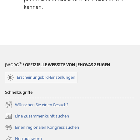
kennen.
®
JW.ORG
/ OFFIZIELLE WEBSITE VON JEHOVAS ZEUGEN
Erscheinungsbild-Einstellungen
Schnellzugriffe
Wünschen Sie einen Besuch?
Eine Zusammenkunft suchen
(öffnet
neues
Einen regionalen Kongress suchen
(öffnet
Fenster)
neues
Neu auf jw.org