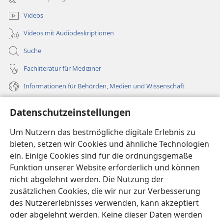
Fenster)
Videos
Videos mit Audiodeskriptionen
Suche
Fachliteratur für Mediziner
Informationen für Behörden, Medien und Wissenschaft
Hilfe
Datenschutzeinstellungen
Spenden
Um Nutzern das bestmögliche digitale Erlebnis zu
(öffnet
neues
bieten, setzen wir Cookies und ähnliche Technologien
Fenster)
ein. Einige Cookies sind für die ordnungsgemäße
Wachtturm ONLINE-BIBLIOTHEK
(öffnet
Funktion unserer Website erforderlich und können
neues
®
JW Hub
nicht abgelehnt werden. Die Nutzung der
Fenster)
(öffnet
zusätzlichen Cookies, die wir nur zur Verbesserung
neues
®
JW Library
Fenster)
des Nutzererlebnisses verwenden, kann akzeptiert
oder abgelehnt werden. Keine dieser Daten werden
®