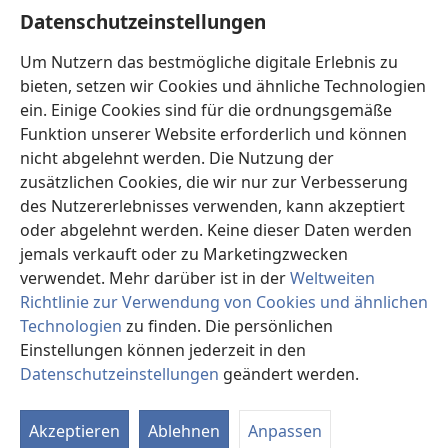
Hilfe
Datenschutzeinstellungen
Spenden
Um Nutzern das bestmögliche digitale Erlebnis zu
(öffnet
neues
bieten, setzen wir Cookies und ähnliche Technologien
Fenster)
ein. Einige Cookies sind für die ordnungsgemäße
Wachtturm ONLINE-BIBLIOTHEK
(öffnet
Funktion unserer Website erforderlich und können
neues
®
JW Hub
nicht abgelehnt werden. Die Nutzung der
Fenster)
(öffnet
zusätzlichen Cookies, die wir nur zur Verbesserung
neues
®
JW Library
Fenster)
des Nutzererlebnisses verwenden, kann akzeptiert
oder abgelehnt werden. Keine dieser Daten werden
®
Watchtower Library
jemals verkauft oder zu Marketingzwecken
verwendet. Mehr darüber ist in der
Weltweiten
Richtlinie zur Verwendung von Cookies und ähnlichen
Technologien
zu finden. Die persönlichen
Copyright
© 2026 Watch Tower Bible and Tract Society of Pennsylvania.
Einstellungen können jederzeit in den
NUTZUNGSBEDINGUNGEN
|
DATENSCHUTZERKLÄRUNG
|
Datenschutzeinstellungen
geändert werden.
In
DATENSCHUTZEINSTELLUNGEN
an
Akzeptieren
Ablehnen
Anpassen