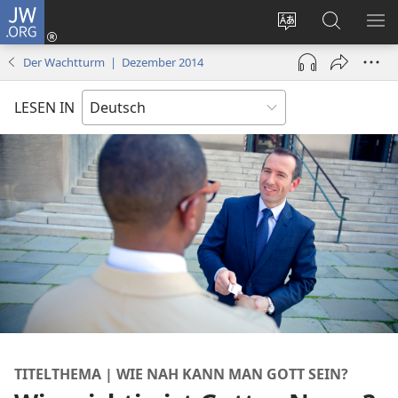
JW.ORG
Anmelden
(öffnet
Websitesprache
Suche
ME
neues
ändern
EI
Der Wachtturm | Dezember 2014
Fenster)
LESEN IN
TITELTHEMA | WIE NAH KANN MAN GOTT SEIN?