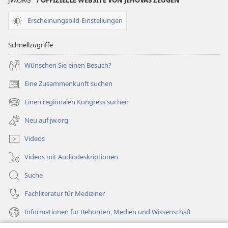
Erscheinungsbild-Einstellungen
Schnellzugriffe
Wünschen Sie einen Besuch?
Eine Zusammenkunft suchen
(öffnet
neues
Einen regionalen Kongress suchen
(öffnet
Fenster)
neues
Neu auf jw.org
Fenster)
Videos
Videos mit Audiodeskriptionen
Suche
Fachliteratur für Mediziner
Informationen für Behörden, Medien und Wissenschaft