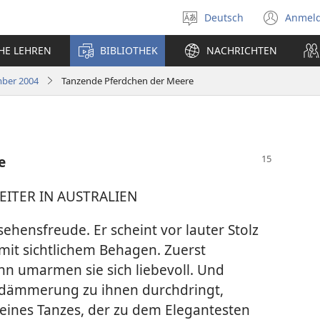
Deutsch
Anmel
Sprache
(öff
auswählen
neu
CHE LEHREN
BIBLIOTHEK
NACHRICHTEN
Fens
mber 2004
Tanzende Pferdchen der Meere
e
EITER IN AUSTRALIEN
ehensfreude. Er scheint vor lauter Stolz
s mit sichtlichem Behagen. Zuerst
ann umarmen sie sich liebevoll. Und
ndämmerung zu ihnen durchdringt,
ines Tanzes, der zu dem Elegantesten