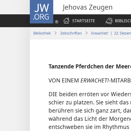
JW.ORG
Jehovas Zeugen
STARTSEITE
BIBLIS
Bibliothek
Zeitschriften
Erwachet! | 22. Deze
Tanzende Pferdchen der Meer
VON EINEM
ERWACHET!-
MITARB
DIE beiden erröten vor Wieders
schier zu platzen. Sie sieht da
berühren sie sich ganz zart, d
während das Licht der Morge
entschweben sie im Rhythmus e