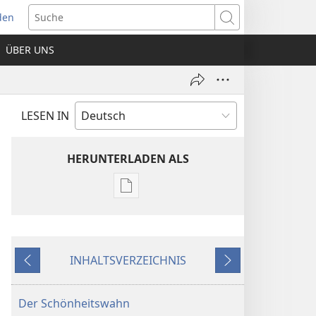
den
net
Suche
es
ÜBER UNS
ter)
LESEN IN
HERUNTERLADEN ALS
Downloadoptionen
für
Veröffentlichungen
ERWACHET!
INHALTSVERZEICHNIS
22. Dezember
Zurück
Weiter
2004
Der Schönheitswahn